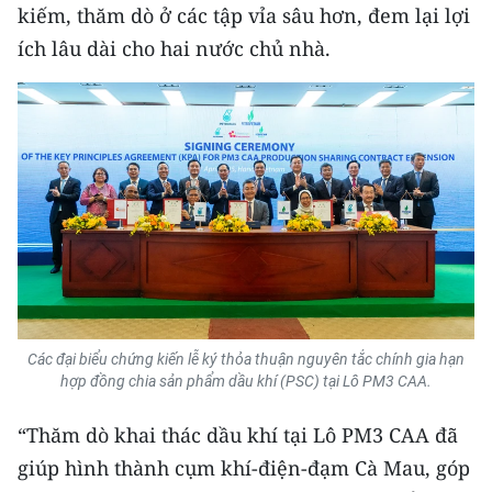
kiếm, thăm dò ở các tập vỉa sâu hơn, đem lại lợi
ích lâu dài cho hai nước chủ nhà.
Các đại biểu chứng kiến lễ ký thỏa thuận nguyên tắc chính gia hạn
hợp đồng chia sản phẩm dầu khí (PSC) tại Lô PM3 CAA.
“Thăm dò khai thác dầu khí tại Lô PM3 CAA đã
giúp hình thành cụm khí-điện-đạm Cà Mau, góp