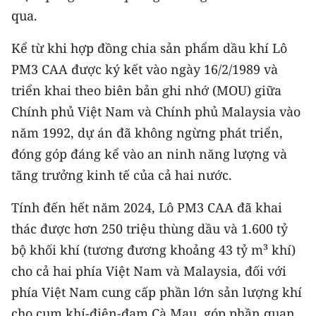
qua.
CHUYÊN ĐỀ
Kể từ khi hợp đồng chia sản phẩm dầu khí Lô
CÁC CHUYÊN TRANG
PM3 CAA được ký kết vào ngày 16/2/1989 và
triển khai theo biên bản ghi nhớ (MOU) giữa
VỀ BÁO NHÂN DÂN
Chính phủ Việt Nam và Chính phủ Malaysia vào
năm 1992, dự án đã không ngừng phát triển,
THỜI NAY
đóng góp đáng kể vào an ninh năng lượng và
tăng trưởng kinh tế của cả hai nước.
NHÂN DÂN CUỐI TUẦN
Tính đến hết năm 2024, Lô PM3 CAA đã khai
NHÂN DÂN HẰNG THÁNG
thác được hơn 250 triệu thùng dầu và 1.600 tỷ
MUA BÁO
bộ khối khí (tương đương khoảng 43 tỷ m³ khí)
cho cả hai phía Việt Nam và Malaysia, đối với
ĐỌC BÁO IN
phía Việt Nam cung cấp phần lớn sản lượng khí
cho cụm khí-điện-đạm Cà Mau, góp phần quan