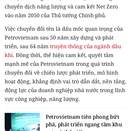
Media Pháp luật
chuyển dịch năng lượng và cam kết Net Zero
vào năm 2050 của Thủ tướng Chính phủ.
Media Du lịch
Media Thế giới
Việc chuyển đổi tên là dấu mốc quan trọng của
Petrovietnam sau 50 năm xây dựng và phát
Media Thể thao
triển, sau 64 năm
truyền thống của ngành dầu
Media Giáo dục
khí
. Đồng thời, thể hiện cam kết, quyết tâm
mạnh mẽ của Petrovietnam trong quá trình
Media Y tế
chuyển đổi về chiến lược phát triển, mô hình
Media Khoa học - Công nghệ
hoạt động, khẳng định vai trò dẫn dắt, nền tảng,
động lực của doanh nghiệp nhà nước trong lĩnh
Media Môi trường
vực công nghiệp, năng lượng.
Ảnh
Petrovietnam tiên phong bứt
Infographic
phá, phát triển ngang tầm khu