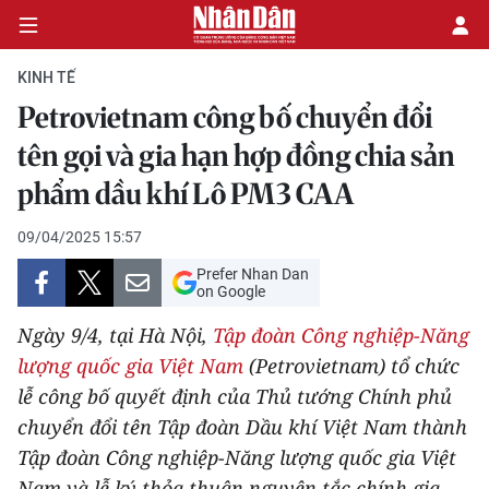
KINH TẾ
Petrovietnam công bố chuyển đổi
CHÍNH TRỊ
tên gọi và gia hạn hợp đồng chia sản
phẩm dầu khí Lô PM3 CAA
KINH TẾ
09/04/2025 15:57
VĂN HÓA
Prefer Nhan Dan
on Google
XÃ HỘI
Ngày 9/4, tại Hà Nội,
Tập đoàn Công nghiệp-Năng
PHÁP LUẬT
lượng quốc gia Việt Nam
(Petrovietnam) tổ chức
lễ công bố quyết định của Thủ tướng Chính phủ
DU LỊCH
chuyển đổi tên Tập đoàn Dầu khí Việt Nam thành
Tập đoàn Công nghiệp-Năng lượng quốc gia Việt
THẾ GIỚI
Nam và lễ ký thỏa thuận nguyên tắc chính gia