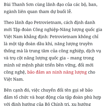
CHƯƠNG TRÌNH OCOP - MỖI XÃ
Bùi Thanh Sơn cùng lãnh đạo của các bộ, ban,
MỘT SẢN PHẨM
ngành liên quan tham dự buổi lễ.
Theo lãnh đạo Petrovietnam, cách định danh
RADIO
mới Tập đoàn Công nghiệp-Năng lượng quốc gia
MEDIA CENTER
Việt Nam khẳng định: Petrovietnam không chỉ
là một tập đoàn dầu khí, năng lượng truyền
E-Magazine
thống mà là trung tâm của công nghiệp, dịch vụ
Video
và trụ cột năng lượng quốc gia – mang trong
mình sứ mệnh phát triển bền vững, đổi mới
Media Chính trị
công nghệ,
bảo đảm an ninh năng lượng
cho
Media Kinh tế
Việt Nam.
Media Văn hóa
Bên cạnh đó, việc chuyển đổi tên gọi sẽ bảo
đảm tổ chức và hoạt động của tập đoàn phù hợp
Media Xã hội
với định hướng của Bộ Chính trị, xu hướng