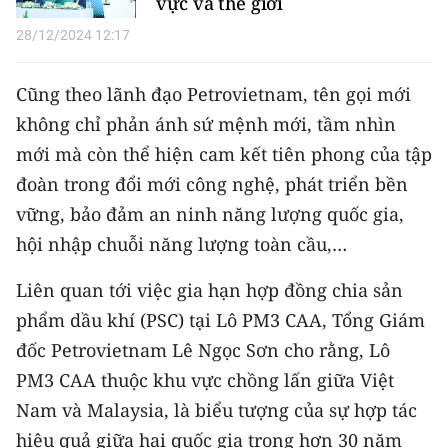
vực và thế giới
TIN MỚI
28/12/2024 12:17
TIN ĐỊA PHƯƠNG
Cũng theo lãnh đạo Petrovietnam, tên gọi mới
Trung du và miền núi phía Bắc
không chỉ phản ánh sứ mệnh mới, tầm nhìn
mới mà còn thể hiện cam kết tiên phong của tập
Đồng bằng sông Hồng
đoàn trong đổi mới công nghệ, phát triển bền
Bắc Trung Bộ
vững, bảo đảm an ninh năng lượng quốc gia,
hội nhập chuỗi năng lượng toàn cầu,…
Duyên hải Nam Trung Bộ và Tây
Nguyên
Liên quan tới việc gia hạn hợp đồng chia sản
Đông Nam Bộ
phẩm dầu khí (PSC) tại Lô PM3 CAA, Tổng Giám
đốc Petrovietnam Lê Ngọc Sơn cho rằng, Lô
Đồng bằng sông Cửu Long
PM3 CAA thuộc khu vực chồng lấn giữa Việt
Chuyên trang Hà Nội
Nam và Malaysia, là biểu tượng của sự hợp tác
hiệu quả giữa hai quốc gia trong hơn 30 năm
Chuyên trang TP. Hồ Chí Minh