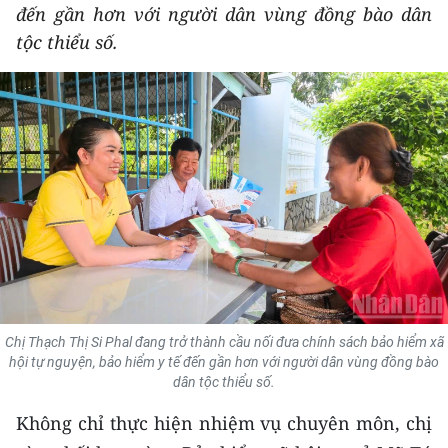
đến gần hơn với người dân vùng đồng bào dân
THỂ THAO
tộc thiểu số.
GIÁO DỤC
Y TẾ
KHOA HỌC - CÔNG NGHỆ
MÔI TRƯỜNG
BẠN ĐỌC
KIỂM CHỨNG THÔNG TIN
Chị Thạch Thị Si Phal đang trở thành cầu nối đưa chính sách bảo hiểm xã
TRI THỨC CHUYÊN SÂU
hội tự nguyện, bảo hiểm y tế đến gần hơn với người dân vùng đồng bào
dân tộc thiểu số.
54 DÂN TỘC VIỆT NAM
Không chỉ thực hiện nhiệm vụ chuyên môn, chị