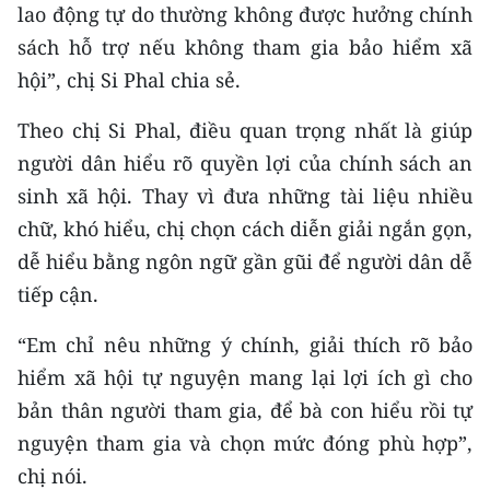
lao động tự do thường không được hưởng chính
TIN MỚI
sách hỗ trợ nếu không tham gia bảo hiểm xã
TIN ĐỊA PHƯƠNG
hội”, chị Si Phal chia sẻ.
Trung du và miền núi phía Bắc
Theo chị Si Phal, điều quan trọng nhất là giúp
người dân hiểu rõ quyền lợi của chính sách an
Đồng bằng sông Hồng
sinh xã hội. Thay vì đưa những tài liệu nhiều
Bắc Trung Bộ
chữ, khó hiểu, chị chọn cách diễn giải ngắn gọn,
dễ hiểu bằng ngôn ngữ gần gũi để người dân dễ
Duyên hải Nam Trung Bộ và Tây
tiếp cận.
Nguyên
Đông Nam Bộ
“Em chỉ nêu những ý chính, giải thích rõ bảo
hiểm xã hội tự nguyện mang lại lợi ích gì cho
Đồng bằng sông Cửu Long
bản thân người tham gia, để bà con hiểu rồi tự
Chuyên trang Hà Nội
nguyện tham gia và chọn mức đóng phù hợp”,
chị nói.
Chuyên trang TP. Hồ Chí Minh