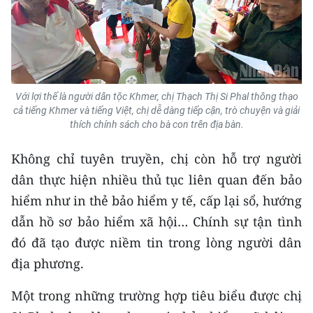
ENGLISH
中文
FRANÇAIS
Với lợi thế là người dân tộc Khmer, chị Thạch Thị Si Phal thông thạo
РУССКИЙ
cả tiếng Khmer và tiếng Việt, chị dễ dàng tiếp cận, trò chuyện và giải
thích chính sách cho bà con trên địa bàn.
ESPAÑOL
Không chỉ tuyên truyền, chị còn hỗ trợ người
한국어
dân thực hiện nhiều thủ tục liên quan đến bảo
hiểm như in thẻ bảo hiểm y tế, cấp lại sổ, hướng
dẫn hồ sơ bảo hiểm xã hội… Chính sự tận tình
đó đã tạo được niềm tin trong lòng người dân
địa phương.
Một trong những trường hợp tiêu biểu được chị