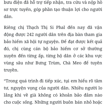
bưu điện đã hỗ trợ tiếp nhận, tra cứu và nộp hồ
Media Pháp luật
sơ trực tuyến, góp phần tạo thuận lợi cho người
Media Du lịch
dân.
Media Thế giới
Riêng chị Thạch Thị Si Phal đến nay đã vận
Media Thể thao
động được 242 người dân trên địa bàn tham gia
bảo hiểm xã hội tự nguyện. Để đạt được kết quả
Media Giáo dục
đó, chị cùng cán bộ bảo hiểm cơ sở thường
Media Y tế
xuyên đến từng ấp, từng hộ dân ở các khu vực
vùng sâu như Bưng Trùm, Chà Meo để tuyên
Media Khoa học - Công nghệ
truyền.
Media Môi trường
“Trong quá trình đi tiếp xúc, tụi em hiểu rõ tâm
Ảnh
tư, nguyện vọng của người dân. Nhiều người lo
lắng khi về già không có khoản bảo đảm nào
Infographic
cho cuộc sống. Những người buôn bán nhỏ hoặc