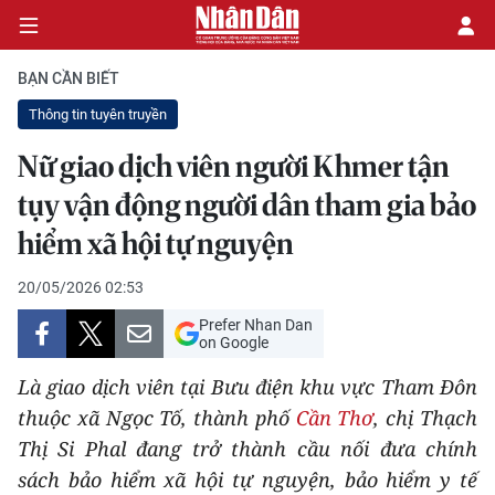
BẠN CẦN BIẾT
Thông tin tuyên truyền
CHÍNH TRỊ
Nữ giao dịch viên người Khmer tận
tụy vận động người dân tham gia bảo
KINH TẾ
hiểm xã hội tự nguyện
VĂN HÓA
20/05/2026 02:53
XÃ HỘI
Prefer Nhan Dan
on Google
PHÁP LUẬT
Là giao dịch viên tại Bưu điện khu vực Tham Đôn
DU LỊCH
thuộc xã Ngọc Tố, thành phố
Cần Thơ
, chị Thạch
Thị Si Phal đang trở thành cầu nối đưa chính
THẾ GIỚI
sách bảo hiểm xã hội tự nguyện, bảo hiểm y tế