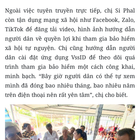
Ngoài việc tuyên truyền trực tiếp, chị Si Phal
CHUYÊN ĐỀ
còn tận dụng mạng xã hội như Facebook, Zalo,
CÁC CHUYÊN TRANG
TikTok để đăng tải video, hình ảnh hướng dẫn
người dân về quyền lợi khi tham gia bảo hiểm
xã hội tự nguyện. Chị cũng hướng dẫn người
VỀ BÁO NHÂN DÂN
dân cài đặt ứng dụng VssID để theo dõi quá
THỜI NAY
trình tham gia bảo hiểm một cách công khai,
minh bạch. “Bây giờ người dân có thể tự xem
NHÂN DÂN CUỐI TUẦN
mình đã đóng bao nhiêu tháng, bao nhiêu năm
NHÂN DÂN HẰNG THÁNG
trên điện thoại nên rất yên tâm”, chị cho biết.
MUA BÁO
ĐỌC BÁO IN