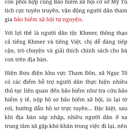
còn phối hợp cùng Bảo hiểm xã hội cơ sở Mỹ Tú
CHƯƠNG TRÌNH OCOP - MỖI XÃ
MỘT SẢN PHẨM
tích cực tuyên truyền, vận động người dân tham
gia
bảo hiểm xã hội tự nguyện
.
RADIO
Với lợi thế là người dân tộc Khmer, thông thạo
cả tiếng Khmer và tiếng Việt, chị dễ dàng tiếp
MEDIA CENTER
cận, trò chuyện và giải thích chính sách cho bà
E-Magazine
con trên địa bàn.
Video
Hiện Bưu điện khu vực Tham Đôn, xã Ngọc Tố
có các điểm hỗ trợ người dân thực hiện nhiều
Media Chính trị
thủ tục liên quan đến bảo hiểm như tra cứu bảo
Media Kinh tế
hiểm y tế, nộp hồ sơ bảo hiểm xã hội, in lại tờ
rơi, hướng dẫn hồ sơ trực tuyến… Đặc biệt, sau
Media Văn hóa
khi địa bàn sáp nhập, nhiều người dân ở xa
Media Xã hội
trung tâm xã gặp khó khăn trong việc đi lại, nên