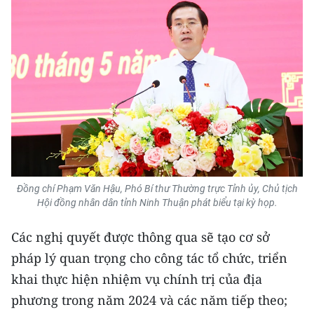
Media Pháp luật
Media Du lịch
Media Thế giới
Media Thể thao
Media Giáo dục
Media Y tế
Media Khoa học - Công nghệ
Đồng chí Phạm Văn Hậu, Phó Bí thư Thường trực Tỉnh ủy, Chủ tịch
Hội đồng nhân dân tỉnh Ninh Thuận phát biểu tại kỳ họp.
Media Môi trường
Các nghị quyết được thông qua sẽ tạo cơ sở
Ảnh
pháp lý quan trọng cho công tác tổ chức, triển
khai thực hiện nhiệm vụ chính trị của địa
Infographic
phương trong năm 2024 và các năm tiếp theo;