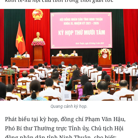
THỂ THAO
GIÁO DỤC
Y TẾ
KHOA HỌC - CÔNG NGHỆ
MÔI TRƯỜNG
BẠN ĐỌC
KIỂM CHỨNG THÔNG TIN
Quang cảnh kỳ họp.
TRI THỨC CHUYÊN SÂU
Phát biểu tại kỳ họp, đồng chí Phạm Văn Hậu,
54 DÂN TỘC VIỆT NAM
Phó Bí thư Thường trực Tỉnh ủy, Chủ tịch Hội
đồng nhân dân tỉnh Ninh Thuận, cho biết: