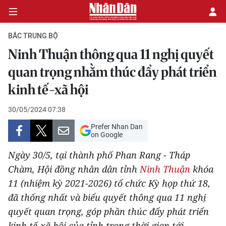
BẮC TRUNG BỘ
Ninh Thuận thông qua 11 nghị quyết
CHÍNH TRỊ
quan trọng nhằm thúc đẩy phát triển
kinh tế-xã hội
KINH TẾ
30/05/2024 07:38
VĂN HÓA
Prefer Nhan Dan
on Google
XÃ HỘI
Ngày 30/5, tại thành phố Phan Rang - Tháp
PHÁP LUẬT
Chàm, Hội đồng nhân dân tỉnh
Ninh Thuận
khóa
11 (nhiệm kỳ 2021-2026) tổ chức Kỳ họp thứ 18,
DU LỊCH
đã thống nhất và biểu quyết thông qua 11 nghị
quyết quan trọng, góp phần thúc đẩy phát triển
THẾ GIỚI
kinh tế-xã hội của tỉnh trong thời gian tới.