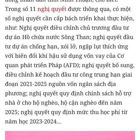
CHƯƠNG TRÌNH OCOP - MỖI XÃ
Trong số 11
nghị quyết
được thông qua, có một
MỘT SẢN PHẨM
số nghị quyết cần cấp bách triển khai thực hiện,
như: Nghị quyết điều chỉnh chủ trương đầu tư
RADIO
dự án Hồ chứa nước Sông Than; nghị quyết đầu
MEDIA CENTER
tư dự án chống hạn, xói lở, ngập lụt thích ứng
với biến đổi khí hậu sử dụng vốn vay của Cơ
E-Magazine
quan phát triển Pháp (AFD); nghị quyết bổ sung,
Video
điều chỉnh kế hoạch đầu tư công trung hạn giai
đoạn 2021-2025 nguồn vốn ngân sách địa
Media Chính trị
phương; nghị quyết quy định chính sách hỗ trợ
Media Kinh tế
nhà ở cho hộ nghèo, hộ cận nghèo đến năm
2025; nghị quyết quy định mức thu học phí từ
Media Văn hóa
năm học 2023-2024…
Media Xã hội