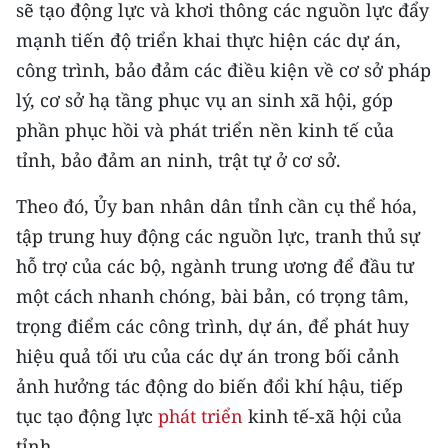
sẽ tạo động lực và khơi thông các nguồn lực đẩy
TIN MỚI
mạnh tiến độ triển khai thực hiện các dự án,
TIN ĐỊA PHƯƠNG
công trình, bảo đảm các điều kiện về cơ sở pháp
lý, cơ sở hạ tầng phục vụ an sinh xã hội, góp
Trung du và miền núi phía Bắc
phần phục hồi và phát triển nền kinh tế của
Đồng bằng sông Hồng
tỉnh, bảo đảm an ninh, trật tự ở cơ sở.
Bắc Trung Bộ
Theo đó, Ủy ban nhân dân tỉnh cần cụ thể hóa,
tập trung huy động các nguồn lực, tranh thủ sự
Duyên hải Nam Trung Bộ và Tây
hỗ trợ của các bộ, ngành trung ương để đầu tư
Nguyên
một cách nhanh chóng, bài bản, có trọng tâm,
Đông Nam Bộ
trọng điểm các công trình, dự án, để phát huy
hiệu quả tối ưu của các dự án trong bối cảnh
Đồng bằng sông Cửu Long
ảnh hưởng tác động do biến đổi khí hậu, tiếp
Chuyên trang Hà Nội
tục tạo động lực
phát triển
kinh tế-xã hội của
Chuyên trang TP. Hồ Chí Minh
tỉnh.