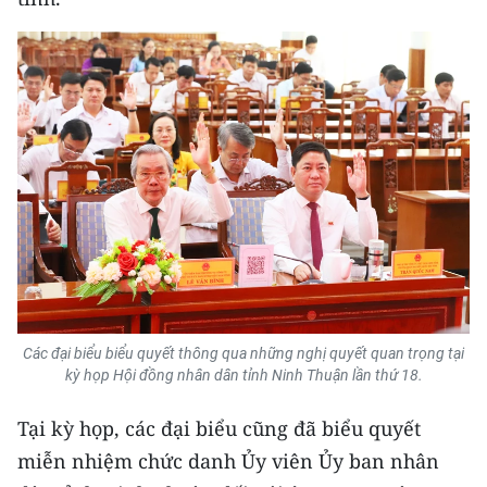
CHUYÊN ĐỀ
CÁC CHUYÊN TRANG
VỀ BÁO NHÂN DÂN
THỜI NAY
NHÂN DÂN CUỐI TUẦN
NHÂN DÂN HẰNG THÁNG
Các đại biểu biểu quyết thông qua những nghị quyết quan trọng tại
MUA BÁO
kỳ họp Hội đồng nhân dân tỉnh Ninh Thuận lần thứ 18.
Tại kỳ họp, các đại biểu cũng đã biểu quyết
ĐỌC BÁO IN
miễn nhiệm chức danh Ủy viên Ủy ban nhân