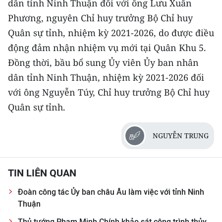
dân tỉnh Ninh Thuận đối với ông Lưu Xuân
ENGLISH
Phương, nguyên Chỉ huy trưởng Bộ Chỉ huy
中文
Quân sự tỉnh, nhiệm kỳ 2021-2026, do được điều
động đảm nhận nhiệm vụ mới tại Quân Khu 5.
FRANÇAIS
Đồng thời, bầu bổ sung Ủy viên Ủy ban nhân
dân tỉnh Ninh Thuận, nhiệm kỳ 2021-2026 đối
РУССКИЙ
với ông Nguyễn Túy, Chỉ huy trưởng Bộ Chỉ huy
ESPAÑOL
Quân sự tỉnh.
한국어
NGUYỄN TRUNG
TIN LIÊN QUAN
Đoàn công tác Ủy ban châu Âu làm việc với tỉnh Ninh
Thuận
Thủ tướng Phạm Minh Chính khảo sát công trình thủy