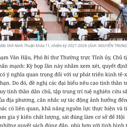
n dân tỉnh Ninh Thuận khóa 11, nhiệm kỳ 2021-2026 (Ảnh: NGUYỄN TRUNG
hạm Văn Hậu, Phó Bí thư Thường trực Tỉnh ủy, Chủ t
ấn mạnh: Kỳ họp lần này nhằm xem xét, quyết địn
có ý nghĩa quan trọng đối với sự phát triển kinh tế-
hạn. Do đó, đề nghị các đại biểu nêu cao tinh thần t
uy tinh thần dân chủ, tập trung trí tuệ nghiên cứu s
 của địa phương, cân nhắc sự tác động ảnh hưởng đến
hác có liên quan, khả năng nguồn lực thực hiện và t
ham gia ý kiến chất lượng, sát đúng làm cơ sở để Hội
những quyết sách đúng đắn, phù hợp với tình hình 