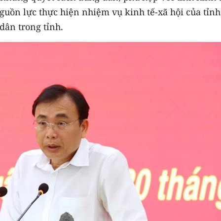
guồn lực thực hiện nhiệm vụ kinh tế-xã hội của tỉnh
dân trong tỉnh.