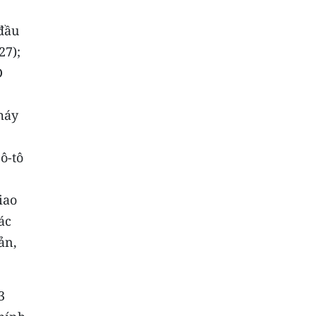
 đầu
27);
D
máy
ô-tô
iao
ác
ản,
3