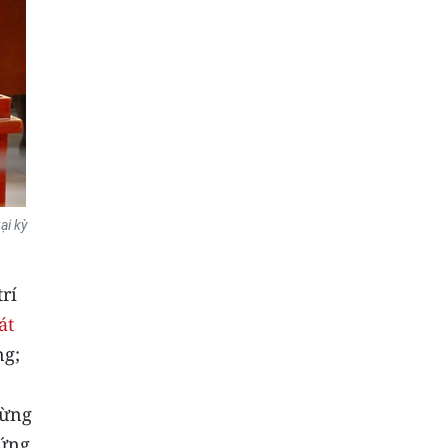
ại kỳ
rí
át
ng;
rừng
 ứng