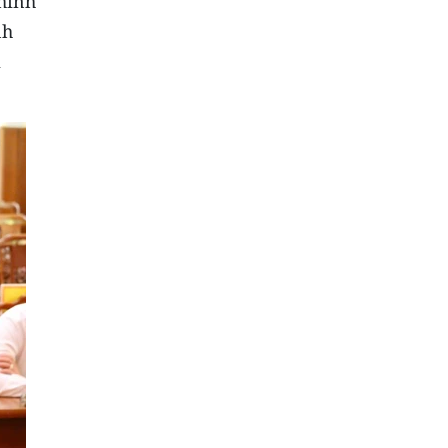
chính
nh
m