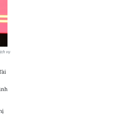
ịch vụ
Tài
ình
hị