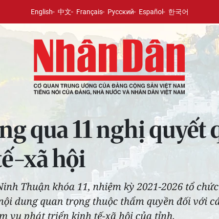
English
中文
Français
Русский
Español
한국어
g qua 11 nghị quyết 
tế-xã hội
Ninh Thuận khóa 11, nhiệm kỳ 2021-2026 tổ chức
nội dung quan trọng thuộc thẩm quyền đối với cá
 vụ phát triển kinh tế-xã hội của tỉnh.