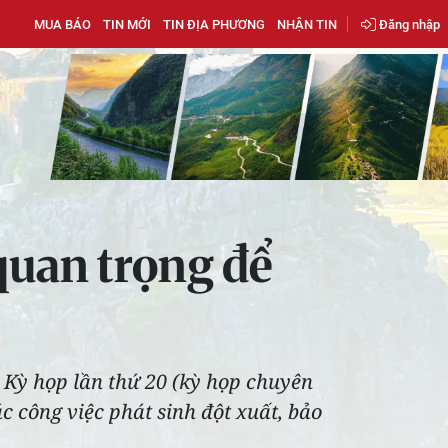
MUA BÁO
TIN MỚI
TIN ĐỊA PHƯƠNG
NHẬN TIN
Đăng nhập
quan trọng để
 Kỳ họp lần thứ 20 (kỳ họp chuyên
c công việc phát sinh đột xuất, bảo