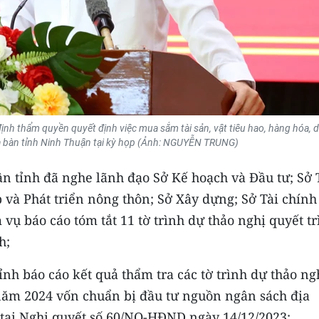
ịnh thẩm quyền quyết định việc mua sắm tài sản, vật tiêu hao, hàng hóa, d
địa bàn tỉnh Ninh Thuận tại kỳ họp (Ảnh: NGUYỄN TRUNG)
ân tỉnh đã nghe lãnh đạo Sở Kế hoạch và Đầu tư; Sở 
và Phát triển nông thôn; Sở Xây dựng; Sở Tài chính
ụ báo cáo tóm tắt 11 tờ trình dự thảo nghị quyết tr
h;
nh báo cáo kết quả thẩm tra các tờ trình dự thảo ng
 năm 2024 vốn chuẩn bị đầu tư nguồn ngân sách địa
ại Nghị quyết số 60/NQ-HĐND ngày 14/12/2023;