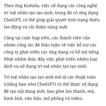
Media Pháp luật
Theo ông Kishida, việc sử dụng các công nghệ
trí tuệ nhân tạo tạo sinh, trong đó có ứng dụng
Media Du lịch
ChatGPT, có thể giúp giải quyết tình trạng thiếu
Media Thế giới
lao động và cải thiện năng suất.
Media Thể thao
Cũng tại cuộc họp trên, các thành viên của
Media Giáo dục
nhóm công tác đã thảo luận về việc hỗ trợ các
công ty phát triển các ứng dụng có hỗ trợ tiếng
Media Y tế
Nhật nhằm thúc đẩy việc phát triển nhiều loại
Media Khoa học - Công nghệ
dịch vụ sử dụng trí tuệ nhân tạo tạo sinh.
Media Môi trường
Trí tuệ nhân tạo tạo sinh mô tả các thuật toán
(chẳng hạn như ChatGPT) có thể được sử dụng
Ảnh
để tạo nội dung mới, bao gồm âm thanh, mã,
Infographic
hình ảnh, văn bản, mô phỏng và video.