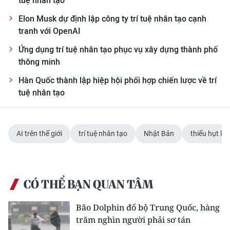
tuệ nhân tạo
Elon Musk dự định lập công ty trí tuệ nhân tạo cạnh
CHUYÊN ĐỀ
tranh với OpenAI
CÁC CHUYÊN TRANG
Ứng dụng trí tuệ nhân tạo phục vụ xây dựng thành phố
thông minh
VỀ BÁO NHÂN DÂN
Hàn Quốc thành lập hiệp hội phối hợp chiến lược về trí
tuệ nhân tạo
THỜI NAY
NHÂN DÂN CUỐI TUẦN
AI trên thế giới
trí tuệ nhân tạo
Nhật Bản
thiếu hụt la
NHÂN DÂN HẰNG THÁNG
MUA BÁO
CÓ THỂ BẠN QUAN TÂM
ĐỌC BÁO IN
Bão Dolphin đổ bộ Trung Quốc, hàng
trăm nghìn người phải sơ tán