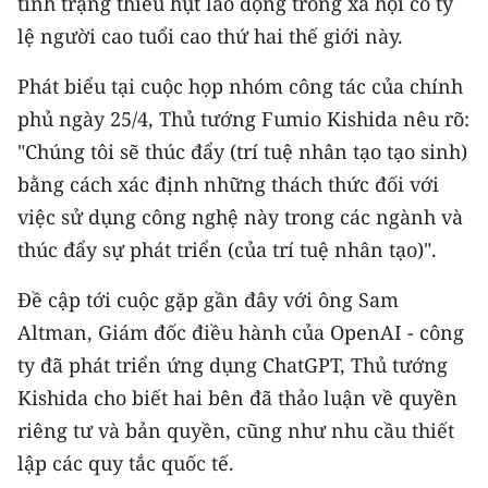
tình trạng thiếu hụt lao động trong xã hội có tỷ
CHƯƠNG TRÌNH OCOP - MỖI XÃ
lệ người cao tuổi cao thứ hai thế giới này.
MỘT SẢN PHẨM
Phát biểu tại cuộc họp nhóm công tác của chính
RADIO
phủ ngày 25/4, Thủ tướng Fumio Kishida nêu rõ:
"Chúng tôi sẽ thúc đẩy (trí tuệ nhân tạo tạo sinh)
MEDIA CENTER
bằng cách xác định những thách thức đối với
E-Magazine
việc sử dụng công nghệ này trong các ngành và
thúc đẩy sự phát triển (của trí tuệ nhân tạo)".
Video
Đề cập tới cuộc gặp gần đây với ông Sam
Media Chính trị
Altman, Giám đốc điều hành của OpenAI - công
Media Kinh tế
ty đã phát triển ứng dụng ChatGPT, Thủ tướng
Kishida cho biết hai bên đã thảo luận về quyền
Media Văn hóa
riêng tư và bản quyền, cũng như nhu cầu thiết
Media Xã hội
lập các quy tắc quốc tế.