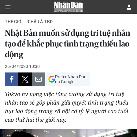
THẾ GIỚI
CHÂU Á-TBD
Nhật Bản muốn sử dụng trí tuệ nhân
CHÍNH TRỊ
tạo để khắc phục tình trạng thiếu lao
động
KINH TẾ
26/04/2023 10:30
VĂN HÓA
Prefer Nhan Dan
on Google
XÃ HỘI
Tokyo hy vọng việc tăng cường sử dụng trí tuệ
PHÁP LUẬT
nhân tạo sẽ góp phần giải quyết tình trạng thiếu
hụt lao động trong xã hội có tỷ lệ người cao tuổi
DU LỊCH
cao thứ hai thế giới này.
THẾ GIỚI