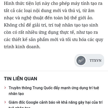
Hình thức tiện lợi này cho phép máy tính tạo ra
TIN MỚI
tất cả các loại nội dung mới và thú vị, từ âm
TIN ĐỊA PHƯƠNG
nhạc và nghệ thuật đến toàn bộ thế giới ảo.
Không chỉ để giải trí, trí tuệ nhân tạo tạo sinh
Trung du và miền núi phía Bắc
còn có rất nhiều ứng dụng thực tế, như tạo ra
Đồng bằng sông Hồng
các thiết kế sản phẩm mới và tối ưu hóa các quy
trình kinh doanh.
Bắc Trung Bộ
Duyên hải Nam Trung Bộ và Tây
TTXVN
Nguyên
Đông Nam Bộ
TIN LIÊN QUAN
Đồng bằng sông Cửu Long
Truyền thông Trung Quốc đẩy mạnh ứng dụng trí tuệ
nhân tạo
Chuyên trang Hà Nội
Giám đốc Google cảnh báo về khả năng gây hại của trí
Chuyên trang TP. Hồ Chí Minh