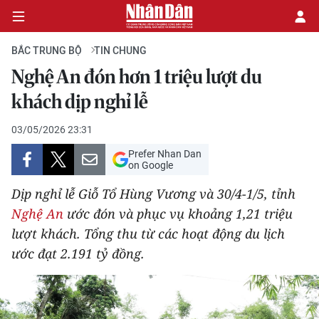
BẮC TRUNG BỘ
TIN CHUNG
Nghệ An đón hơn 1 triệu lượt du
CHÍNH TRỊ
khách dịp nghỉ lễ
KINH TẾ
03/05/2026 23:31
Prefer Nhan Dan
VĂN HÓA
on Google
Dịp nghỉ lễ Giỗ Tổ Hùng Vương và 30/4-1/5, tỉnh
XÃ HỘI
Nghệ An
ước đón và phục vụ khoảng 1,21 triệu
lượt khách. Tổng thu từ các hoạt động du lịch
PHÁP LUẬT
ước đạt 2.191 tỷ đồng.
DU LỊCH
THẾ GIỚI