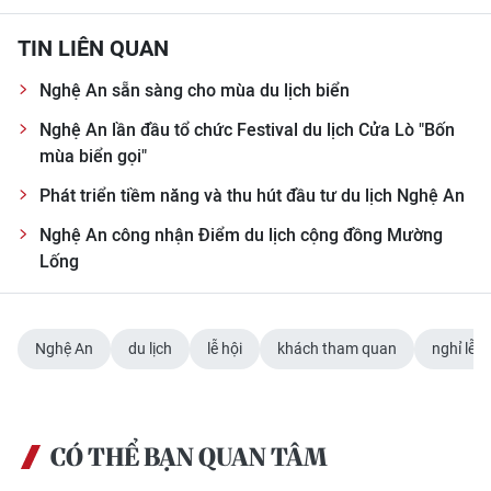
CHUYÊN ĐỀ
TIN LIÊN QUAN
Nghệ An sẵn sàng cho mùa du lịch biển
CÁC CHUYÊN TRANG
Nghệ An lần đầu tổ chức Festival du lịch Cửa Lò "Bốn
mùa biển gọi"
VỀ BÁO NHÂN DÂN
Phát triển tiềm năng và thu hút đầu tư du lịch Nghệ An
THỜI NAY
Nghệ An công nhận Điểm du lịch cộng đồng Mường
Lống
NHÂN DÂN CUỐI TUẦN
NHÂN DÂN HẰNG THÁNG
Nghệ An
du lịch
lễ hội
khách tham quan
nghỉ lễ
MUA BÁO
ĐỌC BÁO IN
CÓ THỂ BẠN QUAN TÂM