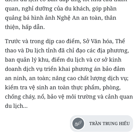
TIN MỚI
quan, nghỉ dưỡng của du khách, góp phần
quảng bá hình ảnh Nghệ An an toàn, thân
TIN ĐỊA PHƯƠNG
thiện, hấp dẫn.
Trung du và miền núi phía Bắc
Trước và trong dịp cao điểm, Sở Văn hóa, Thể
Đồng bằng sông Hồng
thao và Du lịch tỉnh đã chỉ đạo các địa phương,
ban quản lý khu, điểm du lịch và cơ sở kinh
Bắc Trung Bộ
doanh dịch vụ triển khai phương án bảo đảm
Duyên hải Nam Trung Bộ và Tây
an ninh, an toàn; nâng cao chất lượng dịch vụ;
Nguyên
kiểm tra vệ sinh an toàn thực phẩm, phòng,
chống cháy, nổ, bảo vệ môi trường và cảnh quan
Đông Nam Bộ
du lịch...
Đồng bằng sông Cửu Long
Chuyên trang Hà Nội
TRẦN TRUNG HIẾU
Chuyên trang TP. Hồ Chí Minh