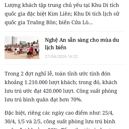
CHƯƠNG TRÌNH OCOP - MỖI XÃ
Lượng khách tập trung chủ yếu tại Khu Di tích
MỘT SẢN PHẨM
quốc gia đặc biệt Kim Liên; Khu Di tích lịch sử
quốc gia Truông Bồn; biển Cửa Lò...
RADIO
Nghệ An sẵn sàng cho mùa du
MEDIA CENTER
lịch biển
E-Magazine
27/04/2026 16:22
Video
Trong 2 đợt nghỉ lễ, toàn tỉnh ước tính đón
Media Chính trị
khoảng 1.210.000 lượt khách; trong đó, khách
lưu trú ước đạt 420.000 lượt. Công suất phòng
Media Kinh tế
lưu trú bình quân đạt hơn 70%.
Media Văn hóa
Đặc biệt, riêng các ngày cao điểm như: 25/4,
Media Xã hội
30/4, 1/5 và 2/5, công suất phòng lưu trú bình