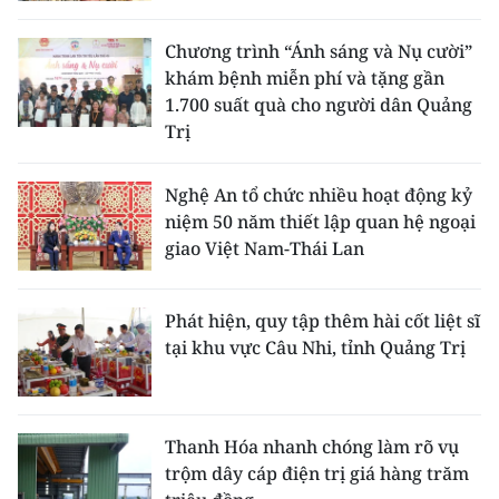
Chương trình “Ánh sáng và Nụ cười”
khám bệnh miễn phí và tặng gần
1.700 suất quà cho người dân Quảng
Trị
Nghệ An tổ chức nhiều hoạt động kỷ
niệm 50 năm thiết lập quan hệ ngoại
giao Việt Nam-Thái Lan
Phát hiện, quy tập thêm hài cốt liệt sĩ
tại khu vực Câu Nhi, tỉnh Quảng Trị
Thanh Hóa nhanh chóng làm rõ vụ
trộm dây cáp điện trị giá hàng trăm