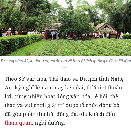
THỂ THAO
GIÁO DỤC
Y TẾ
KHOA HỌC - CÔNG NGHỆ
Từ sáng sớm 30/4, dòng người đã tìm về Khu Di tích quốc gia đặc biệt Kim
MÔI TRƯỜNG
Liên.
BẠN ĐỌC
Theo Sở Văn hóa, Thể thao và Du lịch tỉnh Nghệ
An, kỳ nghỉ lễ năm nay kéo dài, thời tiết thuận
KIỂM CHỨNG THÔNG TIN
lợi, cùng nhiều hoạt động văn hóa, lễ hội, thể
thao và vui chơi, giải trí được tổ chức đồng bộ
TRI THỨC CHUYÊN SÂU
đã góp phần thu hút đông đảo du khách đến
54 DÂN TỘC VIỆT NAM
tham quan
, nghỉ dưỡng.