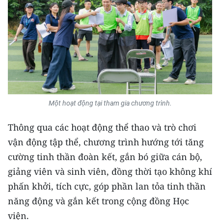
TIN MỚI
TIN ĐỊA PHƯƠNG
Trung du và miền núi phía Bắc
Đồng bằng sông Hồng
Bắc Trung Bộ
Một hoạt động tại tham gia chương trình.
Duyên hải Nam Trung Bộ và Tây
Thông qua các hoạt động thể thao và trò chơi
Nguyên
vận động tập thể, chương trình hướng tới tăng
Đông Nam Bộ
cường tinh thần đoàn kết, gắn bó giữa cán bộ,
giảng viên và sinh viên, đồng thời tạo không khí
Đồng bằng sông Cửu Long
phấn khởi, tích cực, góp phần lan tỏa tinh thần
Chuyên trang Hà Nội
năng động và gắn kết trong cộng đồng Học
viện.
Chuyên trang TP. Hồ Chí Minh