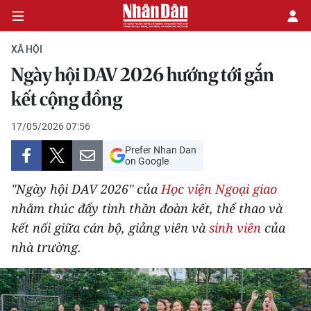
XÃ HỘI
Ngày hội DAV 2026 hướng tới gắn
CHÍNH TRỊ
kết cộng đồng
KINH TẾ
17/05/2026 07:56
Prefer Nhan Dan
VĂN HÓA
on Google
"Ngày hội DAV 2026" của
Học viện Ngoại giao
XÃ HỘI
nhằm thúc đẩy tinh thần đoàn kết, thể thao và
kết nối giữa cán bộ, giảng viên và
sinh viên
của
PHÁP LUẬT
nhà trường.
DU LỊCH
THẾ GIỚI