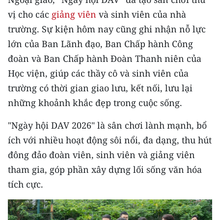
Media Pháp luật
vị cho các
giảng viên
và sinh viên của nhà
Media Du lịch
trường. Sự kiện hôm nay cũng ghi nhận nỗ lực
lớn của Ban Lãnh đạo, Ban Chấp hành Công
Media Thế giới
đoàn và Ban Chấp hành Đoàn Thanh niên của
Media Thể thao
Học viện, giúp các thầy cô và sinh viên của
trường có thời gian giao lưu, kết nối, lưu lại
Media Giáo dục
những khoảnh khắc đẹp trong cuộc sống.
Media Y tế
"Ngày hội DAV 2026" là sân chơi lành mạnh, bổ
Media Khoa học - Công nghệ
ích với nhiều hoạt động sôi nổi, đa dạng, thu hút
đông đảo đoàn viên, sinh viên và giảng viên
Media Môi trường
tham gia, góp phần xây dựng lối sống văn hóa
Ảnh
tích cực.
Infographic