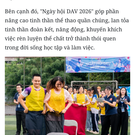
Bên cạnh đó, "Ngày hội DAV 2026" góp phần
CHUYÊN ĐỀ
nâng cao tinh thần thể thao quần chúng, lan tỏa
CÁC CHUYÊN TRANG
tinh thần đoàn kết, năng động, khuyến khích
việc rèn luyện thể chất trở thành thói quen
VỀ BÁO NHÂN DÂN
trong đời sống học tập và làm việc.
THỜI NAY
NHÂN DÂN CUỐI TUẦN
NHÂN DÂN HẰNG THÁNG
MUA BÁO
ĐỌC BÁO IN