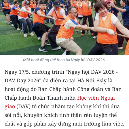
THỂ THAO
GIÁO DỤC
Y TẾ
KHOA HỌC - CÔNG NGHỆ
Một hoạt động thể thao tại Ngày hội DAV 2026.
MÔI TRƯỜNG
Ngày 17/5, chương trình "Ngày hội DAV 2026 -
BẠN ĐỌC
DAV Day 2026" đã diễn ra tại Hà Nội. Đây là
hoạt động do Ban Chấp hành Công đoàn và Ban
KIỂM CHỨNG THÔNG TIN
Chấp hành Đoàn Thanh niên
Học viện Ngoại
TRI THỨC CHUYÊN SÂU
giao
(DAV) tổ chức nhằm tạo không khí thi đua
sôi nổi, khuyến khích tinh thần rèn luyện thể
54 DÂN TỘC VIỆT NAM
chất và góp phần xây dựng môi trường làm việc,