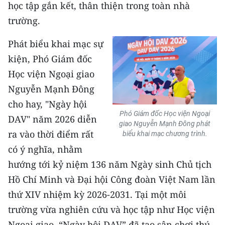
CHƯƠNG TRÌNH OCOP - MỖI XÃ
học tập gắn kết, thân thiện trong toàn nhà
MỘT SẢN PHẨM
trường.
Phát biểu khai mạc sự
RADIO
kiện, Phó Giám đốc
MEDIA CENTER
Học viện Ngoại giao
Nguyễn Mạnh Đông
E-Magazine
cho hay, "Ngày hội
Phó Giám đốc Học viện Ngoại
Video
DAV" năm 2026 diễn
giao Nguyễn Mạnh Đông phát
ra vào thời điểm rất
biểu khai mạc chương trình.
Media Chính trị
có ý nghĩa, nhằm
Media Kinh tế
hướng tới kỷ niệm 136 năm Ngày sinh Chủ tịch
Hồ Chí Minh và Đại hội Công đoàn Việt Nam lần
Media Văn hóa
thứ XIV nhiệm kỳ 2026-2031. Tại một môi
Media Xã hội
trường vừa nghiên cứu và học tập như Học viện
Ngoại giao, “Ngày hội DAV” đã tạo sân chơi thú