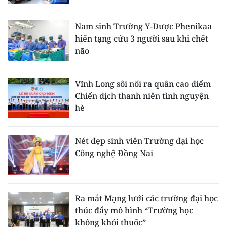
Media Pháp luật
Media Du lịch
Nam sinh Trường Y-Dược Phenikaa
hiến tạng cứu 3 người sau khi chết
Media Thế giới
não
Media Thể thao
Vĩnh Long sôi nổi ra quân cao điểm
Media Giáo dục
Chiến dịch thanh niên tình nguyện
hè
Media Y tế
Media Khoa học - Công nghệ
Nét đẹp sinh viên Trường đại học
Công nghệ Đồng Nai
Media Môi trường
Ảnh
Ra mắt Mạng lưới các trường đại học
Infographic
thúc đẩy mô hình “Trường học
không khói thuốc”