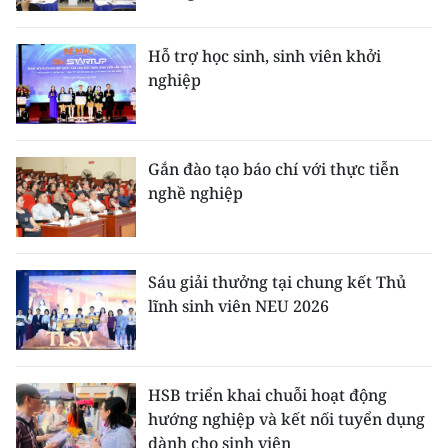
TIN MỚI
Hỗ trợ học sinh, sinh viên khởi
TIN ĐỊA PHƯƠNG
nghiệp
Trung du và miền núi phía Bắc
Đồng bằng sông Hồng
Gắn đào tạo báo chí với thực tiễn
nghề nghiệp
Bắc Trung Bộ
Duyên hải Nam Trung Bộ và Tây
Nguyên
Sáu giải thưởng tại chung kết Thủ
lĩnh sinh viên NEU 2026
Đông Nam Bộ
Đồng bằng sông Cửu Long
HSB triển khai chuỗi hoạt động
Chuyên trang Hà Nội
hướng nghiệp và kết nối tuyển dụng
dành cho sinh viên
Chuyên trang TP. Hồ Chí Minh