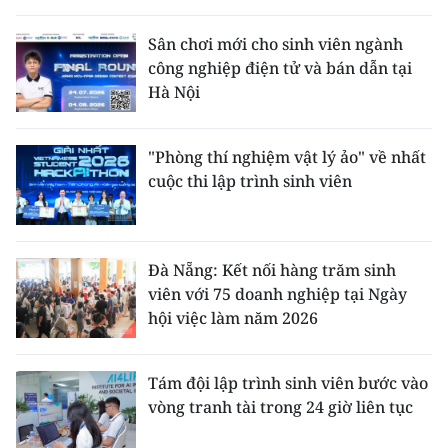
THỂ THAO
Sân chơi mới cho sinh viên ngành
công nghiệp điện tử và bán dẫn tại
GIÁO DỤC
Hà Nội
Y TẾ
"Phòng thí nghiệm vật lý ảo" về nhất
KHOA HỌC - CÔNG NGHỆ
cuộc thi lập trình sinh viên
MÔI TRƯỜNG
BẠN ĐỌC
Đà Nẵng: Kết nối hàng trăm sinh
viên với 75 doanh nghiệp tại Ngày
KIỂM CHỨNG THÔNG TIN
hội việc làm năm 2026
TRI THỨC CHUYÊN SÂU
Tám đội lập trình sinh viên bước vào
vòng tranh tài trong 24 giờ liên tục
54 DÂN TỘC VIỆT NAM