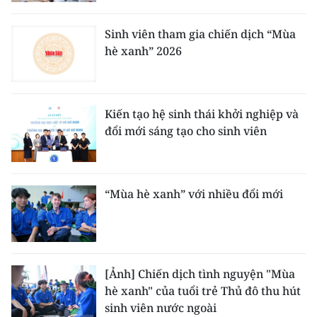
CHƯƠNG TRÌNH OCOP - MỖI XÃ
MỘT SẢN PHẨM
Sinh viên tham gia chiến dịch “Mùa
hè xanh” 2026
RADIO
MEDIA CENTER
Kiến tạo hệ sinh thái khởi nghiệp và
đổi mới sáng tạo cho sinh viên
E-Magazine
Video
“Mùa hè xanh” với nhiều đổi mới
Media Chính trị
Media Kinh tế
Media Văn hóa
[Ảnh] Chiến dịch tình nguyện "Mùa
hè xanh" của tuổi trẻ Thủ đô thu hút
Media Xã hội
sinh viên nước ngoài