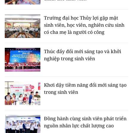
CHUYÊN ĐỀ
Trường đại học Thủy lợi gặp mặt
sinh viên, học viên, nghiên cứu sinh
CÁC CHUYÊN TRANG
có cha mẹ là người có công
VỀ BÁO NHÂN DÂN
Thúc đẩy đổi mới sáng tạo và khởi
nghiệp trong sinh viên
THỜI NAY
NHÂN DÂN CUỐI TUẦN
Khơi dậy tiềm năng đổi mới sáng tạo
NHÂN DÂN HẰNG THÁNG
trong sinh viên
MUA BÁO
ĐỌC BÁO IN
Đồng hành cùng sinh viên phát triển
nguồn nhân lực chất lượng cao