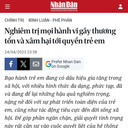
CHÍNH TRỊ
BÌNH LUẬN - PHÊ PHÁN
Nghiêm trị mọi hành vi gây thương
CHÍNH TRỊ
tổn và xâm hại tới quyền trẻ em
KINH TẾ
24/04/2023 23:58
Prefer Nhan Dan
VĂN HÓA
on Google
Bạo hành trẻ em đang có dấu hiệu gia tăng trong
XÃ HỘI
xã hội, với nhiều hình thức đa dạng, phức tạp, đã
và đang để lại những hậu quả nghiêm trọng,
PHÁP LUẬT
nặng nề đối với sự phát triển toàn diện của trẻ
DU LỊCH
em, cũng như tác động tiêu cực đến đời sống xã
hội. Ðể góp phần ngăn chặn, giải quyết tình trạng
THẾ GIỚI
này rất cần sự vào cuộc quyết liệt của hệ thống