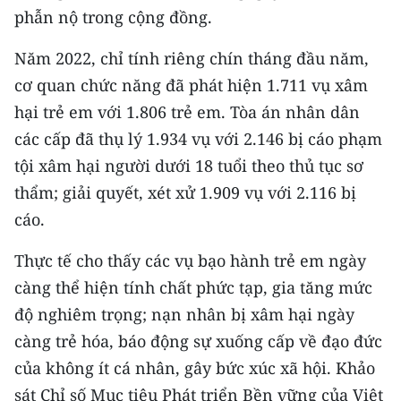
Media Pháp luật
phẫn nộ trong cộng đồng.
Media Du lịch
Năm 2022, chỉ tính riêng chín tháng đầu năm,
cơ quan chức năng đã phát hiện 1.711 vụ xâm
Media Thế giới
hại trẻ em với 1.806 trẻ em. Tòa án nhân dân
Media Thể thao
các cấp đã thụ lý 1.934 vụ với 2.146 bị cáo phạm
Media Giáo dục
tội xâm hại người dưới 18 tuổi theo thủ tục sơ
thẩm; giải quyết, xét xử 1.909 vụ với 2.116 bị
Media Y tế
cáo.
Media Khoa học - Công nghệ
Thực tế cho thấy các vụ bạo hành trẻ em ngày
Media Môi trường
càng thể hiện tính chất phức tạp, gia tăng mức
độ nghiêm trọng; nạn nhân bị xâm hại ngày
Ảnh
càng trẻ hóa, báo động sự xuống cấp về đạo đức
Infographic
của không ít cá nhân, gây bức xúc xã hội. Khảo
sát Chỉ số Mục tiêu Phát triển Bền vững của Việt