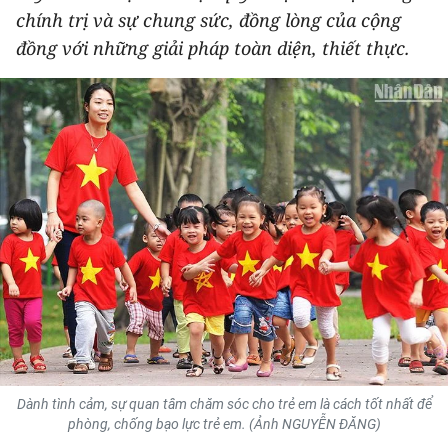
chính trị và sự chung sức, đồng lòng của cộng
THỂ THAO
đồng với những giải pháp toàn diện, thiết thực.
GIÁO DỤC
Y TẾ
KHOA HỌC - CÔNG NGHỆ
MÔI TRƯỜNG
BẠN ĐỌC
KIỂM CHỨNG THÔNG TIN
TRI THỨC CHUYÊN SÂU
Dành tình cảm, sự quan tâm chăm sóc cho trẻ em là cách tốt nhất để
54 DÂN TỘC VIỆT NAM
phòng, chống bạo lực trẻ em. (Ảnh NGUYỄN ĐĂNG)