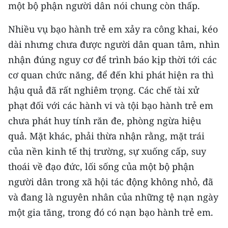
một bộ phận người dân nói chung còn thấp.
CHUYÊN ĐỀ
Nhiều vụ bạo hành trẻ em xảy ra công khai, kéo
dài nhưng chưa được người dân quan tâm, nhìn
CÁC CHUYÊN TRANG
nhận đúng nguy cơ để trình báo kịp thời tới các
cơ quan chức năng, để đến khi phát hiện ra thì
VỀ BÁO NHÂN DÂN
hậu quả đã rất nghiêm trọng. Các chế tài xử
THỜI NAY
phạt đối với các hành vi và tội bạo hành trẻ em
chưa phát huy tính răn đe, phòng ngừa hiệu
NHÂN DÂN CUỐI TUẦN
quả. Mặt khác, phải thừa nhận rằng, mặt trái
của nền kinh tế thị trường, sự xuống cấp, suy
NHÂN DÂN HẰNG THÁNG
thoái về đạo đức, lối sống của một bộ phận
MUA BÁO
người dân trong xã hội tác động không nhỏ, đã
và đang là nguyên nhân của những tệ nạn ngày
ĐỌC BÁO IN
một gia tăng, trong đó có nạn bạo hành trẻ em.