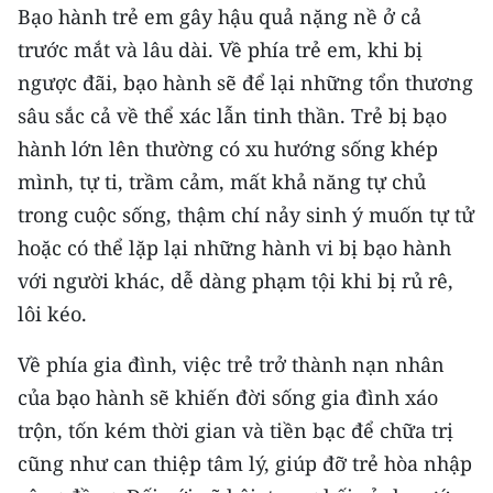
ENGLISH
Bạo hành trẻ em gây hậu quả nặng nề ở cả
trước mắt và lâu dài. Về phía trẻ em, khi bị
中文
ngược đãi, bạo hành sẽ để lại những tổn thương
sâu sắc cả về thể xác lẫn tinh thần. Trẻ bị bạo
FRANÇAIS
hành lớn lên thường có xu hướng sống khép
РУССКИЙ
mình, tự ti, trầm cảm, mất khả năng tự chủ
trong cuộc sống, thậm chí nảy sinh ý muốn tự tử
ESPAÑOL
hoặc có thể lặp lại những hành vi bị bạo hành
한국어
với người khác, dễ dàng phạm tội khi bị rủ rê,
lôi kéo.
Về phía gia đình, việc trẻ trở thành nạn nhân
của bạo hành sẽ khiến đời sống gia đình xáo
trộn, tốn kém thời gian và tiền bạc để chữa trị
cũng như can thiệp tâm lý, giúp đỡ trẻ hòa nhập