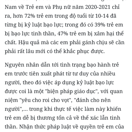
TIN MỚI
Nam về Trẻ em và Phụ nữ năm 2020-2021 chỉ
ra, hơn 72% trẻ em trong độ tuổi từ 10-14 đã
TIN ĐỊA PHƯƠNG
từng bị kỷ luật bạo lực; trong đó có 39% trẻ em
bị bạo lực tinh thần, 47% trẻ em bị xâm hại thể
Trung du và miền núi phía Bắc
chất. Hậu quả mà các em phải gánh chịu sẽ cần
Đồng bằng sông Hồng
phải rất lâu mới có thể khắc phục được.
Bắc Trung Bộ
Nguyên nhân dẫn tới tình trạng bạo hành trẻ
Duyên hải Nam Trung Bộ và Tây
em trước tiên xuất phát từ tư duy của nhiều
Nguyên
người, theo đó việc áp dụng kỷ luật bạo lực
được coi là một "biện pháp giáo dục", với quan
Đông Nam Bộ
niệm "yêu cho roi cho vọt", "đánh cho nên
Đồng bằng sông Cửu Long
người",… trong khi thực tế việc làm này khiến
trẻ em dễ bị thương tổn cả về thể xác lẫn tinh
Chuyên trang Hà Nội
thần. Nhận thức pháp luật về quyền trẻ em của
Chuyên trang TP. Hồ Chí Minh