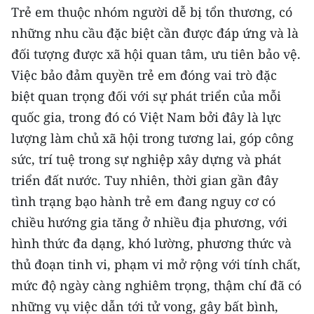
CHƯƠNG TRÌNH OCOP - MỖI XÃ
Trẻ em thuộc nhóm người dễ bị tổn thương, có
MỘT SẢN PHẨM
những nhu cầu đặc biệt cần được đáp ứng và là
đối tượng được xã hội quan tâm, ưu tiên bảo vệ.
RADIO
Việc bảo đảm quyền trẻ em đóng vai trò đặc
biệt quan trọng đối với sự phát triển của mỗi
MEDIA CENTER
quốc gia, trong đó có Việt Nam bởi đây là lực
E-Magazine
lượng làm chủ xã hội trong tương lai, góp công
sức, trí tuệ trong sự nghiệp xây dựng và phát
Video
triển đất nước. Tuy nhiên, thời gian gần đây
Media Chính trị
tình trạng bạo hành trẻ em đang nguy cơ có
chiều hướng gia tăng ở nhiều địa phương, với
Media Kinh tế
hình thức đa dạng, khó lường, phương thức và
Media Văn hóa
thủ đoạn tinh vi, phạm vi mở rộng với tính chất,
mức độ ngày càng nghiêm trọng, thậm chí đã có
Media Xã hội
những vụ việc dẫn tới tử vong, gây bất bình,