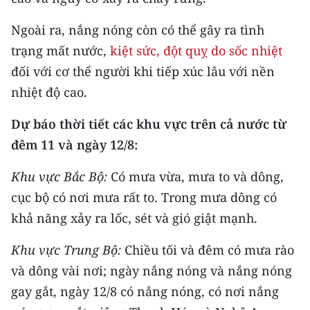
Media Pháp luật
Ngoài ra, nắng nóng còn có thể gây ra tình
Media Du lịch
trạng mất nước,
kiệt sức, đột quỵ do sốc nhiệt
Media Thế giới
đối với cơ thể người khi tiếp xúc lâu với nền
nhiệt độ cao.
Media Thể thao
Dự báo thời tiết các khu vực trên cả nước từ
Media Giáo dục
đêm 11 và ngày 12/8:
Media Y tế
Khu vực Bắc Bộ:
Có mưa vừa, mưa to và dông,
Media Khoa học - Công nghệ
cục bộ có nơi mưa rất to. Trong mưa dông có
khả năng xảy ra lốc, sét và gió giật mạnh.
Media Môi trường
Khu vực Trung Bộ:
Ảnh
Chiều tối và đêm có mưa rào
và dông vài nơi; ngày nắng nóng và nắng nóng
Infographic
gay gắt, ngày 12/8 có nắng nóng, có nơi nắng