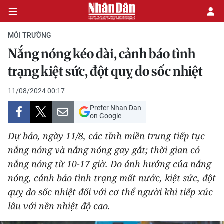
MÔI TRƯỜNG
Nắng nóng kéo dài, cảnh báo tình
CHÍNH TRỊ
trạng kiệt sức, đột quỵ do sốc nhiệt
KINH TẾ
11/08/2024 00:17
Prefer Nhan Dan
VĂN HÓA
on Google
Dự báo, ngày 11/8, các tỉnh miền trung tiếp tục
XÃ HỘI
nắng nóng và nắng nóng gay gắt; thời gian có
nắng nóng từ 10-17 giờ. Do ảnh hưởng của nắng
PHÁP LUẬT
nóng, cảnh báo tình trạng mất nước, kiệt sức, đột
DU LỊCH
quỵ do sốc nhiệt đối với cơ thể người khi tiếp xúc
lâu với nền nhiệt độ cao.
THẾ GIỚI