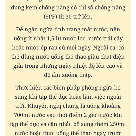
dụng kem chống nắng có chỉ số chống nắng
CHUYÊN ĐỀ
(SPF) từ 30 trở lên.
CÁC CHUYÊN TRANG
Để ngăn ngừa tình trạng mất nước, nên
uống ít nhất 1,5 lít nước lọc, nước trái cây
hoặc nước ép rau củ mỗi ngày. Ngoài ra, có
VỀ BÁO NHÂN DÂN
thể dùng nước uống thể thao giàu chất điện
THỜI NAY
giải trong những ngày nhiệt độ lên cao và
độ ẩm xuống thấp.
NHÂN DÂN CUỐI TUẦN
Thực hiện các biện pháp phòng ngừa bổ
NHÂN DÂN HẰNG THÁNG
sung khi tập thể dục hoặc làm việc ngoài
trời. Khuyến nghị chung là uống khoảng
MUA BÁO
700ml nước vào thời điểm 2 giờ trước khi
ĐỌC BÁO IN
tập thể dục và cân nhắc bổ sung thêm 250ml
nước hoặc thức uống thể thao ngay trước