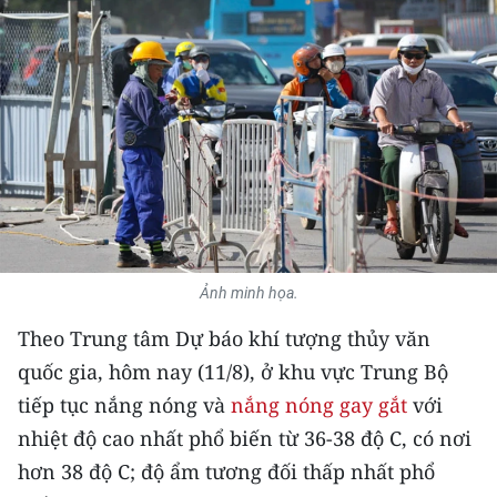
THỂ THAO
GIÁO DỤC
Y TẾ
KHOA HỌC - CÔNG NGHỆ
MÔI TRƯỜNG
BẠN ĐỌC
Ảnh minh họa.
Theo Trung tâm Dự báo khí tượng thủy văn
KIỂM CHỨNG THÔNG TIN
quốc gia, hôm nay (11/8), ở khu vực Trung Bộ
TRI THỨC CHUYÊN SÂU
tiếp tục nắng nóng và
nắng nóng gay gắt
với
nhiệt độ cao nhất phổ biến từ 36-38 độ C, có nơi
54 DÂN TỘC VIỆT NAM
hơn 38 độ C; độ ẩm tương đối thấp nhất phổ