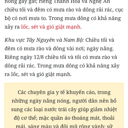
nóng gay gắt; riêng Thanh Hóa và Nghệ An
TIN MỚI
chiều tối và đêm có mưa rào và dông rải rác, cục
bộ có nơi mưa to. Trong mưa dông có khả năng
TIN ĐỊA PHƯƠNG
xảy ra
lốc, sét và gió giật mạnh.
Trung du và miền núi phía Bắc
Khu vực Tây Nguyên và Nam Bộ:
Chiều tối và
Đồng bằng sông Hồng
đêm có mưa rào và dông vài nơi; ngày nắng.
Riêng ngày 12/8 chiều tối và tối có mưa rào và
Bắc Trung Bộ
dông rải rác. Trong mưa dông có khả năng xảy
Duyên hải Nam Trung Bộ và Tây
ra lốc, sét và gió giật mạnh.
Nguyên
Đông Nam Bộ
Các chuyên gia y tế khuyến cáo, trong
những ngày nắng nóng, người dân nên bổ
Đồng bằng sông Cửu Long
sung các loại nước trái cây giúp giảm nhiệt
Chuyên trang Hà Nội
độ cơ thể; mặc quần áo thoáng mát, thoải
mái, sáng màu và đội mũ rộng vành; sử
Chuyên trang TP. Hồ Chí Minh