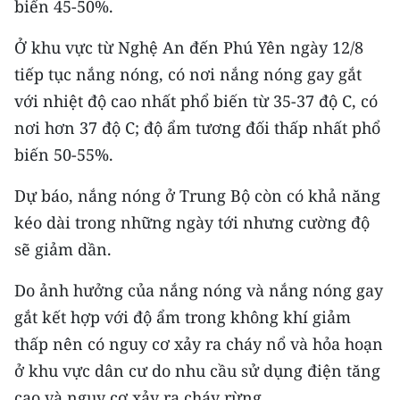
biến 45-50%.
CHƯƠNG TRÌNH OCOP - MỖI XÃ
MỘT SẢN PHẨM
Ở khu vực từ Nghệ An đến Phú Yên ngày 12/8
tiếp tục nắng nóng, có nơi nắng nóng gay gắt
RADIO
với nhiệt độ cao nhất phổ biến từ 35-37 độ C, có
nơi hơn 37 độ C; độ ẩm tương đối thấp nhất phổ
MEDIA CENTER
biến 50-55%.
E-Magazine
Dự báo, nắng nóng ở Trung Bộ còn có khả năng
Video
kéo dài trong những ngày tới nhưng cường độ
sẽ giảm dần.
Media Chính trị
Do ảnh hưởng của nắng nóng và nắng nóng gay
Media Kinh tế
gắt kết hợp với độ ẩm trong không khí giảm
Media Văn hóa
thấp nên có nguy cơ xảy ra cháy nổ và hỏa hoạn
Media Xã hội
ở khu vực dân cư do nhu cầu sử dụng điện tăng
cao và nguy cơ xảy ra cháy rừng.