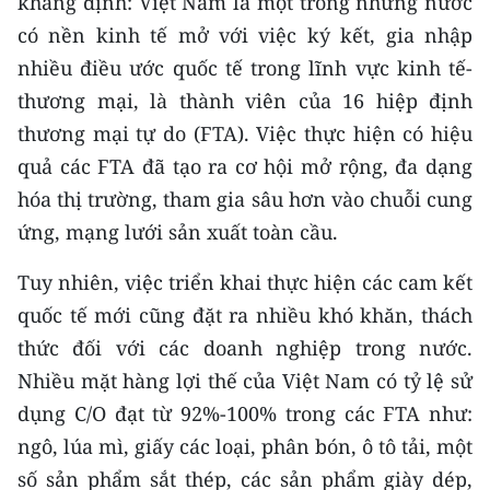
khẳng định: Việt Nam là một trong những nước
CHƯƠNG TRÌNH OCOP - MỖI XÃ
có nền kinh tế mở với việc ký kết, gia nhập
MỘT SẢN PHẨM
nhiều điều ước quốc tế trong lĩnh vực kinh tế-
thương mại, là thành viên của 16 hiệp định
RADIO
thương mại tự do (FTA). Việc thực hiện có hiệu
MEDIA CENTER
quả các FTA đã tạo ra cơ hội mở rộng, đa dạng
hóa thị trường, tham gia sâu hơn vào chuỗi cung
E-Magazine
ứng, mạng lưới sản xuất toàn cầu.
Video
Tuy nhiên, việc triển khai thực hiện các cam kết
Media Chính trị
quốc tế mới cũng đặt ra nhiều khó khăn, thách
thức đối với các doanh nghiệp trong nước.
Media Kinh tế
Nhiều mặt hàng lợi thế của Việt Nam có tỷ lệ sử
Media Văn hóa
dụng C/O đạt từ 92%-100% trong các FTA như:
ngô, lúa mì, giấy các loại, phân bón, ô tô tải, một
Media Xã hội
số sản phẩm sắt thép, các sản phẩm giày dép,