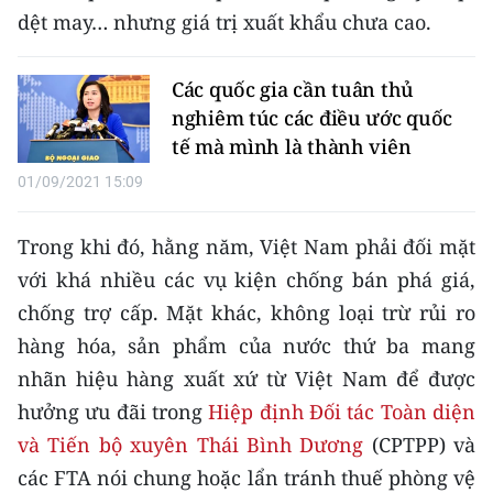
Media Pháp luật
dệt may… nhưng giá trị xuất khẩu chưa cao.
Media Du lịch
Các quốc gia cần tuân thủ
Media Thế giới
nghiêm túc các điều ước quốc
tế mà mình là thành viên
Media Thể thao
01/09/2021 15:09
Media Giáo dục
Trong khi đó, hằng năm, Việt Nam phải đối mặt
Media Y tế
với khá nhiều các vụ kiện chống bán phá giá,
Media Khoa học - Công nghệ
chống trợ cấp. Mặt khác, không loại trừ rủi ro
hàng hóa, sản phẩm của nước thứ ba mang
Media Môi trường
nhãn hiệu hàng xuất xứ từ Việt Nam để được
Ảnh
hưởng ưu đãi trong
Hiệp định Đối tác Toàn diện
và Tiến bộ xuyên Thái Bình Dương
(CPTPP) và
Infographic
các FTA nói chung hoặc lẩn tránh thuế phòng vệ