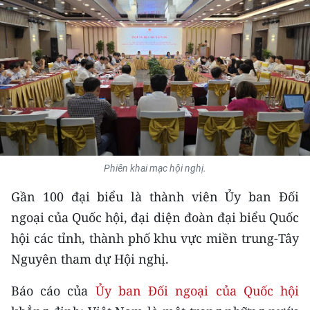
THỂ THAO
GIÁO DỤC
Y TẾ
KHOA HỌC - CÔNG NGHỆ
MÔI TRƯỜNG
Phiên khai mạc hội nghị.
BẠN ĐỌC
Gần 100 đại biểu là thành viên Ủy ban Đối
KIỂM CHỨNG THÔNG TIN
ngoại của Quốc hội, đại diện đoàn đại biểu Quốc
hội các tỉnh, thành phố khu vực miền trung-Tây
TRI THỨC CHUYÊN SÂU
Nguyên tham dự Hội nghị.
54 DÂN TỘC VIỆT NAM
Báo cáo của
Ủy ban Đối ngoại của Quốc hội