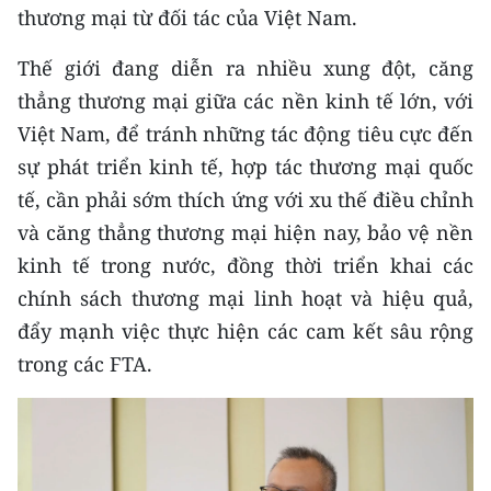
thương mại từ đối tác của Việt Nam.
TIN MỚI
Thế giới đang diễn ra nhiều xung đột, căng
TIN ĐỊA PHƯƠNG
thẳng thương mại giữa các nền kinh tế lớn, với
Trung du và miền núi phía Bắc
Việt Nam, để tránh những tác động tiêu cực đến
sự phát triển kinh tế, hợp tác thương mại quốc
Đồng bằng sông Hồng
tế, cần phải sớm thích ứng với xu thế điều chỉnh
Bắc Trung Bộ
và căng thẳng thương mại hiện nay, bảo vệ nền
kinh tế trong nước, đồng thời triển khai các
Duyên hải Nam Trung Bộ và Tây
Nguyên
chính sách thương mại linh hoạt và hiệu quả,
đẩy mạnh việc thực hiện các cam kết sâu rộng
Đông Nam Bộ
trong các FTA.
Đồng bằng sông Cửu Long
Chuyên trang Hà Nội
Chuyên trang TP. Hồ Chí Minh