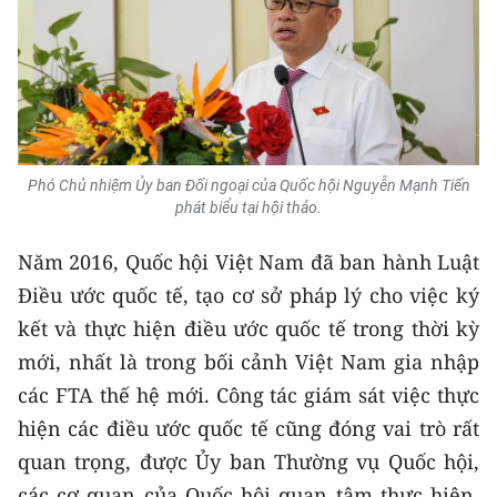
CHUYÊN ĐỀ
CÁC CHUYÊN TRANG
VỀ BÁO NHÂN DÂN
Phó Chủ nhiệm Ủy ban Đối ngoại của Quốc hội Nguyễn Mạnh Tiến
phát biểu tại hội thảo.
THỜI NAY
Năm 2016, Quốc hội Việt Nam đã ban hành Luật
NHÂN DÂN CUỐI TUẦN
Điều ước quốc tế, tạo cơ sở pháp lý cho việc ký
kết và thực hiện điều ước quốc tế trong thời kỳ
NHÂN DÂN HẰNG THÁNG
mới, nhất là trong bối cảnh Việt Nam gia nhập
MUA BÁO
các FTA thế hệ mới. Công tác giám sát việc thực
hiện các điều ước quốc tế cũng đóng vai trò rất
ĐỌC BÁO IN
quan trọng, được Ủy ban Thường vụ Quốc hội,
các cơ quan của Quốc hội quan tâm thực hiện,