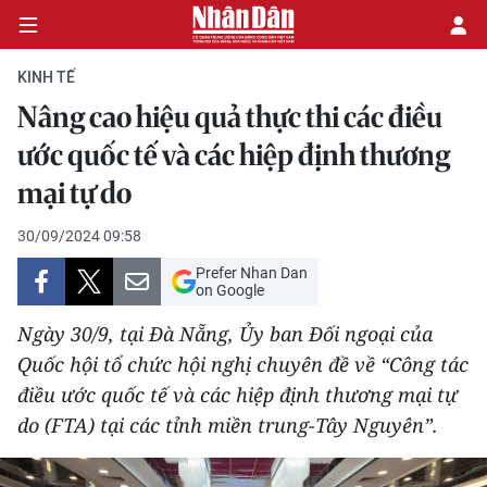
KINH TẾ
Nâng cao hiệu quả thực thi các điều
CHÍNH TRỊ
ước quốc tế và các hiệp định thương
mại tự do
KINH TẾ
30/09/2024 09:58
VĂN HÓA
Prefer Nhan Dan
on Google
XÃ HỘI
Ngày 30/9, tại Đà Nẵng, Ủy ban Đối ngoại của
PHÁP LUẬT
Quốc hội tổ chức hội nghị chuyên đề về “Công tác
điều ước quốc tế và các hiệp định thương mại tự
DU LỊCH
do (FTA) tại các tỉnh miền trung-Tây Nguyên”.
THẾ GIỚI