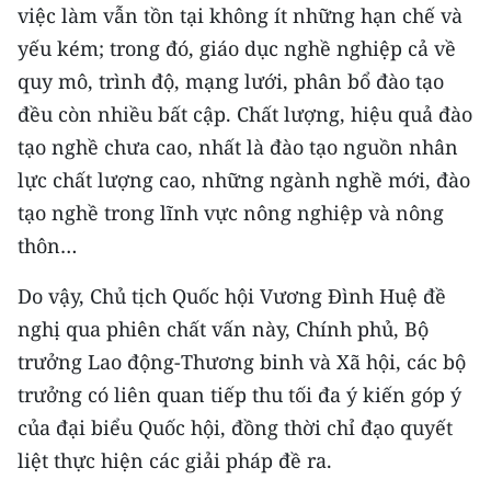
việc làm vẫn tồn tại không ít những hạn chế và
yếu kém; trong đó, giáo dục nghề nghiệp cả về
CHUYÊN ĐỀ
quy mô, trình độ, mạng lưới, phân bổ đào tạo
CÁC CHUYÊN TRANG
đều còn nhiều bất cập. Chất lượng, hiệu quả đào
tạo nghề chưa cao, nhất là đào tạo nguồn nhân
VỀ BÁO NHÂN DÂN
lực chất lượng cao, những ngành nghề mới, đào
tạo nghề trong lĩnh vực nông nghiệp và nông
THỜI NAY
thôn…
NHÂN DÂN CUỐI TUẦN
Do vậy, Chủ tịch Quốc hội Vương Đình Huệ đề
nghị qua phiên chất vấn này, Chính phủ, Bộ
NHÂN DÂN HẰNG THÁNG
trưởng Lao động-Thương binh và Xã hội, các bộ
MUA BÁO
trưởng có liên quan tiếp thu tối đa ý kiến góp ý
của đại biểu Quốc hội, đồng thời chỉ đạo quyết
ĐỌC BÁO IN
liệt thực hiện các giải pháp đề ra.