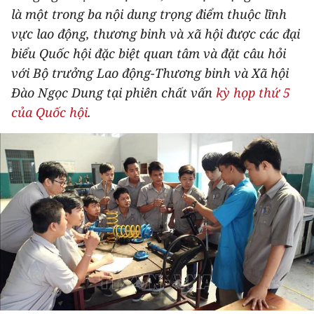
là một trong ba nội dung trọng điểm thuộc lĩnh
THỂ THAO
vực lao động, thương binh và xã hội được các đại
GIÁO DỤC
biểu Quốc hội đặc biệt quan tâm và đặt câu hỏi
với Bộ trưởng Lao động-Thương binh và Xã hội
Y TẾ
Đào Ngọc Dung tại phiên chất vấn
kỳ họp thứ 5
của Quốc hội
.
KHOA HỌC - CÔNG NGHỆ
MÔI TRƯỜNG
BẠN ĐỌC
KIỂM CHỨNG THÔNG TIN
TRI THỨC CHUYÊN SÂU
54 DÂN TỘC VIỆT NAM