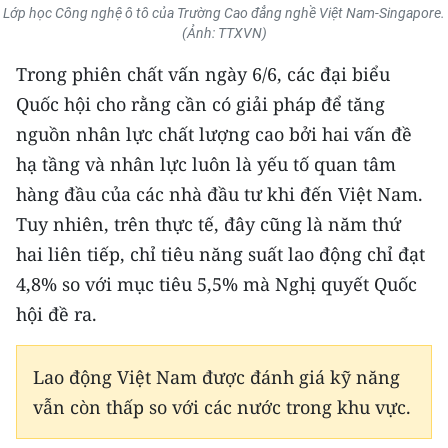
CHƯƠNG TRÌNH OCOP - MỖI XÃ
Lớp học Công nghệ ô tô của Trường Cao đẳng nghề Việt Nam-Singapore.
MỘT SẢN PHẨM
(Ảnh: TTXVN)
Trong phiên chất vấn ngày 6/6, các đại biểu
RADIO
Quốc hội cho rằng cần có giải pháp để tăng
nguồn nhân lực chất lượng cao bởi hai vấn đề
MEDIA CENTER
hạ tầng và nhân lực luôn là yếu tố quan tâm
E-Magazine
hàng đầu của các nhà đầu tư khi đến Việt Nam.
Tuy nhiên, trên thực tế, đây cũng là năm thứ
Video
hai liên tiếp, chỉ tiêu năng suất lao động chỉ đạt
Media Chính trị
4,8% so với mục tiêu 5,5% mà Nghị quyết Quốc
hội đề ra.
Media Kinh tế
Media Văn hóa
Lao động Việt Nam được đánh giá kỹ năng
vẫn còn thấp so với các nước trong khu vực.
Media Xã hội