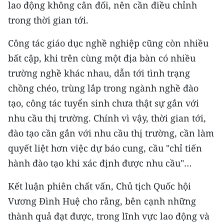
lao động không cân đối, nên cần điều chỉnh
TIN MỚI
trong thời gian tới.
TIN ĐỊA PHƯƠNG
Công tác giáo dục nghề nghiệp cũng còn nhiều
Trung du và miền núi phía Bắc
bất cập, khi trên cùng một địa bàn có nhiều
trường nghề khác nhau, dẫn tới tình trạng
Đồng bằng sông Hồng
chồng chéo, trùng lắp trong ngành nghề đào
Bắc Trung Bộ
tạo, công tác tuyển sinh chưa thật sự gắn với
nhu cầu thị trường. Chính vì vậy, thời gian tới,
Duyên hải Nam Trung Bộ và Tây
đào tạo cần gắn với nhu cầu thị trường, cần làm
Nguyên
quyết liệt hơn việc dự báo cung, cầu "chỉ tiến
Đông Nam Bộ
hành đào tạo khi xác định được nhu cầu"…
Đồng bằng sông Cửu Long
Kết luận phiên chất vấn, Chủ tịch Quốc hội
Vương Đình Huệ cho rằng, bên cạnh những
Chuyên trang Hà Nội
thành quả đạt được, trong lĩnh vực lao động và
Chuyên trang TP. Hồ Chí Minh