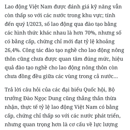
Media Pháp luật
Lao động Việt Nam được đánh giá kỹ năng vẫn
còn thấp so với các nước trong khu vực; tính
Media Du lịch
đến quý I/2023, số lao động qua đào tạo bằng
Media Thế giới
các hình thức khác nhau là hơn 70%, nhưng số
Media Thể thao
có bằng cấp, chứng chỉ mới đạt tỷ lệ khoảng
26,4%. Công tác đào tạo nghề cho lao động nông
Media Giáo dục
thôn cũng chưa được quan tâm đúng mức, hiệu
Media Y tế
quả đào tạo nghề cho lao động nông thôn còn
chưa đồng đều giữa các vùng trong cả nước…
Media Khoa học - Công nghệ
Trả lời câu hỏi của các đại biểu Quốc hội, Bộ
Media Môi trường
trưởng Đào Ngọc Dung cũng thẳng thắn thừa
Ảnh
nhận, thực tế tỷ lệ lao động Việt Nam có bằng
cấp, chứng chỉ thấp so với các nước phát triển,
Infographic
nhưng quan trọng hơn là cơ cấu về lực lượng