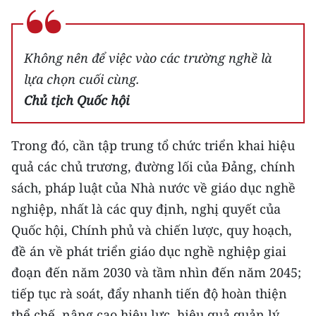
ENGLISH
中文
Không nên để việc vào các trường nghề là
FRANÇAIS
lựa chọn cuối cùng.
Chủ tịch Quốc hội
РУССКИЙ
Trong đó, cần tập trung tổ chức triển khai hiệu
ESPAÑOL
quả các chủ trương, đường lối của Đảng, chính
한국어
sách, pháp luật của Nhà nước về giáo dục nghề
nghiệp, nhất là các quy định, nghị quyết của
Quốc hội, Chính phủ và chiến lược, quy hoạch,
đề án về phát triển giáo dục nghề nghiệp giai
đoạn đến năm 2030 và tầm nhìn đến năm 2045;
tiếp tục rà soát, đẩy nhanh tiến độ hoàn thiện
thể chế, nâng cao hiệu lực, hiệu quả quản lý