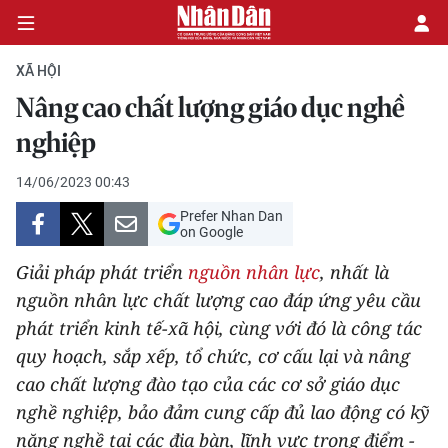
XÃ HỘI
Nâng cao chất lượng giáo dục nghề
CHÍNH TRỊ
nghiệp
KINH TẾ
14/06/2023 00:43
Prefer Nhan Dan
VĂN HÓA
on Google
Giải pháp phát triển
nguồn nhân lực
, nhất là
XÃ HỘI
nguồn nhân lực chất lượng cao đáp ứng yêu cầu
phát triển kinh tế-xã hội, cùng với đó là công tác
PHÁP LUẬT
quy hoạch, sắp xếp, tổ chức, cơ cấu lại và nâng
DU LỊCH
cao chất lượng đào tạo của các cơ sở giáo dục
nghề nghiệp, bảo đảm cung cấp đủ lao động có kỹ
THẾ GIỚI
năng nghề tại các địa bàn, lĩnh vực trọng điểm -