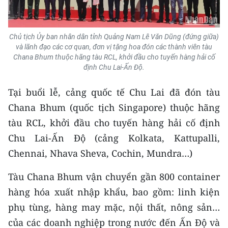
ENGLISH
中文
Chủ tịch Ủy ban nhân dân tỉnh Quảng Nam Lê Văn Dũng (đứng giữa)
và lãnh đạo các cơ quan, đơn vị tặng hoa đón các thành viên tàu
FRANÇAIS
Chana Bhum thuộc hãng tàu RCL, khởi đầu cho tuyến hàng hải cố
định Chu Lai-Ấn Độ.
РУССКИЙ
Tại buổi lễ, cảng quốc tế Chu Lai đã đón tàu
ESPAÑOL
Chana Bhum (quốc tịch Singapore) thuộc hãng
tàu RCL, khởi đầu cho tuyến hàng hải cố định
한국어
Chu Lai-Ấn Độ (cảng Kolkata, Kattupalli,
Chennai, Nhava Sheva, Cochin, Mundra…)
Tàu Chana Bhum vận chuyển gần 800 container
hàng hóa xuất nhập khẩu, bao gồm: linh kiện
phụ tùng, hàng may mặc, nội thất, nông sản…
của các doanh nghiệp trong nước đến Ấn Độ và