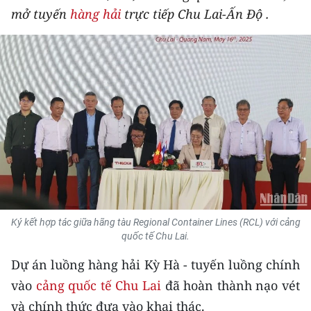
mở tuyến
hàng hải
trực tiếp Chu Lai-Ấn Độ .
THỂ THAO
GIÁO DỤC
Y TẾ
KHOA HỌC - CÔNG NGHỆ
MÔI TRƯỜNG
BẠN ĐỌC
KIỂM CHỨNG THÔNG TIN
Ký kết hợp tác giữa hãng tàu Regional Container Lines (RCL) với cảng
quốc tế Chu Lai.
TRI THỨC CHUYÊN SÂU
Dự án luồng hàng hải Kỳ Hà - tuyến luồng chính
54 DÂN TỘC VIỆT NAM
vào
cảng quốc tế Chu Lai
đã hoàn thành nạo vét
và chính thức đưa vào khai thác.