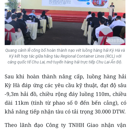
Media Pháp luật
Media Du lịch
Media Thế giới
Media Thể thao
Quang cảnh lễ công bố hoàn thành nạo vét luồng hàng hải Kỳ Hà và
Media Giáo dục
Ký kết hợp tác giữa hãng tàu Regional Container Lines (RCL) với
cảng quốc tế Chu Lai, mở tuyến hàng hải trực tiếp Chu Lai-Ấn Độ.
Media Y tế
Sau khi hoàn thành nâng cấp, luồng hàng hải
Media Khoa học - Công nghệ
Kỳ Hà đáp ứng các yêu cầu kỹ thuật, đạt độ sâu
Media Môi trường
-9,3m hải đồ, chiều rộng đáy luồng 110m, chiều
dài 11km (tính từ phao số 0 đến bến cảng), có
Ảnh
khả năng tiếp nhận tàu có tải trọng 30.000 DTW.
Infographic
Theo lãnh đạo Công ty TNHH Giao nhận vận