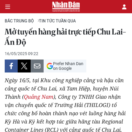
BẮC TRUNG BỘ
TIN TỨC TUẦN QUA
Mở tuyến hàng hải trực tiếp Chu Lai-
CHÍNH TRỊ
Ấn Độ
KINH TẾ
16/05/2025 09:22
Prefer Nhan Dan
VĂN HÓA
on Google
Ngày 16/5, tại Khu công nghiệp cảng và hậu cần
XÃ HỘI
cảng quốc tế Chu Lai, xã Tam Hiệp, huyện Núi
Thành (
Quảng Nam
), Công ty TNHH Giao nhận
PHÁP LUẬT
vận chuyển quốc tế Trường Hải (THILOGI) tổ
DU LỊCH
chức công bố hoàn thành nạo vét luồng hàng hải
Kỳ Hà và Ký kết hợp tác giữa hãng tàu Regional
THẾ GIỚI
Container Lines (RCL) với cảng quốc tế Chu Lai,