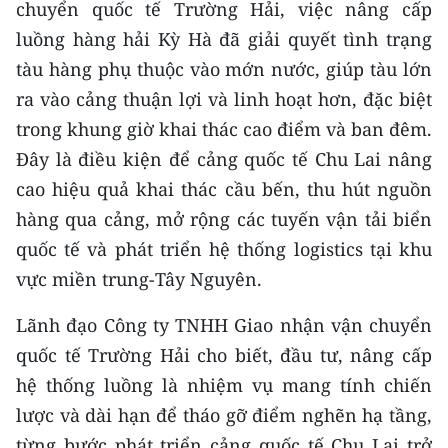
chuyển quốc tế Trường Hải, việc nâng cấp
TIN MỚI
luồng hàng hải Kỳ Hà đã giải quyết tình trạng
TIN ĐỊA PHƯƠNG
tàu hàng phụ thuộc vào mớn nước, giúp tàu lớn
ra vào cảng thuận lợi và linh hoạt hơn, đặc biệt
Trung du và miền núi phía Bắc
trong khung giờ khai thác cao điểm và ban đêm.
Đồng bằng sông Hồng
Đây là điều kiện để cảng quốc tế Chu Lai nâng
cao hiệu quả khai thác cầu bến, thu hút nguồn
Bắc Trung Bộ
hàng qua cảng, mở rộng các tuyến vận tải biển
Duyên hải Nam Trung Bộ và Tây
quốc tế và phát triển hệ thống logistics tại khu
Nguyên
vực miền trung-Tây Nguyên.
Đông Nam Bộ
Lãnh đạo Công ty TNHH Giao nhận vận chuyển
quốc tế Trường Hải cho biết, đầu tư, nâng cấp
Đồng bằng sông Cửu Long
hệ thống luồng là nhiệm vụ mang tính chiến
Chuyên trang Hà Nội
lược và dài hạn để tháo gỡ điểm nghẽn hạ tầng,
từng bước phát triển cảng quốc tế Chu Lai trở
Chuyên trang TP. Hồ Chí Minh