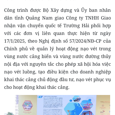
CHƯƠNG TRÌNH OCOP - MỖI XÃ
MỘT SẢN PHẨM
Công trình được Bộ Xây dựng và Ủy ban nhân
dân tỉnh Quảng Nam giao Công ty TNHH Giao
RADIO
nhận vận chuyển quốc tế Trường Hải phối hợp
với các đơn vị liên quan thực hiện từ ngày
MEDIA CENTER
17/1/2025, theo Nghị định số 57/2024/NĐ-CP của
Chính phủ về quản lý hoạt động nạo vét trong
E-Magazine
vùng nước cảng biển và vùng nước đường thủy
Video
nội địa với nguyên tắc cho phép xã hội hóa việc
nạo vét luồng, tạo điều kiện cho doanh nghiệp
Media Chính trị
khai thác cảng chủ động đầu tư, nạo vét phục vụ
Media Kinh tế
cho hoạt động khai thác cảng.
Media Văn hóa
Media Xã hội