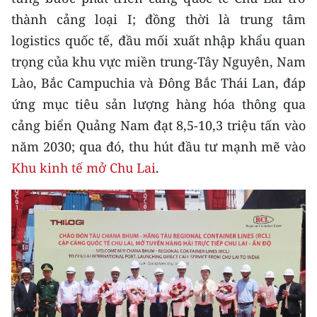
thành cảng loại I; đồng thời là trung tâm
CHUYÊN ĐỀ
logistics quốc tế, đầu mối xuất nhập khẩu quan
trọng của khu vực miền trung-Tây Nguyên, Nam
CÁC CHUYÊN TRANG
Lào, Bắc Campuchia và Đông Bắc Thái Lan, đáp
ứng mục tiêu sản lượng hàng hóa thông qua
VỀ BÁO NHÂN DÂN
cảng biển Quảng Nam đạt 8,5-10,3 triệu tấn vào
THỜI NAY
năm 2030; qua đó, thu hút đầu tư mạnh mẽ vào
Khu kinh tế mở Chu Lai
.
NHÂN DÂN CUỐI TUẦN
NHÂN DÂN HẰNG THÁNG
MUA BÁO
ĐỌC BÁO IN