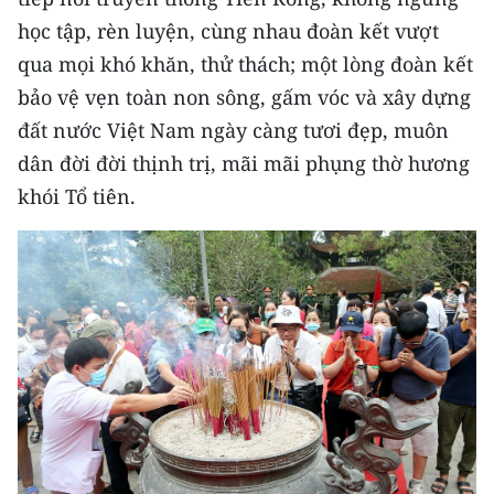
học tập, rèn luyện, cùng nhau đoàn kết vượt
CHUYÊN ĐỀ
qua mọi khó khăn, thử thách; một lòng đoàn kết
bảo vệ vẹn toàn non sông, gấm vóc và xây dựng
CÁC CHUYÊN TRANG
đất nước Việt Nam ngày càng tươi đẹp, muôn
dân đời đời thịnh trị, mãi mãi phụng thờ hương
VỀ BÁO NHÂN DÂN
khói Tổ tiên.
THỜI NAY
NHÂN DÂN CUỐI TUẦN
NHÂN DÂN HẰNG THÁNG
MUA BÁO
ĐỌC BÁO IN