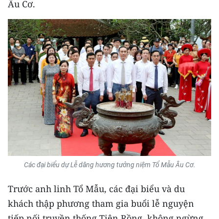
Âu Cơ.
TIN MỚI
TIN ĐỊA PHƯƠNG
Trung du và miền núi phía Bắc
Đồng bằng sông Hồng
Bắc Trung Bộ
Duyên hải Nam Trung Bộ và Tây
Nguyên
Đông Nam Bộ
Các đại biểu dự Lễ dâng hương tưởng niệm Tổ Mẫu Âu Cơ.
Đồng bằng sông Cửu Long
Trước anh linh Tổ Mẫu, các đại biểu và du
Chuyên trang Hà Nội
khách thập phương tham gia buổi lễ nguyện
tiếp nối truyền thống Tiên Rồng, không ngừng
Chuyên trang TP. Hồ Chí Minh