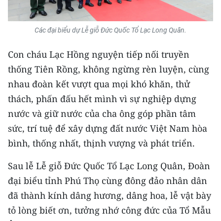
Media Pháp luật
Media Du lịch
Các đại biểu dự Lễ giỗ Đức Quốc Tổ Lạc Long Quân.
Media Thế giới
Con cháu Lạc Hồng nguyện tiếp nối truyền
thống Tiên Rồng, không ngừng rèn luyện, cùng
Media Thể thao
nhau đoàn kết vượt qua mọi khó khăn, thử
Media Giáo dục
thách, phấn đấu hết mình vì sự nghiệp dựng
Media Y tế
nước và giữ nước của cha ông góp phần tâm
sức, trí tuệ để xây dựng đất nước Việt Nam hòa
Media Khoa học - Công nghệ
bình, thống nhất, thịnh vượng và phát triển.
Media Môi trường
Sau lễ Lễ giỗ Đức Quốc Tổ Lạc Long Quân, Đoàn
Ảnh
đại biểu tỉnh Phú Thọ cùng đông đảo nhân dân
đã thành kính dâng hương, dâng hoa, lễ vật bày
Infographic
tỏ lòng biết ơn, tưởng nhớ công đức của Tổ Mẫu