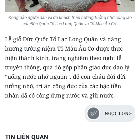
ENGLISH
Đông đảo người dân và du khách thắp hương tưởng nhớ công lao
中文
của Đức Quốc Tổ Lạc Long Quân và Tổ Mẫu Âu Cơ.
FRANÇAIS
Lễ giỗ Đức Quốc Tổ Lạc Long Quân và dâng
hương tưởng niệm Tổ Mẫu Âu Cơ được thực
РУССКИЙ
hiện thành kính, trang nghiêm theo nghi lễ
ESPAÑOL
truyền thống, qua đó góp phần giáo dục đạo lý
“uống nước nhớ nguồn”, để con cháu đời đời
한국어
tưởng nhớ, tri ân công đức của các bậc tiền
nhân đã có công dựng nước và giữ nước.
NGỌC LONG
TIN LIÊN QUAN