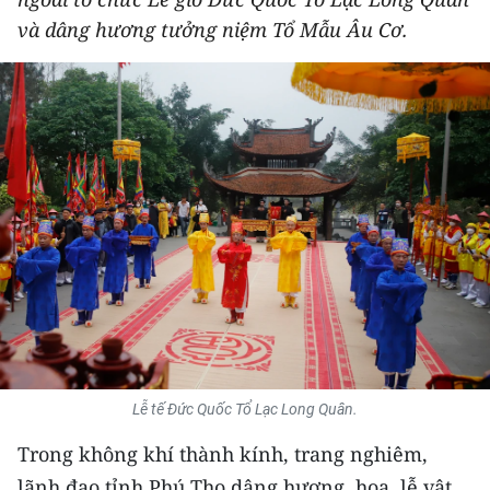
THỂ THAO
và dâng hương tưởng niệm Tổ Mẫu Âu Cơ.
GIÁO DỤC
Y TẾ
KHOA HỌC - CÔNG NGHỆ
MÔI TRƯỜNG
BẠN ĐỌC
KIỂM CHỨNG THÔNG TIN
TRI THỨC CHUYÊN SÂU
Lễ tế Đức Quốc Tổ Lạc Long Quân.
54 DÂN TỘC VIỆT NAM
Trong không khí thành kính, trang nghiêm,
lãnh đạo tỉnh Phú Thọ dâng hương, hoa, lễ vật