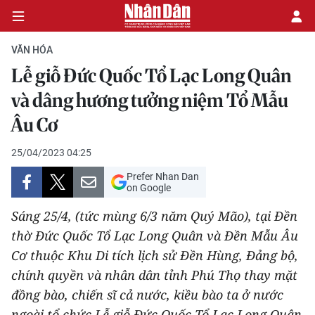
VĂN HÓA
Lễ giỗ Đức Quốc Tổ Lạc Long Quân
CHÍNH TRỊ
và dâng hương tưởng niệm Tổ Mẫu
Âu Cơ
KINH TẾ
25/04/2023 04:25
VĂN HÓA
Prefer Nhan Dan
on Google
XÃ HỘI
Sáng 25/4, (tức mùng 6/3 năm Quý Mão), tại Đền
PHÁP LUẬT
thờ Đức Quốc Tổ Lạc Long Quân và Đền Mẫu Âu
Cơ thuộc Khu Di tích lịch sử Đền Hùng, Đảng bộ,
DU LỊCH
chính quyền và nhân dân tỉnh Phú Thọ thay mặt
đồng bào, chiến sĩ cả nước, kiều bào ta ở nước
THẾ GIỚI
ngoài tổ chức Lễ giỗ Đức Quốc Tổ Lạc Long Quân