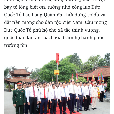
CHƯƠNG TRÌNH OCOP - MỖI XÃ
bày tỏ lòng biết ơn, tưởng nhớ công lao Đức
MỘT SẢN PHẨM
Quốc Tổ Lạc Long Quân đã khởi dựng cơ đồ và
đặt nền móng cho dân tộc Việt Nam. Cầu mong
RADIO
Đức Quốc Tổ phù hộ cho xã tắc thịnh vượng,
quốc thái dân an, bách gia trăm họ hạnh phúc
MEDIA CENTER
trường tồn.
E-Magazine
Video
Media Chính trị
Media Kinh tế
Media Văn hóa
Media Xã hội