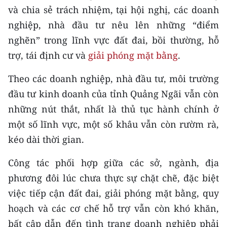
và chia sẻ trách nhiệm, tại hội nghị, các doanh
TIN MỚI
nghiệp, nhà đầu tư nêu lên những “điểm
TIN ĐỊA PHƯƠNG
nghẽn” trong lĩnh vực đất đai, bồi thường, hỗ
trợ, tái định cư và
giải phóng mặt bằng
.
Trung du và miền núi phía Bắc
Theo các doanh nghiệp, nhà đầu tư, môi trường
Đồng bằng sông Hồng
đầu tư kinh doanh của tỉnh Quảng Ngãi vẫn còn
Bắc Trung Bộ
những nút thắt, nhất là thủ tục hành chính ở
một số lĩnh vực, một số khâu vẫn còn rườm rà,
Duyên hải Nam Trung Bộ và Tây
Nguyên
kéo dài thời gian.
Đông Nam Bộ
Công tác phối hợp giữa các sở, ngành, địa
phương đôi lúc chưa thực sự chặt chẽ, đặc biệt
Đồng bằng sông Cửu Long
việc tiếp cận đất đai, giải phóng mặt bằng, quy
Chuyên trang Hà Nội
hoạch và các cơ chế hỗ trợ vẫn còn khó khăn,
bất cập dẫn đến tình trạng doanh nghiệp phải
Chuyên trang TP. Hồ Chí Minh