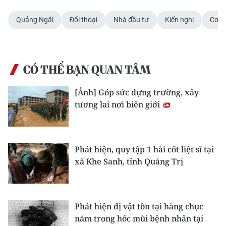
Quảng Ngãi
Đối thoại
Nhà đầu tư
Kiến nghị
Cơ c
CÓ THỂ BẠN QUAN TÂM
[Ảnh] Góp sức dựng trường, xây
tương lai nơi biên giới
Phát hiện, quy tập 1 hài cốt liệt sĩ tại
xã Khe Sanh, tỉnh Quảng Trị
Phát hiện dị vật tồn tại hàng chục
năm trong hốc mũi bệnh nhân tại