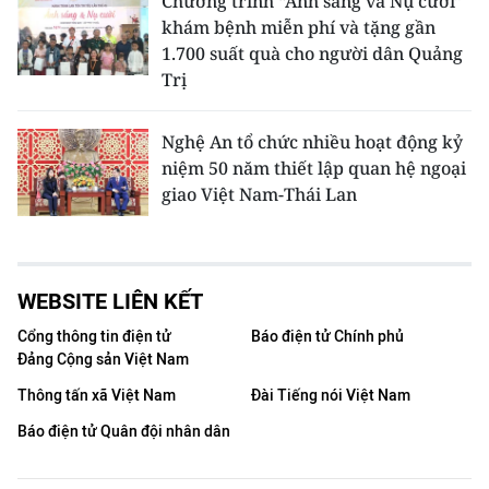
Chương trình “Ánh sáng và Nụ cười”
khám bệnh miễn phí và tặng gần
1.700 suất quà cho người dân Quảng
Trị
Nghệ An tổ chức nhiều hoạt động kỷ
niệm 50 năm thiết lập quan hệ ngoại
giao Việt Nam-Thái Lan
WEBSITE LIÊN KẾT
Cổng thông tin điện tử
Báo điện tử Chính phủ
Đảng Cộng sản Việt Nam
Thông tấn xã Việt Nam
Đài Tiếng nói Việt Nam
Báo điện tử Quân đội nhân dân