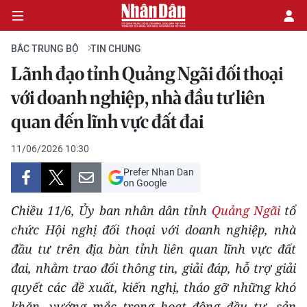
BẮC TRUNG BỘ
TIN CHUNG
Lãnh đạo tỉnh Quảng Ngãi đối thoại
CHÍNH TRỊ
với doanh nghiệp, nhà đầu tư liên
quan đến lĩnh vực đất đai
KINH TẾ
11/06/2026 10:30
VĂN HÓA
Prefer Nhan Dan
on Google
XÃ HỘI
Chiều 11/6, Ủy ban nhân dân tỉnh
Quảng Ngãi
tổ
PHÁP LUẬT
chức Hội nghị đối thoại với doanh nghiệp, nhà
đầu tư trên địa bàn tỉnh liên quan lĩnh vực đất
DU LỊCH
đai, nhằm trao đổi thông tin, giải đáp, hỗ trợ giải
quyết các đề xuất, kiến nghị, tháo gỡ những khó
THẾ GIỚI
khăn, vướng mắc trong hoạt động đầu tư, sản