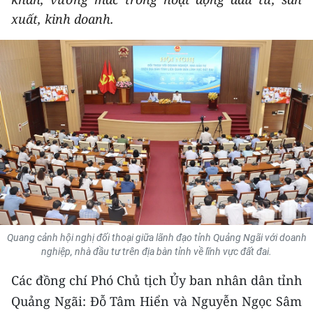
THỂ THAO
xuất, kinh doanh.
GIÁO DỤC
Y TẾ
KHOA HỌC - CÔNG NGHỆ
MÔI TRƯỜNG
BẠN ĐỌC
KIỂM CHỨNG THÔNG TIN
Quang cảnh hội nghị đối thoại giữa lãnh đạo tỉnh Quảng Ngãi với doanh
TRI THỨC CHUYÊN SÂU
nghiệp, nhà đầu tư trên địa bàn tỉnh về lĩnh vực đất đai.
Các đồng chí Phó Chủ tịch Ủy ban nhân dân tỉnh
54 DÂN TỘC VIỆT NAM
Quảng Ngãi: Đỗ Tâm Hiển và Nguyễn Ngọc Sâm