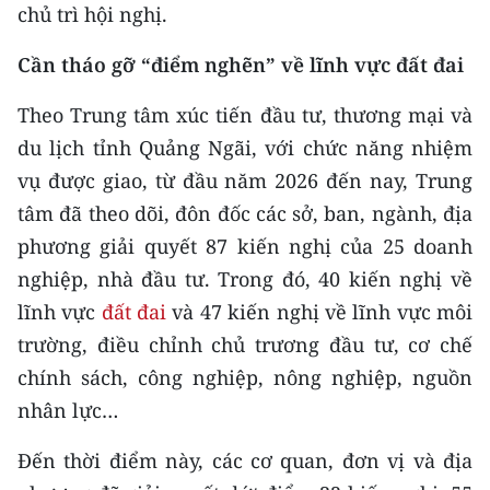
CHƯƠNG TRÌNH OCOP - MỖI XÃ
chủ trì hội nghị.
MỘT SẢN PHẨM
Cần tháo gỡ “điểm nghẽn” về lĩnh vực đất đai
RADIO
Theo Trung tâm xúc tiến đầu tư, thương mại và
du lịch tỉnh Quảng Ngãi, với chức năng nhiệm
MEDIA CENTER
vụ được giao, từ đầu năm 2026 đến nay, Trung
E-Magazine
tâm đã theo dõi, đôn đốc các sở, ban, ngành, địa
phương giải quyết 87 kiến nghị của 25 doanh
Video
nghiệp, nhà đầu tư. Trong đó, 40 kiến nghị về
Media Chính trị
lĩnh vực
đất đai
và 47 kiến nghị về lĩnh vực môi
trường, điều chỉnh chủ trương đầu tư, cơ chế
Media Kinh tế
chính sách, công nghiệp, nông nghiệp, nguồn
Media Văn hóa
nhân lực…
Media Xã hội
Đến thời điểm này, các cơ quan, đơn vị và địa