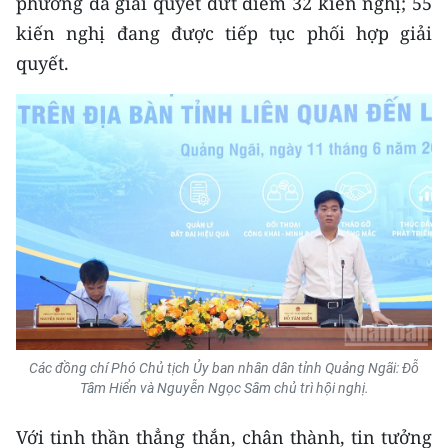
phương đã giải quyết dứt điểm 32 kiến nghị; 55
Media Pháp luật
kiến nghị đang được tiếp tục phối hợp giải
Media Du lịch
quyết.
Media Thế giới
Media Thể thao
Media Giáo dục
Media Y tế
Media Khoa học - Công nghệ
Media Môi trường
Ảnh
Các đồng chí Phó Chủ tịch Ủy ban nhân dân tỉnh Quảng Ngãi: Đỗ
Tâm Hiển và Nguyễn Ngọc Sâm chủ trì hội nghị.
Infographic
Với tinh thần thẳng thắn, chân thành, tin tưởng