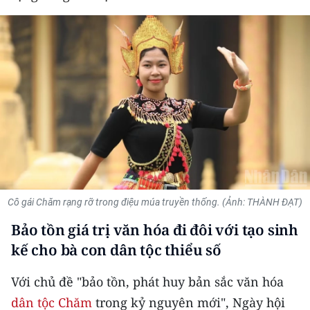
THỂ THAO
GIÁO DỤC
Y TẾ
KHOA HỌC - CÔNG NGHỆ
MÔI TRƯỜNG
BẠN ĐỌC
Cô gái Chăm rạng rỡ trong điệu múa truyền thống. (Ảnh: THÀNH ĐẠT)
KIỂM CHỨNG THÔNG TIN
Bảo tồn giá trị văn hóa đi đôi với tạo sinh
kế cho bà con dân tộc thiểu số
TRI THỨC CHUYÊN SÂU
Với chủ đề "bảo tồn, phát huy bản sắc văn hóa
54 DÂN TỘC VIỆT NAM
dân tộc Chăm
trong kỷ nguyên mới", Ngày hội