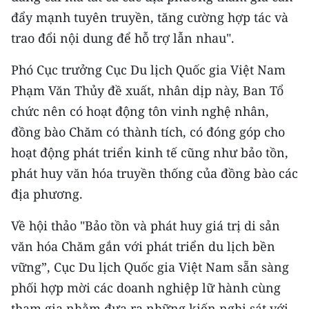
ENGLISH
đẩy mạnh tuyên truyền, tăng cường hợp tác và
trao đổi nội dung để hỗ trợ lẫn nhau".
中文
Phó Cục trưởng Cục Du lịch Quốc gia Việt Nam
FRANÇAIS
Phạm Văn Thủy đề xuất, nhân dịp này, Ban Tổ
РУССКИЙ
chức nên có hoạt động tôn vinh nghệ nhân,
đồng bào Chăm có thành tích, có đóng góp cho
ESPAÑOL
hoạt động phát triển kinh tế cũng như bảo tồn,
phát huy văn hóa truyền thống của đồng bào các
한국어
địa phương.
Về hội thảo "Bảo tồn và phát huy giá trị di sản
văn hóa Chăm gắn với phát triển du lịch bền
vững”, Cục Du lịch Quốc gia Việt Nam sẵn sàng
phối hợp mời các doanh nghiệp lữ hành cùng
tham gia nhằm đưa ra những kiến nghị sát với