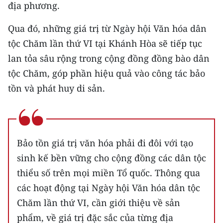
địa phương.
TIN MỚI
Qua đó, những giá trị từ Ngày hội Văn hóa dân
TIN ĐỊA PHƯƠNG
tộc Chăm lần thứ VI tại Khánh Hòa sẽ tiếp tục
Trung du và miền núi phía Bắc
lan tỏa sâu rộng trong cộng đồng đồng bào dân
tộc Chăm, góp phần hiệu quả vào công tác bảo
Đồng bằng sông Hồng
tồn và phát huy di sản.
Bắc Trung Bộ
Duyên hải Nam Trung Bộ và Tây
Nguyên
Bảo tồn giá trị văn hóa phải đi đôi với tạo
Đông Nam Bộ
sinh kế bền vững cho cộng đồng các dân tộc
thiểu số trên mọi miền Tổ quốc. Thông qua
Đồng bằng sông Cửu Long
các hoạt động tại Ngày hội Văn hóa dân tộc
Chuyên trang Hà Nội
Chăm lần thứ VI, cần giới thiệu về sản
phẩm, về giá trị đặc sắc của từng địa
Chuyên trang TP. Hồ Chí Minh