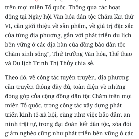
Media Pháp luật
trên mọi miền Tổ quốc. Thông qua các hoạt
Media Du lịch
động tại Ngày hội Văn hóa dân tộc Chăm lần thứ
VI, cần giới thiệu về sản phẩm, về giá trị đặc sắc
Media Thế giới
của từng địa phương, gắn với phát triển du lịch
Media Thể thao
bền vững ở các địa bàn của đồng bào dân tộc
Chăm sinh sống", Thứ trưởng Văn hóa, Thể thao
Media Giáo dục
và Du lịch Trịnh Thị Thủy chia sẻ.
Media Y tế
Theo đó, về công tác tuyên truyền, địa phương
Media Khoa học - Công nghệ
cần truyền thông đầy đủ, toàn diện về những
đóng góp của cộng đồng dân tộc Chăm trên mọi
Media Môi trường
miền Tổ quốc, trong công tác xây dựng phát
Ảnh
triển kinh tế-xã hội, cũng như việc bảo đảm an
ninh trật tự, trong đại đoàn kết dân tộc, xóa đói
Infographic
giảm nghèo cũng như phát triển bền vững ở các