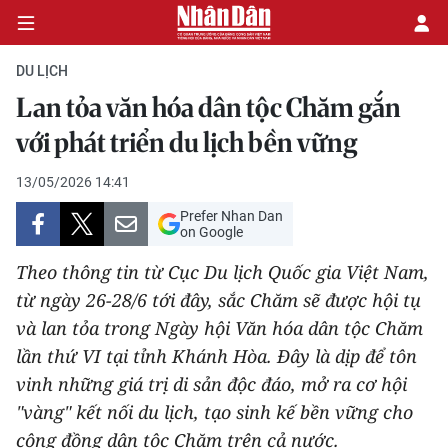
DU LỊCH
Lan tỏa văn hóa dân tộc Chăm gắn
CHÍNH TRỊ
với phát triển du lịch bền vững
KINH TẾ
13/05/2026 14:41
Prefer Nhan Dan
VĂN HÓA
on Google
Theo thông tin từ Cục Du lịch Quốc gia Việt Nam,
XÃ HỘI
từ ngày 26-28/6 tới đây, sắc Chăm sẽ được hội tụ
và lan tỏa trong Ngày hội Văn hóa dân tộc Chăm
PHÁP LUẬT
lần thứ VI tại tỉnh Khánh Hòa. Đây là dịp để tôn
DU LỊCH
vinh những giá trị di sản độc đáo, mở ra cơ hội
"vàng" kết nối du lịch, tạo sinh kế bền vững cho
THẾ GIỚI
cộng đồng dân tộc Chăm trên cả nước.​