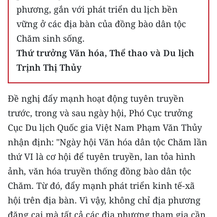
phương, gắn với phát triển du lịch bền
CHUYÊN ĐỀ
vững ở các địa bàn của đồng bào dân tộc
Chăm sinh sống.
CÁC CHUYÊN TRANG
Thứ trưởng Văn hóa, Thể thao và Du lịch
Trịnh Thị Thủy
VỀ BÁO NHÂN DÂN
Đề nghị đẩy mạnh hoạt động tuyên truyền
THỜI NAY
trước, trong và sau ngày hội, Phó Cục trưởng
NHÂN DÂN CUỐI TUẦN
Cục Du lịch Quốc gia Việt Nam Phạm Văn Thủy
nhận định: "Ngày hội Văn hóa dân tộc Chăm lần
NHÂN DÂN HẰNG THÁNG
thứ VI là cơ hội để tuyên truyền, lan tỏa hình
MUA BÁO
ảnh, văn hóa truyền thống đồng bào dân tộc
Chăm. Từ đó, đẩy mạnh phát triển kinh tế-xã
ĐỌC BÁO IN
hội trên địa bàn. Vì vậy, không chỉ địa phương
đăng cai mà tất cả các địa phương tham gia cần