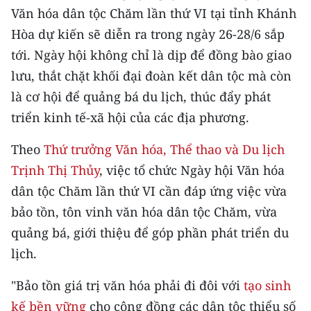
CHƯƠNG TRÌNH OCOP - MỖI XÃ
Văn hóa dân tộc Chăm lần thứ VI tại tỉnh Khánh
MỘT SẢN PHẨM
Hòa dự kiến sẽ diễn ra trong ngày 26-28/6 sắp
tới. Ngày hội không chỉ là dịp để đồng bào giao
RADIO
lưu, thắt chặt khối đại đoàn kết dân tộc mà còn
là cơ hội để quảng bá du lịch, thúc đẩy phát
MEDIA CENTER
triển kinh tế-xã hội của các địa phương.
E-Magazine
Theo
Thứ trưởng Văn hóa, Thể thao và Du lịch
Video
Trịnh Thị Thủy
, việc tổ chức Ngày hội Văn hóa
dân tộc Chăm lần thứ VI cần đáp ứng việc vừa
Media Chính trị
bảo tồn, tôn vinh văn hóa dân tộc Chăm, vừa
Media Kinh tế
quảng bá, giới thiệu để góp phần phát triển du
lịch.
Media Văn hóa
"Bảo tồn giá trị văn hóa phải đi đôi với
tạo sinh
Media Xã hội
kế bền vững
cho cộng đồng các dân tộc thiểu số