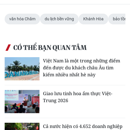
văn hóa Chăm
du lịch bền vững
Khánh Hòa
bảo tồn d
CÓ THỂ BẠN QUAN TÂM
Việt Nam là một trong những điểm
đến được du khách châu Âu tìm
kiếm nhiều nhất hè này
Giao lưu tinh hoa ẩm thực Việt-
Trung 2026
Cả nước hiện có 4.652 doanh nghiệp