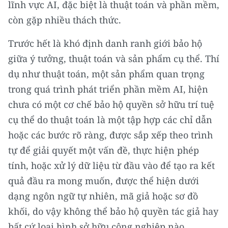
lĩnh vực AI, đặc biệt là thuật toán và phần mềm,
ENGLISH
còn gặp nhiều thách thức.
中文
Trước hết là khó định danh ranh giới bảo hộ
FRANÇAIS
giữa ý tưởng, thuật toán và sản phẩm cụ thể. Thí
dụ như thuật toán, một sản phẩm quan trọng
РУССКИЙ
trong quá trình phát triển phần mềm AI, hiện
chưa có một cơ chế bảo hộ quyền sở hữu trí tuệ
ESPAÑOL
cụ thể do thuật toán là một tập hợp các chỉ dẫn
한국어
hoặc các bước rõ ràng, được sắp xếp theo trình
tự để giải quyết một vấn đề, thực hiện phép
tính, hoặc xử lý dữ liệu từ đầu vào để tạo ra kết
quả đầu ra mong muốn, được thể hiện dưới
dạng ngôn ngữ tự nhiên, mã giả hoặc sơ đồ
khối, do vậy không thể bảo hộ quyền tác giả hay
bất cứ loại hình sở hữu công nghiệp nào.