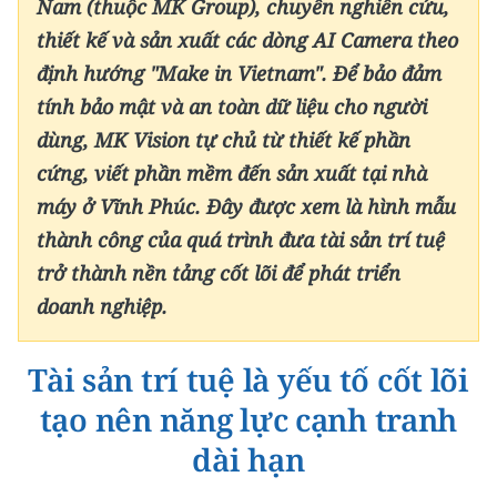
Nam (thuộc MK Group), chuyên nghiên cứu,
CHƯƠNG TRÌNH OCOP - MỖI XÃ
MỘT SẢN PHẨM
thiết kế và sản xuất các dòng AI Camera theo
định hướng "Make in Vietnam". Để bảo đảm
tính bảo mật và an toàn dữ liệu cho người
RADIO
dùng, MK Vision tự chủ từ thiết kế phần
MEDIA CENTER
cứng, viết phần mềm đến sản xuất tại nhà
máy ở Vĩnh Phúc. Đây được xem là hình mẫu
E-Magazine
thành công của quá trình đưa tài sản trí tuệ
Video
trở thành nền tảng cốt lõi để phát triển
doanh nghiệp.
Media Chính trị
Media Kinh tế
Tài sản trí tuệ là yếu tố cốt lõi
Media Văn hóa
tạo nên năng lực cạnh tranh
dài hạn
Media Xã hội