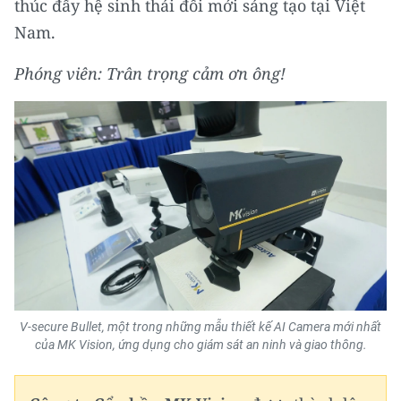
thúc đẩy hệ sinh thái đổi mới sáng tạo tại Việt
Nam.
Phóng viên: Trân trọng cảm ơn ông!
V-secure Bullet, một trong những mẫu thiết kế AI Camera mới nhất
của MK Vision, ứng dụng cho giám sát an ninh và giao thông.