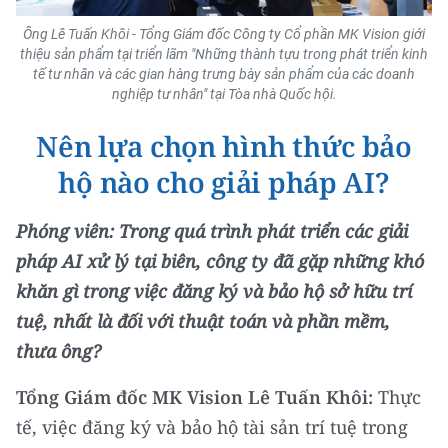
Ông Lê Tuấn Khôi - Tổng Giám đốc Công ty Cổ phần MK Vision giới
CHUYÊN ĐỀ
thiệu sản phẩm tại triển lãm "Những thành tựu trong phát triển kinh
tế tư nhân và các gian hàng trưng bày sản phẩm của các doanh
CÁC CHUYÊN TRANG
nghiệp tư nhân" tại Tòa nhà Quốc hội.
Nên lựa chọn hình thức bảo
VỀ BÁO NHÂN DÂN
hộ nào cho giải pháp AI?
THỜI NAY
Phóng viên: Trong quá trình phát triển các giải
NHÂN DÂN CUỐI TUẦN
pháp AI xử lý tại biên, công ty đã gặp những khó
khăn gì trong việc đăng ký và bảo hộ sở hữu trí
NHÂN DÂN HẰNG THÁNG
tuệ, nhất là đối với thuật toán và phần mềm,
MUA BÁO
thưa ông?
ĐỌC BÁO IN
Tổng Giám đốc MK Vision Lê Tuấn Khôi:
Thực
tế, việc đăng ký và bảo hộ tài sản trí tuệ trong