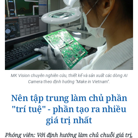
MK Vision chuyên nghiên cứu, thiết kế và sản xuất các dòng AI
Camera theo định hướng "Make in Vietnam".
Nên tập trung làm chủ phần
"trí tuệ" - phần tạo ra nhiều
giá trị nhất
Phóng viên: Với định hướng làm chủ chuỗi giá trị,