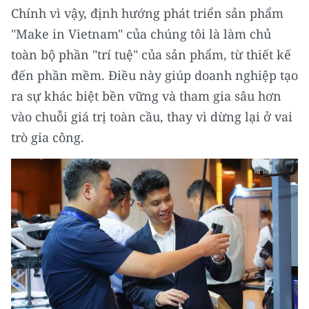
Chính vì vậy, định hướng phát triển sản phẩm
TIN MỚI
"Make in Vietnam" của chúng tôi là làm chủ
TIN ĐỊA PHƯƠNG
toàn bộ phần "trí tuệ" của sản phẩm, từ thiết kế
đến phần mềm. Điều này giúp doanh nghiệp tạo
Trung du và miền núi phía Bắc
ra sự khác biệt bền vững và tham gia sâu hơn
Đồng bằng sông Hồng
vào chuỗi giá trị toàn cầu, thay vì dừng lại ở vai
trò gia công.
Bắc Trung Bộ
Duyên hải Nam Trung Bộ và Tây
Nguyên
Đông Nam Bộ
Đồng bằng sông Cửu Long
Chuyên trang Hà Nội
Chuyên trang TP. Hồ Chí Minh