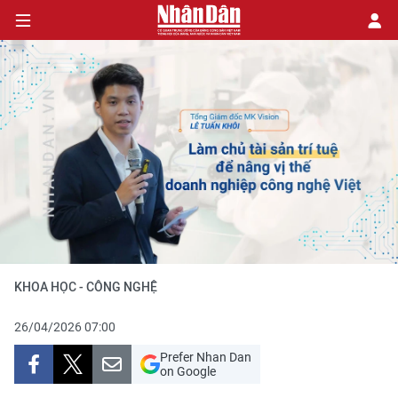
CHÍNH TRỊ
KINH TẾ
VĂN HÓA
XÃ HỘI
KHOA HỌC - CÔNG NGHỆ
PHÁP LUẬT
26/04/2026 07:00
DU LỊCH
Prefer Nhan Dan
on Google
THẾ GIỚI