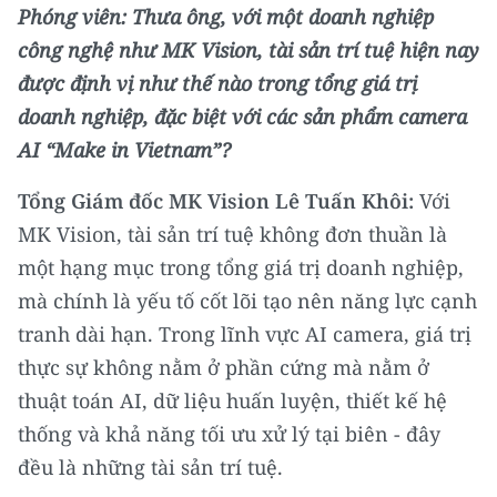
Media Pháp luật
​Phóng viên: Thưa ông, với một doanh nghiệp
công nghệ như MK Vision, tài sản trí tuệ hiện nay
Media Du lịch
được định vị như thế nào trong tổng giá trị
Media Thế giới
doanh nghiệp, đặc biệt với các sản phẩm camera
AI “Make in Vietnam”?
Media Thể thao
Tổng Giám đốc MK Vision Lê Tuấn Khôi:
Với
Media Giáo dục
MK Vision, tài sản trí tuệ không đơn thuần là
Media Y tế
một hạng mục trong tổng giá trị doanh nghiệp,
mà chính là yếu tố cốt lõi tạo nên năng lực cạnh
Media Khoa học - Công nghệ
tranh dài hạn. Trong lĩnh vực AI camera, giá trị
Media Môi trường
thực sự không nằm ở phần cứng mà nằm ở
Ảnh
thuật toán AI, dữ liệu huấn luyện, thiết kế hệ
thống và khả năng tối ưu xử lý tại biên - đây
Infographic
đều là những tài sản trí tuệ.