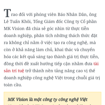
THỂ THAO
T
rao đổi với phóng viên Báo Nhân Dân, ông
GIÁO DỤC
Lê Tuấn Khôi, Tổng Giám đốc Công ty Cổ phần
MK Vision đã chia sẻ góc nhìn từ thực tiễn
Y TẾ
doanh nghiệp, phân tích những thách thức đặt
KHOA HỌC - CÔNG NGHỆ
ra không chỉ nằm ở việc tạo ra công nghệ, mà
còn ở khả năng làm chủ, khai thác và chuyển
MÔI TRƯỜNG
hóa các kết quả sáng tạo thành giá trị thực tiễn,
BẠN ĐỌC
đồng thời đề xuất hướng tiếp cận nhằm đưa
tài
sản trí tuệ
trở thành nền tảng nâng cao vị thế
KIỂM CHỨNG THÔNG TIN
doanh nghiệp công nghệ Việt trong chuỗi giá trị
toàn cầu.
TRI THỨC CHUYÊN SÂU
54 DÂN TỘC VIỆT NAM
MK Vision là một công ty công nghệ Việt