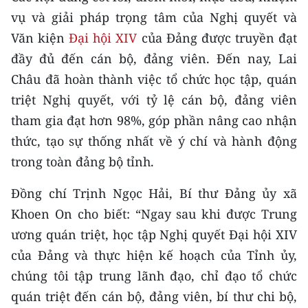
Media Pháp luật
vụ và giải pháp trọng tâm của Nghị quyết và
Media Du lịch
Văn kiện
Đại hội XIV
của Đảng được truyền đạt
đầy đủ đến cán bộ, đảng viên. Đến nay, Lai
Media Thế giới
Châu đã hoàn thành việc tổ chức học tập, quán
Media Thể thao
triệt Nghị quyết, với tỷ lệ cán bộ, đảng viên
tham gia đạt hơn 98%, góp phần nâng cao nhận
Media Giáo dục
thức, tạo sự thống nhất về ý chí và hành động
Media Y tế
trong toàn đảng bộ tỉnh.
Media Khoa học - Công nghệ
Đồng chí Trịnh Ngọc Hải, Bí thư Đảng ủy xã
Khoen On cho biết: “Ngay sau khi được Trung
Media Môi trường
ương quán triệt, học tập Nghị quyết Đại hội XIV
Ảnh
của Đảng và thực hiện kế hoạch của Tỉnh ủy,
chúng tôi tập trung lãnh đạo, chỉ đạo tổ chức
Infographic
quán triệt đến cán bộ, đảng viên, bí thư chi bộ,