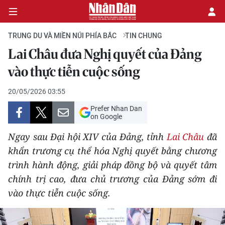
TRUNG DU VÀ MIỀN NÚI PHÍA BẮC
TIN CHUNG
Lai Châu đưa Nghị quyết của Đảng
CHÍNH TRỊ
vào thực tiễn cuộc sống
KINH TẾ
20/05/2026 03:55
Prefer Nhan Dan
VĂN HÓA
on Google
Ngay sau Đại hội XIV của Đảng, tỉnh
Lai Châu
đã
XÃ HỘI
khẩn trương cụ thể hóa Nghị quyết bằng chương
trình hành động, giải pháp đồng bộ và quyết tâm
PHÁP LUẬT
chính trị cao, đưa chủ trương của Đảng sớm đi
DU LỊCH
vào thực tiễn cuộc sống.
THẾ GIỚI