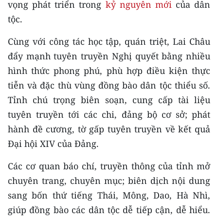
vọng phát triển trong
kỷ nguyên mới
của dân
ENGLISH
tộc.
中文
Cùng với công tác học tập, quán triệt, Lai Châu
FRANÇAIS
đẩy mạnh tuyên truyền Nghị quyết bằng nhiều
hình thức phong phú, phù hợp điều kiện thực
РУССКИЙ
tiễn và đặc thù vùng đồng bào dân tộc thiểu số.
Tỉnh chú trọng biên soạn, cung cấp tài liệu
ESPAÑOL
tuyên truyền tới các chi, đảng bộ cơ sở; phát
한국어
hành đề cương, tờ gấp tuyên truyền về kết quả
Đại hội XIV của Đảng.
Các cơ quan báo chí, truyền thông của tỉnh mở
chuyên trang, chuyên mục; biên dịch nội dung
sang bốn thứ tiếng Thái, Mông, Dao, Hà Nhì,
giúp đồng bào các dân tộc dễ tiếp cận, dễ hiểu.