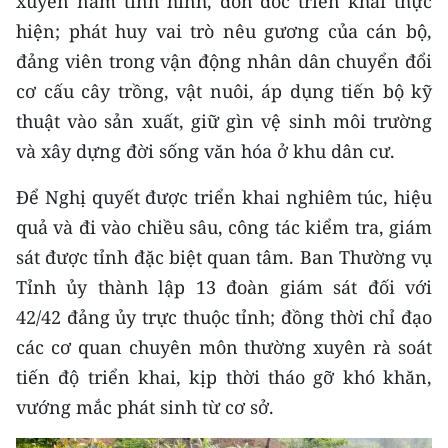
xuyên nắm tình hình, đôn đốc triển khai thực
hiện; phát huy vai trò nêu gương của cán bộ,
đảng viên trong vận động nhân dân chuyển đổi
cơ cấu cây trồng, vật nuôi, áp dụng tiến bộ kỹ
thuật vào sản xuất, giữ gìn vệ sinh môi trường
và xây dựng đời sống văn hóa ở khu dân cư.
Để Nghị quyết được triển khai nghiêm túc, hiệu
quả và đi vào chiều sâu, công tác kiểm tra, giám
sát được tỉnh đặc biệt quan tâm. Ban Thường vụ
Tỉnh ủy thành lập 13 đoàn giám sát đối với
42/42 đảng ủy trực thuộc tỉnh; đồng thời chỉ đạo
các cơ quan chuyên môn thường xuyên rà soát
tiến độ triển khai, kịp thời tháo gỡ khó khăn,
vướng mắc phát sinh từ cơ sở.