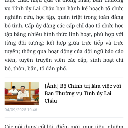
CHƯƠNG TRÌNH OCOP - MỖI XÃ
vụ Tỉnh ủy Lai Châu ban hành kế hoạch tổ chức
MỘT SẢN PHẨM
nghiên cứu, học tập, quán triệt trong toàn đảng
bộ tỉnh. Cấp ủy đảng các cấp chỉ đạo tổ chức học
RADIO
tập bằng nhiều hình thức linh hoạt, phù hợp với
MEDIA CENTER
từng đối tượng; kết hợp giữa trực tiếp và trực
tuyến; thông qua hoạt động của đội ngũ báo cáo
E-Magazine
viên, tuyên truyền viên các cấp, sinh hoạt chi
Video
bộ, thôn, bản, tổ dân phố.
Media Chính trị
[Ảnh] Bộ Chính trị làm việc với
Media Kinh tế
Ban Thường vụ Tỉnh ủy Lai
Châu
Media Văn hóa
04/09/2025 10:46
Media Xã hội
Các nội dung cốt lõi, điểm mới, mục tiêu, nhiệm