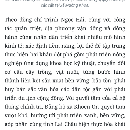
các cấp tại xã Mường Khoa.
CHUYÊN ĐỀ
Theo đồng chí Trịnh Ngọc Hải, cùng với công
CÁC CHUYÊN TRANG
tác quán triệt, địa phương vận động và đồng
hành cùng nhân dân triển khai nhiều mô hình
VỀ BÁO NHÂN DÂN
kinh tế; xác định tiềm năng, lợi thế để tập trung
thực hiện hai khâu đột phá gồm phát triển nông
THỜI NAY
nghiệp ứng dụng khoa học kỹ thuật, chuyển đổi
cơ cấu cây trồng, vật nuôi, từng bước hình
NHÂN DÂN CUỐI TUẦN
thành liên kết sản xuất bền vững; bảo tồn, phát
NHÂN DÂN HẰNG THÁNG
huy bản sắc văn hóa các dân tộc gắn với phát
triển du lịch cộng đồng. Với quyết tâm của cả hệ
MUA BÁO
thống chính trị, Đảng bộ xã Khoen On quyết tâm
ĐỌC BÁO IN
vượt khó, hướng tới phát triển xanh, bền vững,
góp phần cùng tỉnh Lai Châu hiện thực hóa khát