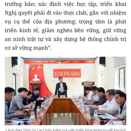
trưởng bản; xác định việc học tập, triển khai
TIN MỚI
Nghị quyết phải đi vào thực chất, gắn với nhiệm
TIN ĐỊA PHƯƠNG
vụ cụ thể của địa phương; trọng tâm là phát
triển kinh tế, giảm nghèo bền vững, giữ vững
Trung du và miền núi phía Bắc
an ninh trật tự và xây dựng hệ thống chính trị
Đồng bằng sông Hồng
cơ sở vững mạnh”.
Bắc Trung Bộ
Duyên hải Nam Trung Bộ và Tây
Nguyên
Đông Nam Bộ
Đồng bằng sông Cửu Long
Chuyên trang Hà Nội
Chuyên trang TP. Hồ Chí Minh
Lãnh đạo Tỉnh ủy Lai Châu kiểm tra việc triển khai Nghị quyết Đại hội