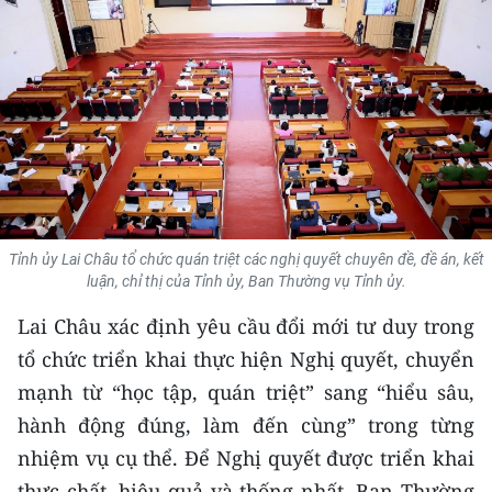
THỂ THAO
GIÁO DỤC
Y TẾ
KHOA HỌC - CÔNG NGHỆ
MÔI TRƯỜNG
Tỉnh ủy Lai Châu tổ chức quán triệt các nghị quyết chuyên đề, đề án, kết
luận, chỉ thị của Tỉnh ủy, Ban Thường vụ Tỉnh ủy.
BẠN ĐỌC
Lai Châu xác định yêu cầu đổi mới tư duy trong
KIỂM CHỨNG THÔNG TIN
tổ chức triển khai thực hiện Nghị quyết, chuyển
mạnh từ “học tập, quán triệt” sang “hiểu sâu,
TRI THỨC CHUYÊN SÂU
hành động đúng, làm đến cùng” trong từng
54 DÂN TỘC VIỆT NAM
nhiệm vụ cụ thể. Để Nghị quyết được triển khai
thực chất, hiệu quả và thống nhất, Ban Thường