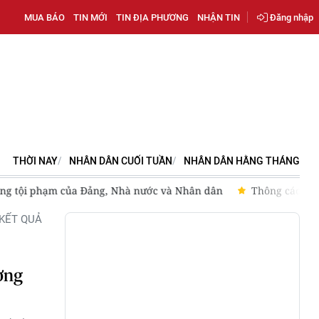
MUA BÁO
TIN MỚI
TIN ĐỊA PHƯƠNG
NHẬN TIN
Đăng nhập
THỜI NAY
NHÂN DÂN CUỐI TUẦN
NHÂN DÂN HẰNG THÁNG
 của Đảng, Nhà nước và Nhân dân
Thông cáo báo chí số 6 Kỳ h
KẾT QUẢ
ờng