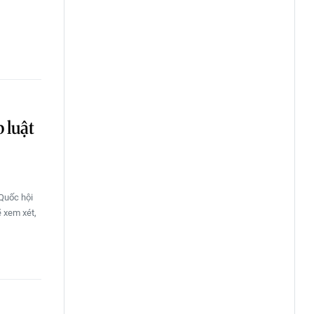
 luật
 Quốc hội
ẽ xem xét,