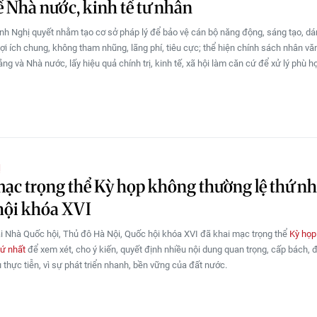
ế Nhà nước, kinh tế tư nhân
nh Nghị quyết nhằm tạo cơ sở pháp lý để bảo vệ cán bộ năng động, sáng tạo, dá
lợi ích chung, không tham nhũng, lãng phí, tiêu cực; thể hiện chính sách nhân vă
g và Nhà nước, lấy hiệu quả chính trị, kinh tế, xã hội làm căn cứ để xử lý phù h
Ị
ạc trọng thể Kỳ họp không thường lệ thứ nh
hội khóa XVI
ại Nhà Quốc hội, Thủ đô Hà Nội, Quốc hội khóa XVI đã khai mạc trọng thể
Kỳ họp
hứ nhất
để xem xét, cho ý kiến, quyết định nhiều nội dung quan trọng, cấp bách, 
 thực tiễn, vì sự phát triển nhanh, bền vững của đất nước.