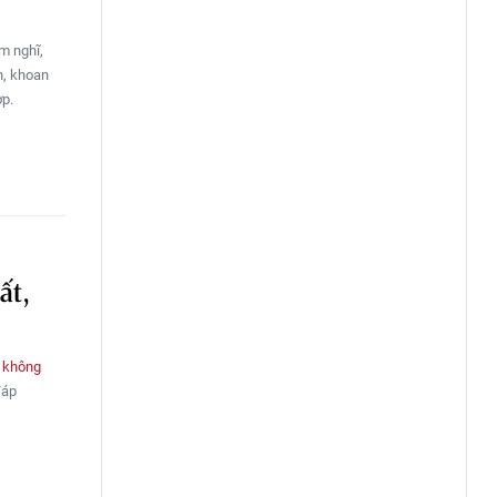
m nghĩ,
n, khoan
ợp.
ất,
 không
đáp