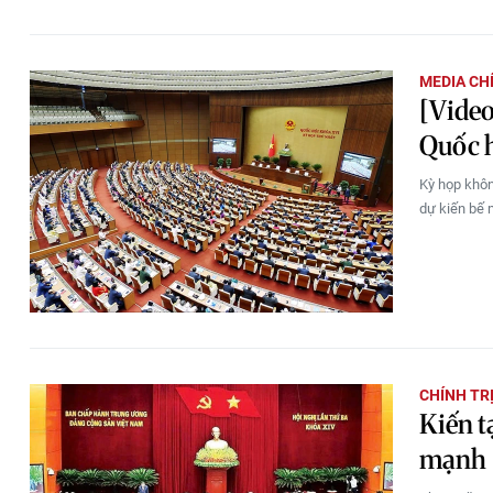
MEDIA CH
[Video
Quốc 
Kỳ họp khôn
dự kiến bế 
CHÍNH TR
Kiến t
mạnh