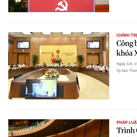
CHÍNH TR
Công b
khóa 
Ngày 3/8, V
Ủy ban Thườ
PHÁP LUẬ
Trình 