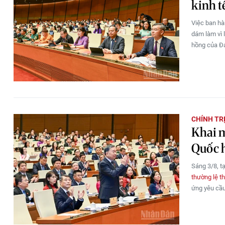
kinh t
Việc ban hà
dám làm vì 
hồng của Đản
CHÍNH TR
Khai m
Quốc 
Sáng 3/8, t
thường lệ t
ứng yêu cầu