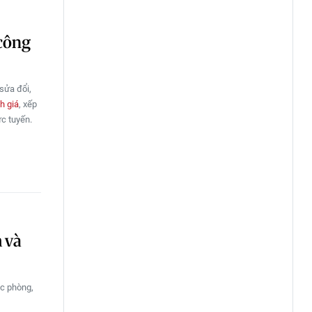
 công
sửa đổi,
h giá
, xếp
ực tuyến.
 và
ác phòng,