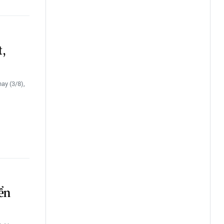
t,
ay (3/8),
iển