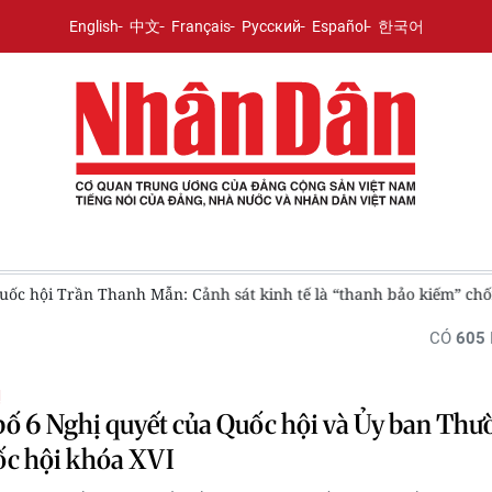
English
中文
Français
Русский
Español
한국어
n Thanh Mẫn: Cảnh sát kinh tế là “thanh bảo kiếm” chống tội phạm
CÓ
605
Ị
ố 6 Nghị quyết của Quốc hội và Ủy ban Thư
ốc hội khóa XVI