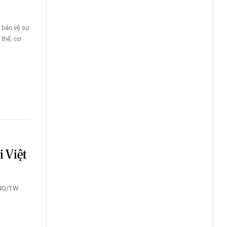
 bảo vệ sự
 thế, cơ
i Việt
-NQ/TW