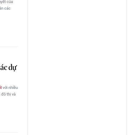
uyết của
văn các
các dự
ất
với nhiều
 đô thị và