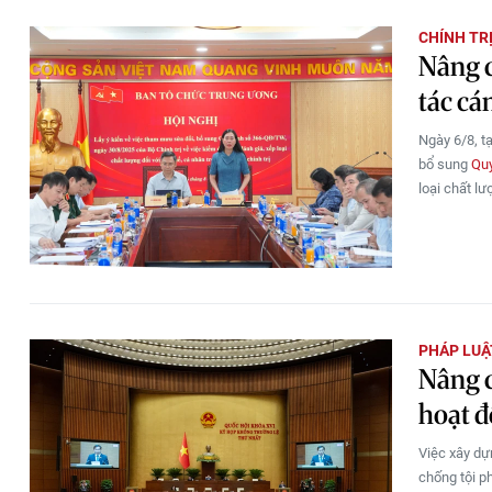
CHÍNH TR
Nâng c
tác cá
Ngày 6/8, t
bổ sung
Qu
loại chất lư
PHÁP LUẬ
Nâng c
hoạt đ
Việc xây dự
chống tội p