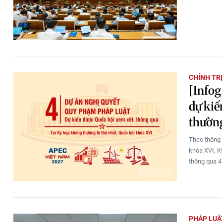
CHÍNH TR
[Infog
dự kiế
thường
Theo thông 
khóa XVI, K
thông qua 4
PHÁP LUẬ