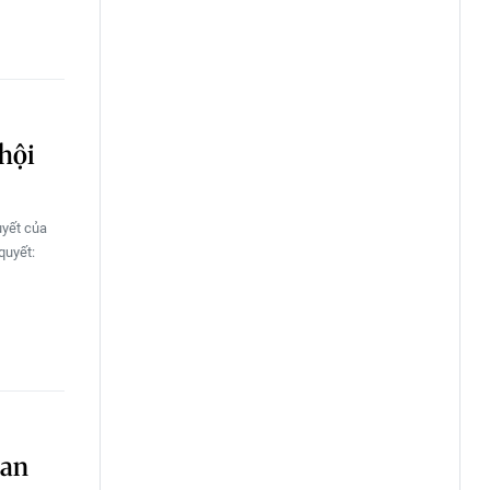
hội
uyết của
quyết:
uan