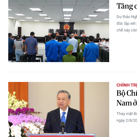
Tăng c
Dự thảo Ngh
độc lập xét
chế này còn
CHÍNH TR
Bộ Chí
Nam ở
Thay mặt Bộ
ngày 2/8/20