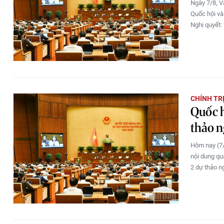
Ngày 7/8, V
Quốc hội và
Nghị quyết:
CHÍNH TR
Quốc h
thảo n
Hôm nay (7/
nội dung qua
2 dự thảo n