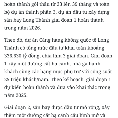
Media Pháp luật
hoàn thành gói thầu từ 33 lên 39 tháng và toàn
bộ dự án thành phần 3, dự án đầu tư xây dựng
Media Du lịch
sân bay Long Thành giai đoạn 1 hoàn thành
Media Thế giới
trong năm 2026.
Media Thể thao
Theo đó, dự án Cảng hàng không quốc tế Long
Thành có tổng mức đầu tư khái toán khoảng
Media Giáo dục
336.630 tỷ đồng, chia làm 3 giai đoạn. Giai đoạn
Media Y tế
1 xây một đường cất-hạ cánh, nhà ga hành
khách cùng các hạng mục phụ trợ với công suất
Media Khoa học - Công nghệ
25 triệu khách/năm. Theo kế hoạch, giai đoạn 1
Media Môi trường
dự kiến hoàn thành và đưa vào khai thác trong
năm 2025.
Ảnh
Infographic
Giai đoạn 2, sân bay được đầu tư mở rộng, xây
thêm một đường cất hạ cánh cấu hình mở và