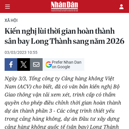
XÃ HỘI
Kiến nghị lùi thời gian hoàn thành
CHÍNH TRỊ
sân bay Long Thành sang năm 2026
KINH TẾ
03/03/2023 10:55
Prefer Nhan Dan
VĂN HÓA
on Google
Ngày 3/3, Tổng công ty Cảng hàng không Việt
XÃ HỘI
Nam (ACV) cho biết, đã có văn bản kiến nghị Bộ
Giao thông vận tải xem xét, trình cấp có thẩm
PHÁP LUẬT
quyền cho phép điều chỉnh thời gian hoàn thành
DU LỊCH
dự án thành phần 3 - Các công trình thiết yếu
trong cảng hàng không, dự án Đầu tư xây dựng
THẾ GIỚI
cảng hàng không quốc tế (sân bay) Long Thành