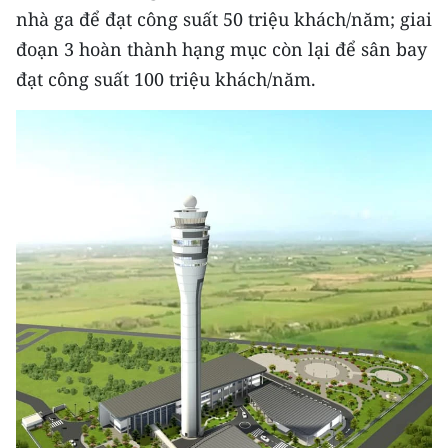
nhà ga để đạt công suất 50 triệu khách/năm; giai
TIN MỚI
đoạn 3 hoàn thành hạng mục còn lại để sân bay
TIN ĐỊA PHƯƠNG
đạt công suất 100 triệu khách/năm.
Trung du và miền núi phía Bắc
Đồng bằng sông Hồng
Bắc Trung Bộ
Duyên hải Nam Trung Bộ và Tây
Nguyên
Đông Nam Bộ
Đồng bằng sông Cửu Long
Chuyên trang Hà Nội
Chuyên trang TP. Hồ Chí Minh