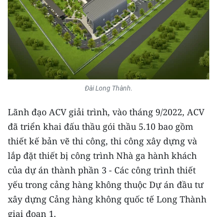
CHUYÊN ĐỀ
CÁC CHUYÊN TRANG
VỀ BÁO NHÂN DÂN
Đài Long Thành.
THỜI NAY
Lãnh đạo ACV giải trình, vào tháng 9/2022, ACV
NHÂN DÂN CUỐI TUẦN
đã triển khai đấu thầu gói thầu 5.10 bao gồm
thiết kế bản vẽ thi công, thi công xây dựng và
NHÂN DÂN HẰNG THÁNG
lắp đặt thiết bị công trình Nhà ga hành khách
MUA BÁO
của dự án thành phần 3 - Các công trình thiết
yếu trong cảng hàng không thuộc Dự án đầu tư
ĐỌC BÁO IN
xây dựng Cảng hàng không quốc tế Long Thành
giai đoạn 1.