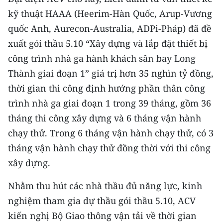
CHƯƠNG TRÌNH OCOP - MỖI XÃ
kỹ thuật HAAA (Heerim-Hàn Quốc, Arup-Vương
MỘT SẢN PHẨM
quốc Anh, Aurecon-Australia, ADPi-Pháp) đã đề
xuất gói thầu 5.10 “Xây dựng và lắp đặt thiết bị
RADIO
công trình nhà ga hành khách sân bay Long
MEDIA CENTER
Thành giai đoạn 1” giá trị hơn 35 nghìn tỷ đồng,
thời gian thi công định hướng phần thân công
E-Magazine
trình nhà ga giai đoạn 1 trong 39 tháng, gồm 36
tháng thi công xây dựng và 6 tháng vận hành
Video
chạy thử. Trong 6 tháng vận hành chạy thử, có 3
Media Chính trị
tháng vận hành chạy thử đồng thời với thi công
Media Kinh tế
xây dựng.
Media Văn hóa
Nhằm thu hút các nhà thầu đủ năng lực, kinh
nghiệm tham gia dự thầu gói thầu 5.10, ACV
Media Xã hội
kiến nghị Bộ Giao thông vận tải về thời gian