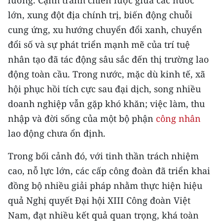
lường. Cạnh tranh chiến lược giữa các nước
Media Pháp luật
lớn, xung đột địa chính trị, biến động chuỗi
Media Du lịch
cung ứng, xu hướng chuyển đổi xanh, chuyển
đổi số và sự phát triển mạnh mẽ của trí tuệ
Media Thế giới
nhân tạo đã tác động sâu sắc đến thị trường lao
Media Thể thao
động toàn cầu. Trong nước, mặc dù kinh tế, xã
hội phục hồi tích cực sau đại dịch, song nhiều
Media Giáo dục
doanh nghiệp vẫn gặp khó khăn; việc làm, thu
Media Y tế
nhập và đời sống của một bộ phận
công nhân
lao động chưa ổn định.
Media Khoa học - Công nghệ
Trong bối cảnh đó, với tinh thần trách nhiệm
Media Môi trường
cao, nỗ lực lớn, các cấp công đoàn đã triển khai
Ảnh
đồng bộ nhiều giải pháp nhằm thực hiện hiệu
Infographic
quả Nghị quyết Đại hội XIII Công đoàn Việt
Nam, đạt nhiều kết quả quan trọng, khá toàn