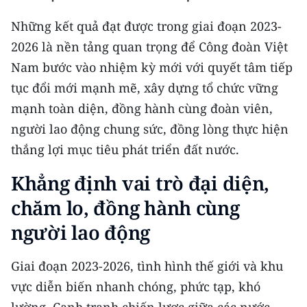
CHƯƠNG TRÌNH OCOP - MỖI XÃ
MỘT SẢN PHẨM
Những kết quả đạt được trong giai đoạn 2023-
2026 là nền tảng quan trọng để Công đoàn Việt
Nam bước vào nhiệm kỳ mới với quyết tâm tiếp
RADIO
tục đổi mới mạnh mẽ, xây dựng tổ chức vững
MEDIA CENTER
mạnh toàn diện, đồng hành cùng đoàn viên,
người lao động chung sức, đồng lòng thực hiện
E-Magazine
thắng lợi mục tiêu phát triển đất nước.
Video
Khẳng định vai trò đại diện,
Media Chính trị
chăm lo, đồng hành cùng
Media Kinh tế
người lao động
Media Văn hóa
Giai đoạn 2023-2026, tình hình thế giới và khu
Media Xã hội
vực diễn biến nhanh chóng, phức tạp, khó