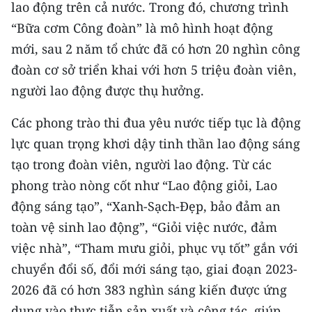
lao động trên cả nước. Trong đó, chương trình
ENGLISH
“Bữa cơm Công đoàn” là mô hình hoạt động
中文
mới, sau 2 năm tổ chức đã có hơn 20 nghìn công
đoàn cơ sở triển khai với hơn 5 triệu đoàn viên,
FRANÇAIS
người lao động được thụ hưởng.
РУССКИЙ
Các phong trào thi đua yêu nước tiếp tục là động
ESPAÑOL
lực quan trọng khơi dậy tinh thần lao động sáng
tạo trong đoàn viên, người lao động. Từ các
한국어
phong trào nòng cốt như “Lao động giỏi, Lao
động sáng tạo”, “Xanh-Sạch-Đẹp, bảo đảm an
toàn vệ sinh lao động”, “Giỏi việc nước, đảm
việc nhà”, “Tham mưu giỏi, phục vụ tốt” gắn với
chuyển đổi số, đổi mới sáng tạo, giai đoạn 2023-
2026 đã có hơn 383 nghìn sáng kiến được ứng
dụng vào thực tiễn sản xuất và công tác, giúp