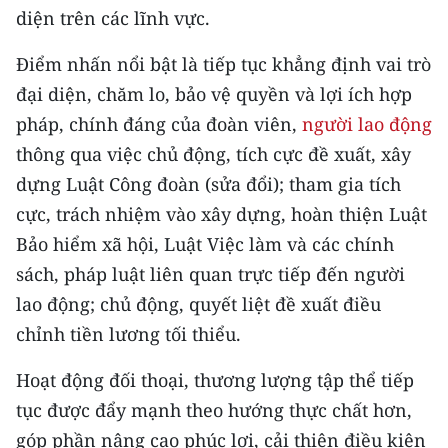
diện trên các lĩnh vực.
TIN MỚI
Điểm nhấn nổi bật là tiếp tục khẳng định vai trò
TIN ĐỊA PHƯƠNG
đại diện, chăm lo, bảo vệ quyền và lợi ích hợp
Trung du và miền núi phía Bắc
pháp, chính đáng của đoàn viên,
người lao động
thông qua việc chủ động, tích cực đề xuất, xây
Đồng bằng sông Hồng
dựng Luật Công đoàn (sửa đổi); tham gia tích
Bắc Trung Bộ
cực, trách nhiệm vào xây dựng, hoàn thiện Luật
Bảo hiểm xã hội, Luật Việc làm và các chính
Duyên hải Nam Trung Bộ và Tây
Nguyên
sách, pháp luật liên quan trực tiếp đến người
lao động; chủ động, quyết liệt đề xuất điều
Đông Nam Bộ
chỉnh tiền lương tối thiểu.
Đồng bằng sông Cửu Long
Hoạt động đối thoại, thương lượng tập thể tiếp
Chuyên trang Hà Nội
tục được đẩy mạnh theo hướng thực chất hơn,
góp phần nâng cao phúc lợi, cải thiện điều kiện
Chuyên trang TP. Hồ Chí Minh