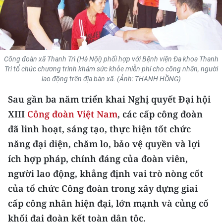
THỂ THAO
GIÁO DỤC
Y TẾ
Công đoàn xã Thanh Trì (Hà Nội) phối hợp với Bệnh viện Đa khoa Thanh
Trì tổ chức chương trình khám sức khỏe miễn phí cho công nhân, người
lao động trên địa bàn xã. (Ảnh: THANH HỒNG)
KHOA HỌC - CÔNG NGHỆ
Sau gần ba năm triển khai Nghị quyết Đại hội
MÔI TRƯỜNG
XIII
Công đoàn Việt Nam
, các cấp công đoàn
đã linh hoạt, sáng tạo, thực hiện tốt chức
BẠN ĐỌC
năng đại diện, chăm lo, bảo vệ quyền và lợi
KIỂM CHỨNG THÔNG TIN
ích hợp pháp, chính đáng của đoàn viên,
người lao động, khẳng định vai trò nòng cốt
TRI THỨC CHUYÊN SÂU
của tổ chức Công đoàn trong xây dựng giai
54 DÂN TỘC VIỆT NAM
cấp công nhân hiện đại, lớn mạnh và củng cố
khối đại đoàn kết toàn dân tộc.