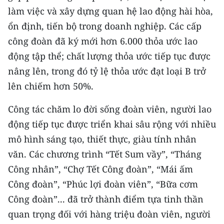
làm việc và xây dựng quan hệ lao động hài hòa,
CHUYÊN ĐỀ
ổn định, tiến bộ trong doanh nghiệp. Các cấp
công đoàn đã ký mới hơn 6.000 thỏa ước lao
CÁC CHUYÊN TRANG
động tập thể; chất lượng thỏa ước tiếp tục được
nâng lên, trong đó tỷ lệ thỏa ước đạt loại B trở
VỀ BÁO NHÂN DÂN
lên chiếm hơn 50%.
THỜI NAY
Công tác chăm lo đời sống đoàn viên, người lao
động tiếp tục được triển khai sâu rộng với nhiều
NHÂN DÂN CUỐI TUẦN
mô hình sáng tạo, thiết thực, giàu tính nhân
NHÂN DÂN HẰNG THÁNG
văn. Các chương trình “Tết Sum vầy”, “Tháng
Công nhân”, “Chợ Tết Công đoàn”, “Mái ấm
MUA BÁO
Công đoàn”, “Phúc lợi đoàn viên”, “Bữa cơm
ĐỌC BÁO IN
Công đoàn”... đã trở thành điểm tựa tinh thần
quan trọng đối với hàng triệu đoàn viên, người