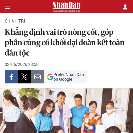
CHÍNH TRỊ
Khẳng định vai trò nòng cốt, góp
CHÍNH TRỊ
phần củng cố khối đại đoàn kết toàn
dân tộc
KINH TẾ
03/06/2026 23:58
VĂN HÓA
Prefer Nhan Dan
on Google
XÃ HỘI
PHÁP LUẬT
DU LỊCH
THẾ GIỚI