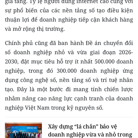
gia tăng. Tỷ lệ người dùng internet cao cùng với
Media Pháp luật
sự phổ biến của các nền tảng số tạo điều kiện
Media Du lịch
thuận lợi để doanh nghiệp tiếp cận khách hàng
và mở rộng thị trường.
Media Thế giới
Chính phủ cũng đã ban hành Đề án chuyển đổi
Media Thể thao
số doanh nghiệp nhỏ và vừa giai đoạn 2026-
Media Giáo dục
2030, đặt mục tiêu hỗ trợ ít nhất 500.000 doanh
Media Y tế
nghiệp, trong đó 300.000 doanh nghiệp ứng
dụng công nghệ số, nền tảng số và trí tuệ nhân
Media Khoa học - Công nghệ
tạo. Đây là một bước đi mang tính chiến lược
Media Môi trường
nhằm nâng cao năng lực cạnh tranh của doanh
nghiệp Việt Nam trong kỷ nguyên số.
Ảnh
Infographic
Xây dựng “lá chắn” bảo vệ
doanh nghiệp vừa và nhỏ trong