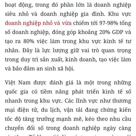
CHƯƠNG TRÌNH OCOP - MỖI XÃ
hoạt động, trong đó phần lớn là doanh nghiệp
MỘT SẢN PHẨM
siêu nhỏ và doanh nghiệp gia đình. Khu vực
doanh nghiệp nhỏ và vừa
chiếm tới 97-98% tổng
RADIO
số doanh nghiệp, đóng góp khoảng 20% GDP và
tạo ra 80% việc làm trong khu vực kinh tế tư
MEDIA CENTER
nhân. Đây là lực lượng giữ vai trò quan trọng
E-Magazine
trong duy trì sản xuất, kinh doanh, tạo việc làm
và bảo đảm an sinh xã hội.
Video
Việt Nam được đánh giá là một trong những
Media Chính trị
quốc gia có tiềm năng phát triển kinh tế số
Media Kinh tế
nhanh trong khu vực. Các lĩnh vực như thương
mại điện tử, du lịch, vận tải đang chứng kiến
Media Văn hóa
tốc độ tăng trưởng mạnh mẽ, kéo theo nhu cầu
Media Xã hội
chuyển đổi số trong doanh nghiệp ngày càng