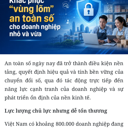
THỂ THAO
GIÁO DỤC
Y TẾ
KHOA HỌC - CÔNG NGHỆ
MÔI TRƯỜNG
An toàn số ngày nay đã trở thành điều kiện nền
tảng, quyết định hiệu quả và tính bền vững của
BẠN ĐỌC
chuyển đổi số, qua đó tác động trực tiếp đến
năng lực cạnh tranh của doanh nghiệp và sự
KIỂM CHỨNG THÔNG TIN
phát triển ổn định của nền kinh tế.
TRI THỨC CHUYÊN SÂU
Lực lượng chủ lực nhưng dễ tổn thương
54 DÂN TỘC VIỆT NAM
Việt Nam có khoảng 800.000 doanh nghiệp đang