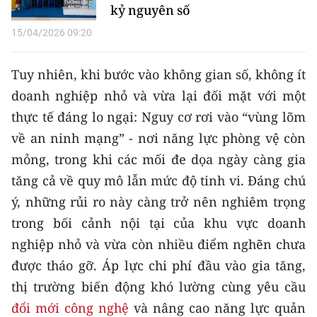
kỷ nguyên số
TIN MỚI
15/04/2026 09:20
TIN ĐỊA PHƯƠNG
Tuy nhiên, khi bước vào không gian số, không ít
Trung du và miền núi phía Bắc
doanh nghiệp nhỏ và vừa lại đối mặt với một
Đồng bằng sông Hồng
thực tế đáng lo ngại: Nguy cơ rơi vào “vùng lõm
về an ninh mạng” - nơi năng lực phòng vệ còn
Bắc Trung Bộ
mỏng, trong khi các mối đe dọa ngày càng gia
Duyên hải Nam Trung Bộ và Tây
tăng cả về quy mô lẫn mức độ tinh vi. Đáng chú
Nguyên
ý, những rủi ro này càng trở nên nghiêm trọng
Đông Nam Bộ
trong bối cảnh nội tại của khu vực doanh
nghiệp nhỏ và vừa còn nhiều điểm nghẽn chưa
Đồng bằng sông Cửu Long
được tháo gỡ. Áp lực chi phí đầu vào gia tăng,
Chuyên trang Hà Nội
thị trường biến động khó lường cùng yêu cầu
đổi mới công nghệ
và nâng cao năng lực quản
Chuyên trang TP. Hồ Chí Minh