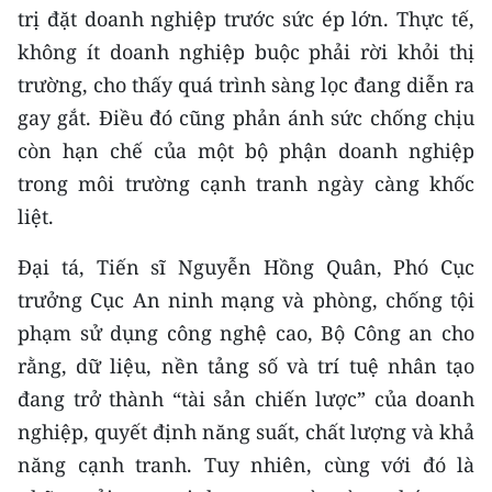
trị đặt doanh nghiệp trước sức ép lớn. Thực tế,
CHUYÊN ĐỀ
không ít doanh nghiệp buộc phải rời khỏi thị
trường, cho thấy quá trình sàng lọc đang diễn ra
CÁC CHUYÊN TRANG
gay gắt. Điều đó cũng phản ánh sức chống chịu
còn hạn chế của một bộ phận doanh nghiệp
VỀ BÁO NHÂN DÂN
trong môi trường cạnh tranh ngày càng khốc
liệt.
THỜI NAY
Đại tá, Tiến sĩ Nguyễn Hồng Quân, Phó Cục
NHÂN DÂN CUỐI TUẦN
trưởng Cục An ninh mạng và phòng, chống tội
NHÂN DÂN HẰNG THÁNG
phạm sử dụng công nghệ cao, Bộ Công an cho
rằng, dữ liệu, nền tảng số và trí tuệ nhân tạo
MUA BÁO
đang trở thành “tài sản chiến lược” của doanh
nghiệp, quyết định năng suất, chất lượng và khả
ĐỌC BÁO IN
năng cạnh tranh. Tuy nhiên, cùng với đó là