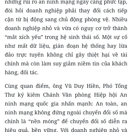
những rủi ro an ninh mạng ngày càng phức tạp,
ENGLISH
đòi hỏi doanh nghiệp phải thay đổi cách tiếp
中文
cận từ bị động sang chủ động phòng vệ. Nhiều
doanh nghiệp nhỏ và vừa có nguy cơ trở thành
FRANÇAIS
“mắt xích yếu” trong hệ sinh thái số. Một sự cố
như mất dữ liệu, gián đoạn hệ thống hay lừa
РУССКИЙ
đảo trực tuyến không chỉ gây thiệt hại về tài
ESPAÑOL
chính mà còn làm suy giảm niềm tin của khách
hàng, đối tác.
한국어
Cùng quan điểm, ông Vũ Duy Hiền, Phó Tổng
Thư ký kiêm Chánh Văn phòng Hiệp hội An
ninh mạng quốc gia nhấn mạnh: An toàn, an
ninh mạng không đứng ngoài chuyển đổi số mà
chính là “nền móng” để chuyển đổi số diễn ra
hiệu quả, bền vững. Với doanh nghiệp nhỏ và