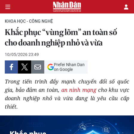
KHOA HỌC - CÔNG NGHỆ
Khắc phục “vùng lõm” an toàn số
CHÍNH TRỊ
cho doanh nghiệp nhỏ và vừa
KINH TẾ
10/05/2026 23:49
Prefer Nhan Dan
VĂN HÓA
on Google
Trong tiến trình đẩy mạnh chuyển đổi số quốc
XÃ HỘI
gia, bảo đảm an toàn,
an ninh mạng
cho khu vực
doanh nghiệp nhỏ và vừa đang là yêu cầu cấp
PHÁP LUẬT
thiết.
DU LỊCH
THẾ GIỚI