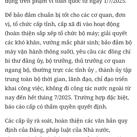
động trên phạm vi toàn quốc từ ngày 1/7/2025.
TIN MỚI
Để bảo đảm chuẩn bị tốt cho các cơ quan, đơn
TIN ĐỊA PHƯƠNG
vị, tổ chức cấp tỉnh, cấp xã đi vào hoạt động
(hoàn thiện sắp xếp tổ chức bộ máy; giải quyết
Trung du và miền núi phía Bắc
các khó khăn, vướng mắc phát sinh; bảo đảm bộ
Đồng bằng sông Hồng
máy vận hành thông suốt), yêu cầu các đồng chí
bí thư đảng ủy, bộ trưởng, thủ trưởng cơ quan
Bắc Trung Bộ
ngang bộ, thường trực các tỉnh ủy , thành ủy tập
Duyên hải Nam Trung Bộ và Tây
trung toàn bộ thời gian, lãnh đạo, chỉ đạo triển
Nguyên
khai công việc, không đi công tác nước ngoài từ
Đông Nam Bộ
nay đến hết tháng 7/2025. Trường hợp đặc biệt,
báo cáo cấp có thẩm quyền quyết định.
Đồng bằng sông Cửu Long
Các cấp ủy rà soát, hoàn thiện các văn bản quy
Chuyên trang Hà Nội
định của Đảng, pháp luật của Nhà nước,
Chuyên trang TP. Hồ Chí Minh