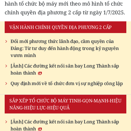
hành tổ chức bộ máy mới theo mô hình tổ chức
chính quyền địa phương 2 cấp từ ngày 1/7/2025.
VẬN HÀNH CHÍNH QUYỀN ĐỊA PHƯƠNG 2 CẤP
Đổi mới phương thức lãnh đạo, cầm quyền của
Đảng: Từ tư duy đến hành động trong kỷ nguyên
vươn mình
[Ảnh] Các đường kết nối sân bay Long Thành sắp
hoàn thành
Quy định mới về tổ chức đơn vị sự nghiệp công lập
SẮP XẾP TỔ CHỨC BỘ MÁY TINH-GỌN-MẠNH-HIỆU
NĂNG-HIỆU LỰC-HIỆU QUẢ
[Ảnh] Các đường kết nối sân bay Long Thành sắp
hoàn thành