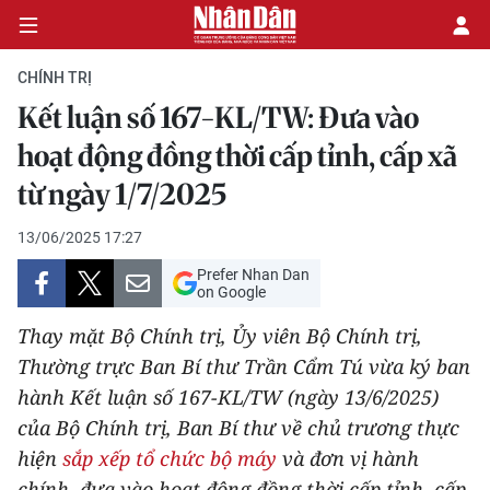
CHÍNH TRỊ
Kết luận số 167-KL/TW: Đưa vào
CHÍNH TRỊ
hoạt động đồng thời cấp tỉnh, cấp xã
từ ngày 1/7/2025
KINH TẾ
13/06/2025 17:27
VĂN HÓA
Prefer Nhan Dan
on Google
XÃ HỘI
Thay mặt Bộ Chính trị, Ủy viên Bộ Chính trị,
PHÁP LUẬT
Thường trực Ban Bí thư Trần Cẩm Tú vừa ký ban
hành Kết luận số 167-KL/TW (ngày 13/6/2025)
DU LỊCH
của Bộ Chính trị, Ban Bí thư về chủ trương thực
hiện
sắp xếp tổ chức bộ máy
và đơn vị hành
THẾ GIỚI
chính, đưa vào hoạt động đồng thời cấp tỉnh, cấp