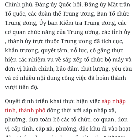
Media Pháp luật
Chính phủ, Đảng ủy Quốc hội, Đảng ủy Mặt trận
Tổ quốc, các đoàn thể Trung ương, Ban Tổ chức
Media Du lịch
Trung ương, Ủy ban Kiểm tra Trung ương, các
Media Thế giới
cơ quan chức năng của Trung ương, các tỉnh ủy
, thành ủy trực thuộc Trung ương đã tích cực,
Media Thể thao
khẩn trương, quyết tâm, nỗ lực, cố gắng thực
Media Giáo dục
hiện các nhiệm vụ về sắp xếp tổ chức bộ máy và
đơn vị hành chính, bảo đảm chất lượng, yêu cầu
Media Y tế
và có nhiều nội dung công việc đã hoàn thành
Media Khoa học - Công nghệ
vượt tiến độ.
Media Môi trường
Quyết định triển khai thực hiện việc
sáp nhập
tỉnh, thành phố
đồng thời với sáp nhập xã,
Ảnh
phường, đưa toàn bộ các tổ chức, cơ quan, đơn
Infographic
vị cấp tỉnh, cấp xã, phường, đặc khu đi vào hoạt