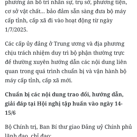
phương án bố trí nhân sự, trụ sở, phương tiện,
cơ sở vật chất... bảo đảm sẵn sàng đưa bộ máy
CHUYÊN ĐỀ
cấp tỉnh, cấp xã đi vào hoạt động từ ngày
CÁC CHUYÊN TRANG
1/7/2025.
Các cấp ủy đảng ở Trung ương và địa phương
VỀ BÁO NHÂN DÂN
chịu trách nhiệm duy trì bộ phận thường trực
để thường xuyên hướng dẫn các nội dung liên
THỜI NAY
quan trong quá trình chuẩn bị và vận hành bộ
NHÂN DÂN CUỐI TUẦN
máy cấp tỉnh, cấp xã mới.
NHÂN DÂN HẰNG THÁNG
Chuẩn bị các nội dung trao đổi, hướng dẫn,
giải đáp tại Hội nghị tập huấn vào ngày 14-
MUA BÁO
15/6
ĐỌC BÁO IN
Bộ Chính trị, Ban Bí thư giao Đảng uỷ Chính phủ
lãnh đạo, chỉ đạo: