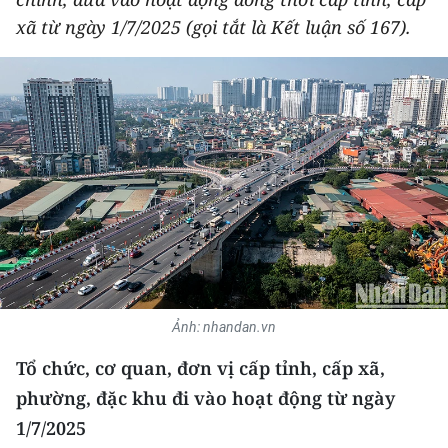
THỂ THAO
xã từ ngày 1/7/2025 (gọi tắt là Kết luận số 167).
GIÁO DỤC
Y TẾ
KHOA HỌC - CÔNG NGHỆ
MÔI TRƯỜNG
BẠN ĐỌC
KIỂM CHỨNG THÔNG TIN
Ảnh: nhandan.vn
TRI THỨC CHUYÊN SÂU
Tổ chức, cơ quan, đơn vị cấp tỉnh, cấp xã,
phường, đặc khu đi vào hoạt động từ ngày
54 DÂN TỘC VIỆT NAM
1/7/2025