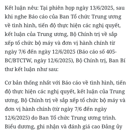
CHƯƠNG TRÌNH OCOP - MỖI XÃ
Kết luận nêu: Tại phiên họp ngày 13/6/2025, sau
MỘT SẢN PHẨM
khi nghe Báo cáo của Ban Tổ chức Trung ương
về tình hình, tiến độ thực hiện các nghị quyết,
RADIO
kết luận của Trung ương, Bộ Chính trị về sắp
xếp tổ chức bộ máy và đơn vị hành chính từ
MEDIA CENTER
ngày 7/6 đến ngày 12/6/2025 (Báo cáo số 405-
E-Magazine
BC/BTCTW, ngày 12/6/2025), Bộ Chính trị, Ban Bí
thư kết luận như sau:
Video
Media Chính trị
Cơ bản thống nhất với Báo cáo về tình hình, tiến
độ thực hiện các nghị quyết, kết luận của Trung
Media Kinh tế
ương, Bộ Chính trị về sắp xếp tổ chức bộ máy và
Media Văn hóa
đơn vị hành chính (từ ngày 7/6 đến ngày
12/6/2025) do Ban Tổ chức Trung ương trình.
Media Xã hội
Biểu dương, ghi nhận và đánh giá cao Đảng ủy