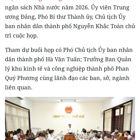
CHƯƠNG TRÌNH OCOP - MỖI XÃ
ngân sách Nhà nước năm 2026. Ủy viên Trung
MỘT SẢN PHẨM
ương Đảng, Phó Bí thư Thành ủy, Chủ tịch Ủy
ban nhân dân thành phố Nguyễn Khắc Toàn chủ
RADIO
trì cuộc họp.
MEDIA CENTER
Tham dự buổi họp có Phó Chủ tịch Ủy ban nhân
dân thành phố Hà Văn Tuấn; Trưởng Ban Quản
E-Magazine
lý khu kinh tế và công nghiệp thành phố Phan
Video
Quý Phương cùng lãnh đạo các ban, sở, ngành
liên quan.
Media Chính trị
Media Kinh tế
Media Văn hóa
Media Xã hội