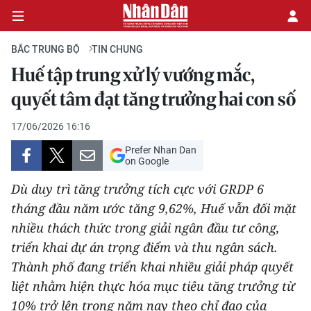
BẮC TRUNG BỘ
TIN CHUNG
Huế tập trung xử lý vướng mắc,
CHÍNH TRỊ
quyết tâm đạt tăng trưởng hai con số
KINH TẾ
17/06/2026 16:16
Prefer Nhan Dan
VĂN HÓA
on Google
Dù duy trì tăng trưởng tích cực với GRDP 6
XÃ HỘI
tháng đầu năm ước tăng 9,62%, Huế vẫn đối mặt
nhiều thách thức trong giải ngân đầu tư công,
PHÁP LUẬT
triển khai dự án trọng điểm và thu ngân sách.
DU LỊCH
Thành phố đang triển khai nhiều giải pháp quyết
liệt nhằm hiện thực hóa mục tiêu tăng trưởng từ
THẾ GIỚI
10% trở lên trong năm nay theo chỉ đạo của