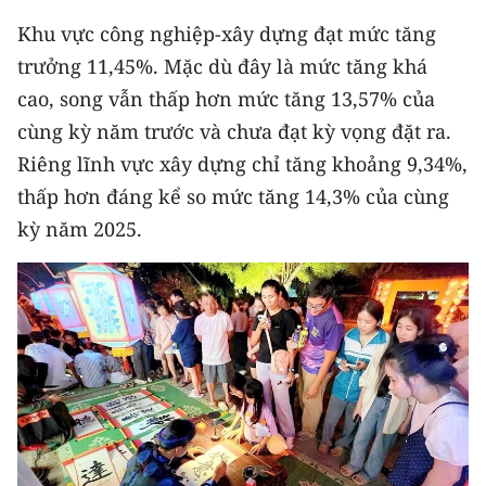
Khu vực công nghiệp-xây dựng đạt mức tăng
CHUYÊN ĐỀ
trưởng 11,45%. Mặc dù đây là mức tăng khá
cao, song vẫn thấp hơn mức tăng 13,57% của
CÁC CHUYÊN TRANG
cùng kỳ năm trước và chưa đạt kỳ vọng đặt ra.
Riêng lĩnh vực xây dựng chỉ tăng khoảng 9,34%,
VỀ BÁO NHÂN DÂN
thấp hơn đáng kể so mức tăng 14,3% của cùng
THỜI NAY
kỳ năm 2025.
NHÂN DÂN CUỐI TUẦN
NHÂN DÂN HẰNG THÁNG
MUA BÁO
ĐỌC BÁO IN