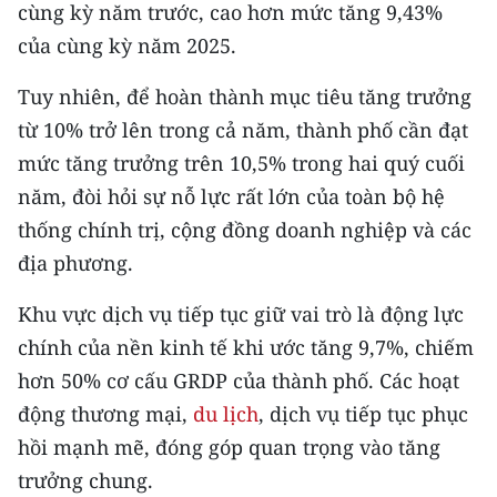
cùng kỳ năm trước, cao hơn mức tăng 9,43%
TIN MỚI
của cùng kỳ năm 2025.
TIN ĐỊA PHƯƠNG
Tuy nhiên, để hoàn thành mục tiêu tăng trưởng
Trung du và miền núi phía Bắc
từ 10% trở lên trong cả năm, thành phố cần đạt
mức tăng trưởng trên 10,5% trong hai quý cuối
Đồng bằng sông Hồng
năm, đòi hỏi sự nỗ lực rất lớn của toàn bộ hệ
Bắc Trung Bộ
thống chính trị, cộng đồng doanh nghiệp và các
địa phương.
Duyên hải Nam Trung Bộ và Tây
Nguyên
Khu vực dịch vụ tiếp tục giữ vai trò là động lực
chính của nền kinh tế khi ước tăng 9,7%, chiếm
Đông Nam Bộ
hơn 50% cơ cấu GRDP của thành phố. Các hoạt
Đồng bằng sông Cửu Long
động thương mại,
du lịch
, dịch vụ tiếp tục phục
Chuyên trang Hà Nội
hồi mạnh mẽ, đóng góp quan trọng vào tăng
trưởng chung.
Chuyên trang TP. Hồ Chí Minh