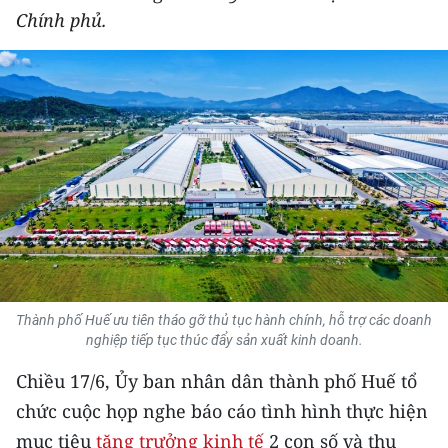
Chính phủ.
THỂ THAO
GIÁO DỤC
Y TẾ
KHOA HỌC - CÔNG NGHỆ
MÔI TRƯỜNG
BẠN ĐỌC
KIỂM CHỨNG THÔNG TIN
Thành phố Huế ưu tiên tháo gỡ thủ tục hành chính, hỗ trợ các doanh
nghiệp tiếp tục thúc đẩy sản xuất kinh doanh.
TRI THỨC CHUYÊN SÂU
Chiều 17/6, Ủy ban nhân dân thành phố Huế tổ
54 DÂN TỘC VIỆT NAM
chức cuộc họp nghe báo cáo tình hình thực hiện
mục tiêu
tăng trưởng kinh tế
2 con số và thu