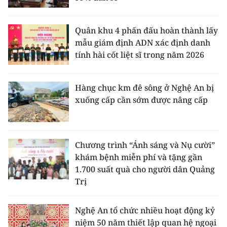
Quân khu 4 phấn đấu hoàn thành lấy
mẫu giám định ADN xác định danh
tính hài cốt liệt sĩ trong năm 2026
Hàng chục km đê sông ở Nghệ An bị
xuống cấp cần sớm được nâng cấp
Chương trình “Ánh sáng và Nụ cười”
khám bệnh miễn phí và tặng gần
1.700 suất quà cho người dân Quảng
Trị
Nghệ An tổ chức nhiều hoạt động kỷ
niệm 50 năm thiết lập quan hệ ngoại