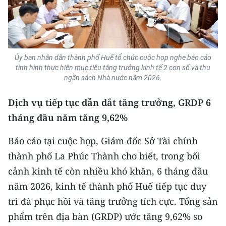
Media Pháp luật
Media Du lịch
Media Thế giới
Ủy ban nhân dân thành phố Huế tổ chức cuộc họp nghe báo cáo
tình hình thực hiện mục tiêu tăng trưởng kinh tế 2 con số và thu
Media Thể thao
ngân sách Nhà nước năm 2026.
Media Giáo dục
Dịch vụ tiếp tục dẫn dắt tăng trưởng, GRDP 6
Media Y tế
tháng đầu năm tăng 9,62%
Media Khoa học - Công nghệ
Báo cáo tại cuộc họp, Giám đốc Sở Tài chính
thành phố La Phúc Thành cho biết, trong bối
Media Môi trường
cảnh kinh tế còn nhiều khó khăn, 6 tháng đầu
Ảnh
năm 2026, kinh tế thành phố Huế tiếp tục duy
trì đà phục hồi và tăng trưởng tích cực. Tổng sản
Infographic
phẩm trên địa bàn (GRDP) ước tăng 9,62% so