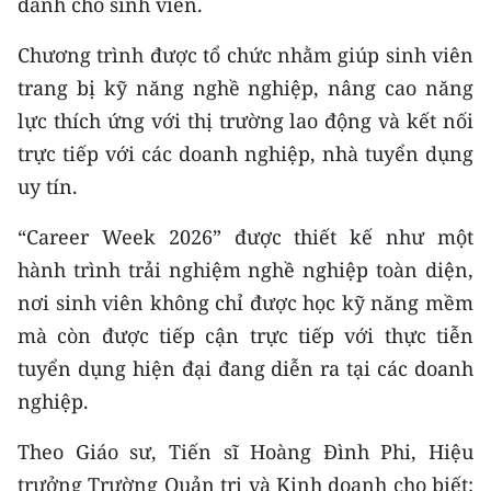
dành cho sinh viên.
CHƯƠNG TRÌNH OCOP - MỖI XÃ
MỘT SẢN PHẨM
Chương trình được tổ chức nhằm giúp sinh viên
trang bị kỹ năng nghề nghiệp, nâng cao năng
RADIO
lực thích ứng với thị trường lao động và kết nối
trực tiếp với các doanh nghiệp, nhà tuyển dụng
MEDIA CENTER
uy tín.
E-Magazine
“Career Week 2026” được thiết kế như một
Video
hành trình trải nghiệm nghề nghiệp toàn diện,
nơi sinh viên không chỉ được học kỹ năng mềm
Media Chính trị
mà còn được tiếp cận trực tiếp với thực tiễn
Media Kinh tế
tuyển dụng hiện đại đang diễn ra tại các doanh
nghiệp.
Media Văn hóa
Theo Giáo sư, Tiến sĩ Hoàng Đình Phi, Hiệu
Media Xã hội
trưởng Trường Quản trị và Kinh doanh cho biết: