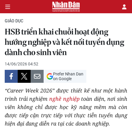
GIÁO DỤC
HSB triển khai chuỗi hoạt động
CHÍNH TRỊ
hướng nghiệp và kết nối tuyển dụng
dành cho sinh viên
KINH TẾ
14/06/2026 04:52
VĂN HÓA
Prefer Nhan Dan
on Google
XÃ HỘI
“Career Week 2026” được thiết kế như một hành
PHÁP LUẬT
trình trải nghiệm
nghề nghiệp
toàn diện, nơi sinh
viên không chỉ được học kỹ năng mềm mà còn
DU LỊCH
được tiếp cận trực tiếp với thực tiễn tuyển dụng
hiện đại đang diễn ra tại các doanh nghiệp.
THẾ GIỚI