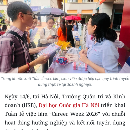
THỂ THAO
GIÁO DỤC
Y TẾ
KHOA HỌC - CÔNG NGHỆ
MÔI TRƯỜNG
BẠN ĐỌC
Trong khuôn khổ Tuần lễ việc làm, sinh viên được tiếp cận quy trình tuyển
dụng thực tế tại doanh nghiệp.
KIỂM CHỨNG THÔNG TIN
Ngày 14/6, tại Hà Nội, Trường Quản trị và Kinh
TRI THỨC CHUYÊN SÂU
doanh (HSB),
Đại học Quốc gia Hà Nội
triển khai
Tuần lễ việc làm “Career Week 2026” với chuỗi
54 DÂN TỘC VIỆT NAM
hoạt động hướng nghiệp và kết nối tuyển dụng