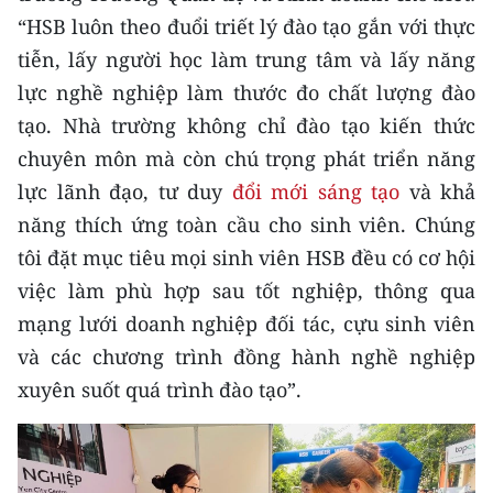
Media Pháp luật
“HSB luôn theo đuổi triết lý đào tạo gắn với thực
Media Du lịch
tiễn, lấy người học làm trung tâm và lấy năng
lực nghề nghiệp làm thước đo chất lượng đào
Media Thế giới
tạo. Nhà trường không chỉ đào tạo kiến thức
Media Thể thao
chuyên môn mà còn chú trọng phát triển năng
lực lãnh đạo, tư duy
đổi mới sáng tạo
và khả
Media Giáo dục
năng thích ứng toàn cầu cho sinh viên. Chúng
Media Y tế
tôi đặt mục tiêu mọi sinh viên HSB đều có cơ hội
việc làm phù hợp sau tốt nghiệp, thông qua
Media Khoa học - Công nghệ
mạng lưới doanh nghiệp đối tác, cựu sinh viên
Media Môi trường
và các chương trình đồng hành nghề nghiệp
xuyên suốt quá trình đào tạo”.
Ảnh
Infographic