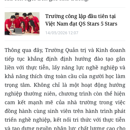
ENGLISH
Trường công lập đầu tiên tại
中文
Việt Nam đạt QS Stars 5 Stars
FRANÇAIS
14/05/2026 12:07
РУССКИЙ
Thông qua đây, Trường Quản trị và Kinh doanh
tiếp tục khẳng định định hướng đào tạo gắn
ESPAÑOL
liền với thực tiễn, lấy năng lực nghề nghiệp và
한국어
khả năng thích ứng toàn cầu của người học làm
trọng tâm. Không chỉ là một hoạt động hướng
nghiệp thường niên, chương trình còn thể hiện
cam kết mạnh mẽ của nhà trường trong việc
đồng hành cùng sinh viên trên hành trình phát
triển nghề nghiệp, kết nối tri thức với thực tiễn
và tạo dựng nguồn nhân lực chất lượng cao cho