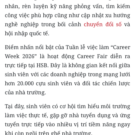
nhân, rèn luyện kỹ năng phỏng vấn, tìm kiếm
CHUYÊN ĐỀ
công việc phù hợp cũng như cập nhật xu hướng
nghề nghiệp trong bối cảnh
chuyển đổi số
và
CÁC CHUYÊN TRANG
hội nhập quốc tế.
Điểm nhấn nổi bật của Tuần lễ việc làm “Career
VỀ BÁO NHÂN DÂN
Week 2026” là hoạt động Career Fair diễn ra
THỜI NAY
trực tiếp tại HSB. Đây là không gian kết nối giữa
sinh viên với các doanh nghiệp trong mạng lưới
NHÂN DÂN CUỐI TUẦN
hơn 20.000 cựu sinh viên và đối tác chiến lược
NHÂN DÂN HẰNG THÁNG
của nhà trường.
MUA BÁO
Tại đây, sinh viên có cơ hội tìm hiểu môi trường
làm việc thực tế, gặp gỡ nhà tuyển dụng và ứng
ĐỌC BÁO IN
tuyển trực tiếp vào nhiều vị trí tiềm năng ngay
khi còn ngồi trên ghế nhà trường.