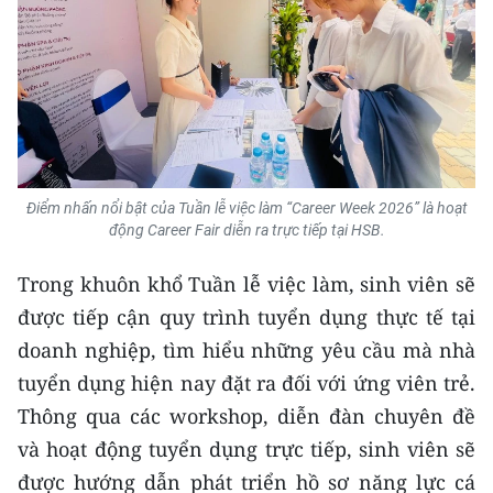
TIN MỚI
TIN ĐỊA PHƯƠNG
Trung du và miền núi phía Bắc
Đồng bằng sông Hồng
Điểm nhấn nổi bật của Tuần lễ việc làm “Career Week 2026” là hoạt
Bắc Trung Bộ
động Career Fair diễn ra trực tiếp tại HSB.
Duyên hải Nam Trung Bộ và Tây
Trong khuôn khổ Tuần lễ việc làm, sinh viên sẽ
Nguyên
được tiếp cận quy trình tuyển dụng thực tế tại
Đông Nam Bộ
doanh nghiệp, tìm hiểu những yêu cầu mà nhà
tuyển dụng hiện nay đặt ra đối với ứng viên trẻ.
Đồng bằng sông Cửu Long
Thông qua các workshop, diễn đàn chuyên đề
Chuyên trang Hà Nội
và hoạt động tuyển dụng trực tiếp, sinh viên sẽ
được hướng dẫn phát triển hồ sơ năng lực cá
Chuyên trang TP. Hồ Chí Minh