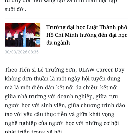
TIN MỚI
suốt đời.
TIN ĐỊA PHƯƠNG
Trường đại học Luật Thành phố
Trung du và miền núi phía Bắc
Hồ Chí Minh hướng đến đại học
đa ngành
Đồng bằng sông Hồng
30/03/2026 08:35
Bắc Trung Bộ
Theo Tiến sĩ Lê Trường Sơn, ULAW Career Day
Duyên hải Nam Trung Bộ và Tây
không đơn thuần là một ngày hội tuyển dụng
Nguyên
mà là một diễn đàn kết nối đa chiều: kết nối
Đông Nam Bộ
giữa nhà trường với doanh nghiệp, giữa cựu
người học với sinh viên, giữa chương trình đào
Đồng bằng sông Cửu Long
tạo với yêu cầu thực tiễn và giữa khát vọng
Chuyên trang Hà Nội
nghề nghiệp của người học với những cơ hội
phát triển trong xã hội.
Chuyên trang TP. Hồ Chí Minh