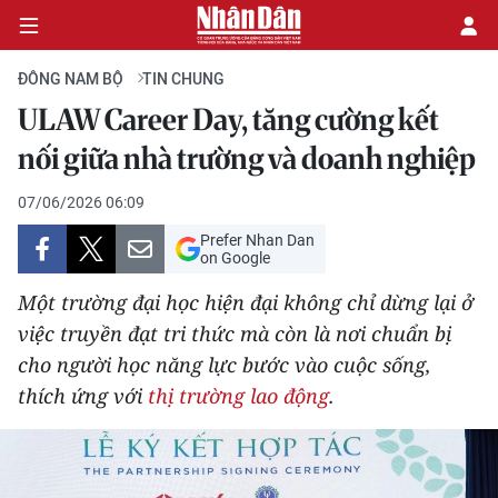
ĐÔNG NAM BỘ
TIN CHUNG
ULAW Career Day, tăng cường kết
CHÍNH TRỊ
nối giữa nhà trường và doanh nghiệp
KINH TẾ
07/06/2026 06:09
Prefer Nhan Dan
VĂN HÓA
on Google
Một trường đại học hiện đại không chỉ dừng lại ở
XÃ HỘI
việc truyền đạt tri thức mà còn là nơi chuẩn bị
cho người học năng lực bước vào cuộc sống,
PHÁP LUẬT
thích ứng với
thị trường lao động
.
DU LỊCH
THẾ GIỚI