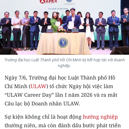
THỂ THAO
GIÁO DỤC
Y TẾ
KHOA HỌC - CÔNG NGHỆ
Trường đại học Luật Thành phố Hồ Chí Minh ký kết hợp tác với doanh
MÔI TRƯỜNG
nghiệp.
BẠN ĐỌC
Ngày 7/6, Trường đại học Luật Thành phố Hồ
Chí Minh (
ULAW
) tổ chức Ngày hội việc làm
KIỂM CHỨNG THÔNG TIN
“ULAW Career Day” lần I năm 2026 và ra mắt
Câu lạc bộ Doanh nhân ULAW.
TRI THỨC CHUYÊN SÂU
Sự kiện không chỉ là hoạt động
hướng nghiệp
54 DÂN TỘC VIỆT NAM
thường niên, mà còn đánh dấu bước phát triển