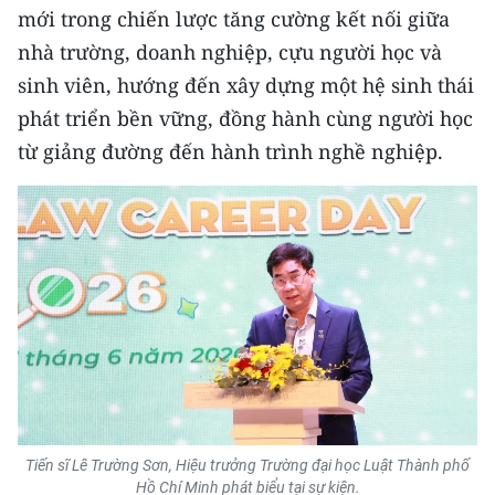
CHƯƠNG TRÌNH OCOP - MỖI XÃ
mới trong chiến lược tăng cường kết nối giữa
MỘT SẢN PHẨM
nhà trường, doanh nghiệp, cựu người học và
sinh viên, hướng đến xây dựng một hệ sinh thái
RADIO
phát triển bền vững, đồng hành cùng người học
từ giảng đường đến hành trình nghề nghiệp.
MEDIA CENTER
E-Magazine
Video
Media Chính trị
Media Kinh tế
Media Văn hóa
Media Xã hội
Tiến sĩ Lê Trường Sơn, Hiệu trưởng Trường đại học Luật Thành phố
Hồ Chí Minh phát biểu tại sự kiện.