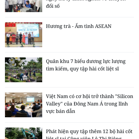
đổi số
Hương trà - Ấm tình ASEAN
Quân khu 7 biểu dương lực lượng
tìm kiếm, quy tập hài cốt liệt sĩ
Việt Nam có cơ hội trở thành "Silicon
Valley" của Đông Nam Á trong lĩnh
vực bán dẫn
Phát hiện quy tập thêm 12 bộ hài cốt
liệt sĩ tại Công viên Lê Thị Riêng