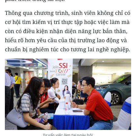
Thông qua chương trình, sinh viên không chỉ có
CHUYÊN ĐỀ
cơ hội tìm kiếm vị trí thực tập hoặc việc làm mà
CÁC CHUYÊN TRANG
còn có điều kiện nhận diện năng lực bản thân,
hiểu rõ hơn yêu cầu của thị trường lao động và
VỀ BÁO NHÂN DÂN
chuẩn bị nghiêm túc cho tương lai nghề nghiệp.
THỜI NAY
NHÂN DÂN CUỐI TUẦN
NHÂN DÂN HẰNG THÁNG
MUA BÁO
ĐỌC BÁO IN
Tư vấn việc làm tại ngày hội.