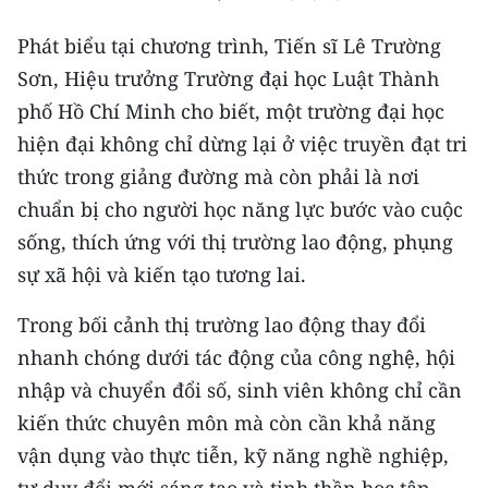
Media Pháp luật
Phát biểu tại chương trình, Tiến sĩ Lê Trường
Media Du lịch
Sơn, Hiệu trưởng Trường đại học Luật Thành
Media Thế giới
phố Hồ Chí Minh cho biết, một trường đại học
hiện đại không chỉ dừng lại ở việc truyền đạt tri
Media Thể thao
thức trong giảng đường mà còn phải là nơi
Media Giáo dục
chuẩn bị cho người học năng lực bước vào cuộc
sống, thích ứng với thị trường lao động, phụng
Media Y tế
sự xã hội và kiến tạo tương lai.
Media Khoa học - Công nghệ
Trong bối cảnh thị trường lao động thay đổi
Media Môi trường
nhanh chóng dưới tác động của công nghệ, hội
nhập và chuyển đổi số, sinh viên không chỉ cần
Ảnh
kiến thức chuyên môn mà còn cần khả năng
Infographic
vận dụng vào thực tiễn, kỹ năng nghề nghiệp,
tư duy đổi mới sáng tạo và tinh thần học tập