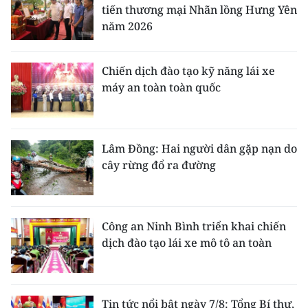
ENGLISH
tiến thương mại Nhãn lồng Hưng Yên
năm 2026
中文
Chiến dịch đào tạo kỹ năng lái xe
FRANÇAIS
máy an toàn toàn quốc
РУССКИЙ
ESPAÑOL
Lâm Đồng: Hai người dân gặp nạn do
cây rừng đổ ra đường
한국어
Công an Ninh Bình triển khai chiến
dịch đào tạo lái xe mô tô an toàn
Tin tức nổi bật ngày 7/8: Tổng Bí thư,