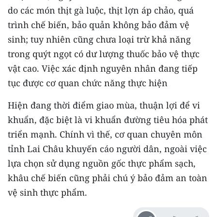
TIN MỚI
do các món thịt gà luộc, thịt lợn áp chảo, quá
trình chế biến, bảo quản không bảo đảm vệ
TIN ĐỊA PHƯƠNG
sinh; tuy nhiên cũng chưa loại trừ khả năng
trong quýt ngọt có dư lượng thuốc bảo vệ thực
Trung du và miền núi phía Bắc
vật cao. Việc xác định nguyên nhân đang tiếp
Đồng bằng sông Hồng
tục được cơ quan chức năng thực hiện
Bắc Trung Bộ
Hiện đang thời điểm giao mùa, thuận lợi để vi
Duyên hải Nam Trung Bộ và Tây
khuẩn, đặc biệt là vi khuẩn đường tiêu hóa phát
Nguyên
triển mạnh. Chính vì thế, cơ quan chuyên môn
tỉnh Lai Châu khuyến cáo người dân, ngoài việc
Đông Nam Bộ
lựa chọn sử dụng nguồn gốc thực phẩm sạch,
Đồng bằng sông Cửu Long
khâu chế biến cũng phải chú ý bảo đảm an toàn
vệ sinh thực phẩm.
Chuyên trang Hà Nội
Chuyên trang TP. Hồ Chí Minh