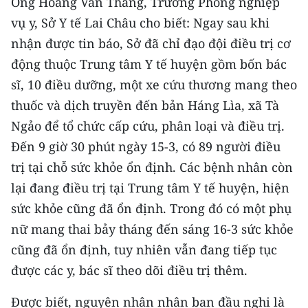
Ông Hoàng Văn Thắng, Trưởng Phòng nghiệp
Media Pháp luật
vụ y, Sở Y tế Lai Châu cho biết: Ngay sau khi
Media Du lịch
nhận được tin báo, Sở đã chỉ đạo đội điều trị cơ
động thuộc Trung tâm Y tế huyện gồm bốn bác
Media Thế giới
sĩ, 10 điều dưỡng, một xe cứu thương mang theo
Media Thể thao
thuốc và dịch truyền đến bản Háng Lìa, xã Tà
Ngảo để tổ chức cấp cứu, phân loại và điều trị.
Media Giáo dục
Đến 9 giờ 30 phút ngày 15-3, có 89 người điều
Media Y tế
trị tại chỗ sức khỏe ổn định. Các bệnh nhân còn
lại đang điều trị tại Trung tâm Y tế huyện, hiện
Media Khoa học - Công nghệ
sức khỏe cũng đã ổn định. Trong đó có một phụ
Media Môi trường
nữ mang thai bảy tháng đến sáng 16-3 sức khỏe
Ảnh
cũng đã ổn định, tuy nhiên vẫn đang tiếp tục
được các y, bác sĩ theo dõi điều trị thêm.
Infographic
Được biết, nguyên nhân nhân ban đầu nghi là