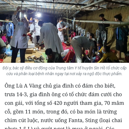
THỂ THAO
GIÁO DỤC
Y TẾ
KHOA HỌC - CÔNG NGHỆ
MÔI TRƯỜNG
Đội y, bác sỹ điều cơ động của Trung tâm Y tế huyện Sìn Hồ tổ chức cấp
cứu và phân loại bệnh nhân ngay tại nơi xảy ra ngộ độc thực phẩm.
BẠN ĐỌC
Ông Lù A Vàng chủ gia đình có đám cho biết,
KIỂM CHỨNG THÔNG TIN
trưa 14-3, gia đình ông có tổ chức đám cưới cho
con gái, với tổng số 420 người tham gia, 70 mâm
TRI THỨC CHUYÊN SÂU
cỗ, gồm 11 món, trong đó, có ba món là trứng
54 DÂN TỘC VIỆT NAM
chim cút luộc, nước uống Fanta, Sting (loại chai
nhựa 1,5 L) và quýt ngọt là mua ở ngoài. Các