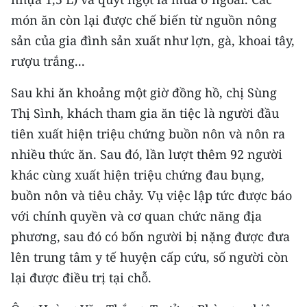
CHƯƠNG TRÌNH OCOP - MỖI XÃ
món ăn còn lại được chế biến từ nguồn nông
MỘT SẢN PHẨM
sản của gia đình sản xuất như lợn, gà, khoai tây,
rượu trắng...
RADIO
Sau khi ăn khoảng một giờ đồng hồ, chị Sùng
MEDIA CENTER
Thị Sình, khách tham gia ăn tiệc là người đầu
E-Magazine
tiên xuất hiện triệu chứng buồn nôn và nôn ra
nhiều thức ăn. Sau đó, lần lượt thêm 92 người
Video
khác cùng xuất hiện triệu chứng đau bụng,
Media Chính trị
buồn nôn và tiêu chảy. Vụ việc lập tức được báo
với chính quyền và cơ quan chức năng địa
Media Kinh tế
phương, sau đó có bốn người bị nặng được đưa
Media Văn hóa
lên trung tâm y tế huyện cấp cứu, số người còn
lại được điều trị tại chỗ.
Media Xã hội