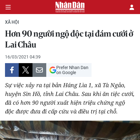
XÃ HỘI
Hơn 90 người ngộ độc tại đám cưới ở
CHÍNH TRỊ
Lai Châu
KINH TẾ
16/03/2021 04:39
Prefer Nhan Dan
VĂN HÓA
on Google
Sự việc xảy ra tại bản Háng Lìa 1, xã Tà Ngảo,
XÃ HỘI
huyện Sìn Hồ, tỉnh Lai Châu. Sau khi ăn tiệc cưới,
đã có hơn 90 người xuất hiện triệu chứng ngộ
PHÁP LUẬT
độc được đưa đi cấp cứu và điều trị tại chỗ.
DU LỊCH
THẾ GIỚI