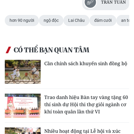
TRẦN TUẤN
CHUYÊN ĐỀ
hơn 90 người
ngộ độc
Lai Châu
đám cưới
an toà
CÁC CHUYÊN TRANG
VỀ BÁO NHÂN DÂN
CÓ THỂ BẠN QUAN TÂM
THỜI NAY
Cần chính sách khuyến sinh đồng bộ
NHÂN DÂN CUỐI TUẦN
NHÂN DÂN HẰNG THÁNG
Trao danh hiệu Bàn tay vàng tặng 60
MUA BÁO
thí sinh dự Hội thi thợ giỏi ngành cơ
khí toàn quân lần thứ VI
ĐỌC BÁO IN
Nhiều hoạt động tại Lễ hội và xúc