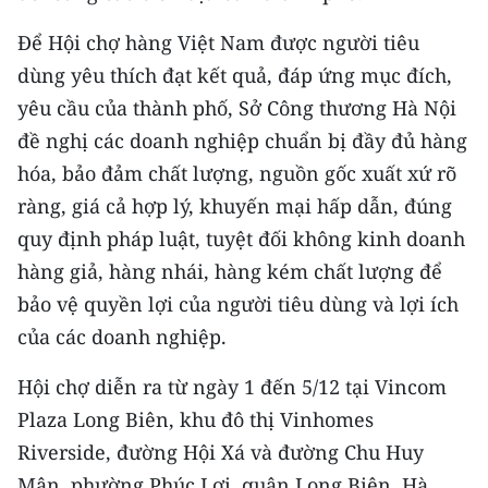
TIN MỚI
Để Hội chợ hàng Việt Nam được người tiêu
TIN ĐỊA PHƯƠNG
dùng yêu thích đạt kết quả, đáp ứng mục đích,
yêu cầu của thành phố, Sở Công thương Hà Nội
Trung du và miền núi phía Bắc
đề nghị các doanh nghiệp chuẩn bị đầy đủ hàng
Đồng bằng sông Hồng
hóa, bảo đảm chất lượng, nguồn gốc xuất xứ rõ
ràng, giá cả hợp lý, khuyến mại hấp dẫn, đúng
Bắc Trung Bộ
quy định pháp luật, tuyệt đối không kinh doanh
Duyên hải Nam Trung Bộ và Tây
hàng giả, hàng nhái, hàng kém chất lượng để
Nguyên
bảo vệ quyền lợi của người tiêu dùng và lợi ích
của các doanh nghiệp.
Đông Nam Bộ
Hội chợ diễn ra từ ngày 1 đến 5/12 tại Vincom
Đồng bằng sông Cửu Long
Plaza Long Biên, khu đô thị Vinhomes
Chuyên trang Hà Nội
Riverside, đường Hội Xá và đường Chu Huy
Mân, phường Phúc Lợi, quận Long Biên, Hà
Chuyên trang TP. Hồ Chí Minh