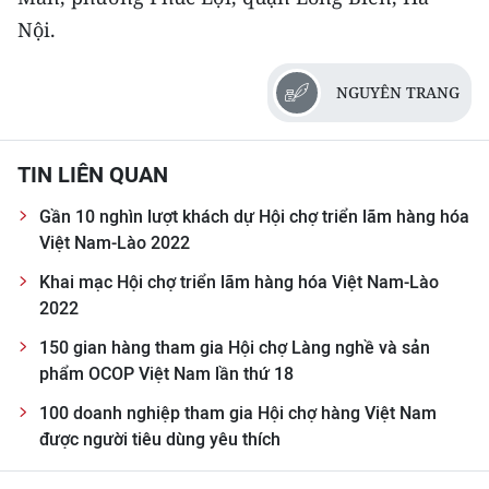
Nội.
CHUYÊN ĐỀ
NGUYÊN TRANG
CÁC CHUYÊN TRANG
VỀ BÁO NHÂN DÂN
TIN LIÊN QUAN
Gần 10 nghìn lượt khách dự Hội chợ triển lãm hàng hóa
THỜI NAY
Việt Nam-Lào 2022
NHÂN DÂN CUỐI TUẦN
Khai mạc Hội chợ triển lãm hàng hóa Việt Nam-Lào
2022
NHÂN DÂN HẰNG THÁNG
150 gian hàng tham gia Hội chợ Làng nghề và sản
phẩm OCOP Việt Nam lần thứ 18
MUA BÁO
100 doanh nghiệp tham gia Hội chợ hàng Việt Nam
ĐỌC BÁO IN
được người tiêu dùng yêu thích