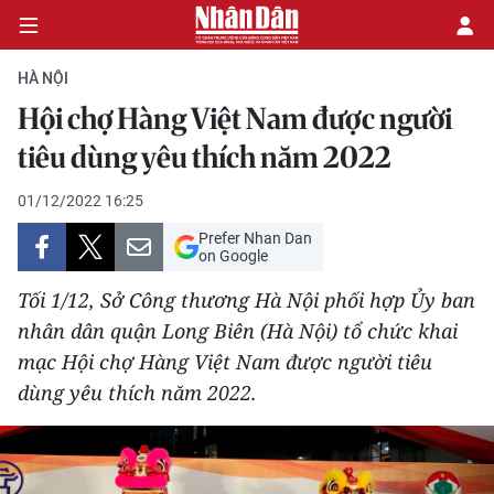
HÀ NỘI
Hội chợ Hàng Việt Nam được người
CHÍNH TRỊ
tiêu dùng yêu thích năm 2022
KINH TẾ
01/12/2022 16:25
Prefer Nhan Dan
VĂN HÓA
on Google
Tối 1/12, Sở Công thương Hà Nội phối hợp Ủy ban
XÃ HỘI
nhân dân quận Long Biên (Hà Nội) tổ chức khai
mạc Hội chợ Hàng Việt Nam được người tiêu
PHÁP LUẬT
dùng yêu thích năm 2022.
DU LỊCH
THẾ GIỚI