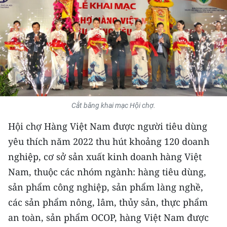
THỂ THAO
GIÁO DỤC
Y TẾ
KHOA HỌC - CÔNG NGHỆ
Cắt băng khai mạc Hội chợ.
MÔI TRƯỜNG
Hội chợ Hàng Việt Nam được người tiêu dùng
BẠN ĐỌC
yêu thích năm 2022 thu hút khoảng 120 doanh
nghiệp, cơ sở sản xuất kinh doanh hàng Việt
KIỂM CHỨNG THÔNG TIN
Nam, thuộc các nhóm ngành: hàng tiêu dùng,
TRI THỨC CHUYÊN SÂU
sản phẩm công nghiệp, sản phẩm làng nghề,
các sản phẩm nông, lâm, thủy sản, thực phẩm
54 DÂN TỘC VIỆT NAM
an toàn, sản phẩm OCOP, hàng Việt Nam được