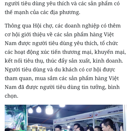
CHƯƠNG TRÌNH OCOP - MỖI XÃ
người tiêu dùng yêu thích và các sản phẩm có
MỘT SẢN PHẨM
thế mạnh của các địa phương.​
Thông qua Hội chợ, các doanh nghiệp có thêm
RADIO
cơ hội giới thiệu về các sản phẩm hàng Việt
Nam được người tiêu dùng yêu thích, tổ chức
MEDIA CENTER
các hoạt động xúc tiến thương mại, khuyến mại,
E-Magazine
kết nối tiêu thụ, thúc đẩy sản xuất, kinh doanh.
Người tiêu dùng và du khách có cơ hội được
Video
tham quan, mua sắm các sản phẩm hàng Việt
Media Chính trị
Nam đã được người tiêu dùng tin tưởng, bình
Media Kinh tế
chọn.
Media Văn hóa
Media Xã hội