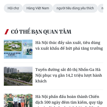
ENGLISH
Hội chợ
Hàng Việt Nam
người tiêu dùng yêu thích
nă
中文
FRANÇAIS
CÓ THỂ BẠN QUAN TÂM
РУССКИЙ
Hà Nội thúc đẩy sản xuất, tiêu dùng
và xuất khẩu để bứt phá tăng trưởng
ESPAÑOL
한국어
Tuyến đường sắt đô thị Nhổn-Ga Hà
Nội phục vụ gần 14,2 triệu lượt hành
khách
Hà Nội phấn đấu hoàn thành Chiến
dịch 500 ngày đêm tìm kiếm, quy tập