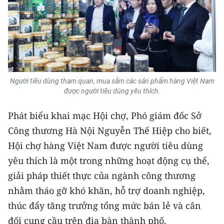
Media Pháp luật
Media Du lịch
Media Thế giới
Media Thể thao
Người tiêu dùng tham quan, mua sắm các sản phẩm hàng Việt Nam
Media Giáo dục
được người tiêu dùng yêu thích.
Media Y tế
Phát biểu khai mạc Hội chợ, Phó giám đốc Sở
Công thương Hà Nội Nguyễn Thế Hiệp cho biết,
Media Khoa học - Công nghệ
Hội chợ hàng Việt Nam được người tiêu dùng
Media Môi trường
yêu thích là một trong những hoạt động cụ thể,
giải pháp thiết thực của ngành công thương
Ảnh
nhằm tháo gỡ khó khăn, hỗ trợ doanh nghiệp,
Infographic
thúc đẩy tăng trưởng tổng mức bán lẻ và cân
đối cung cầu trên địa bàn thành phố.