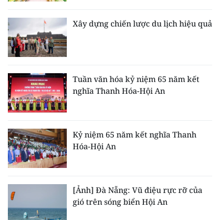
CHƯƠNG TRÌNH OCOP - MỖI XÃ
MỘT SẢN PHẨM
Xây dựng chiến lược du lịch hiệu quả
RADIO
MEDIA CENTER
Tuần văn hóa kỷ niệm 65 năm kết
nghĩa Thanh Hóa-Hội An
E-Magazine
Video
Kỷ niệm 65 năm kết nghĩa Thanh
Media Chính trị
Hóa-Hội An
Media Kinh tế
Media Văn hóa
[Ảnh] Đà Nẵng: Vũ điệu rực rỡ của
gió trên sóng biển Hội An
Media Xã hội