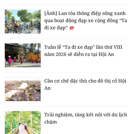
THỂ THAO
[Ảnh] Lan tỏa thông điệp sống xanh
qua hoạt động đạp xe cộng đồng “Ta
GIÁO DỤC
đi xe đạp”
Y TẾ
Tuần lễ “Ta đi xe đạp" lần thứ VIII
KHOA HỌC - CÔNG NGHỆ
năm 2026 sẽ diễn ra tại Hội An
MÔI TRƯỜNG
BẠN ĐỌC
Cần cơ chế đặc thù cho đô thị cổ Hội
An
KIỂM CHỨNG THÔNG TIN
TRI THỨC CHUYÊN SÂU
Trải nghiệm, tăng kết nối với du lịch
chậm
54 DÂN TỘC VIỆT NAM