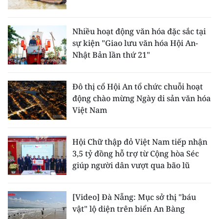
ENGLISH
中文
Nhiều hoạt động văn hóa đặc sắc tại
sự kiện "Giao lưu văn hóa Hội An-
FRANÇAIS
Nhật Bản lần thứ 21"
РУССКИЙ
Đô thị cổ Hội An tổ chức chuỗi hoạt
động chào mừng Ngày di sản văn hóa
ESPAÑOL
Việt Nam
한국어
Hội Chữ thập đỏ Việt Nam tiếp nhận
3,5 tỷ đồng hỗ trợ từ Cộng hòa Séc
giúp người dân vượt qua bão lũ
[Video] Đà Nẵng: Mục sở thị "báu
vật" lộ diện trên biển An Bàng