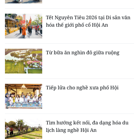
TIN MỚI
Tết Nguyên Tiêu 2026 tại Di sản văn
TIN ĐỊA PHƯƠNG
hóa thế giới phố cổ Hội An
Trung du và miền núi phía Bắc
Đồng bằng sông Hồng
Từ bữa ăn nghìn đô giữa ruộng
Bắc Trung Bộ
Duyên hải Nam Trung Bộ và Tây
Nguyên
Tiếp lửa cho nghề xưa phố Hội
Đông Nam Bộ
Đồng bằng sông Cửu Long
Tìm hướng kết nối, đa dạng hóa du
Chuyên trang Hà Nội
lịch làng nghề Hội An
Chuyên trang TP. Hồ Chí Minh