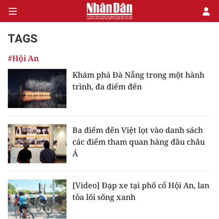
TAGS
#Hội An
CHÍNH TRỊ
Khám phá Đà Nẵng trong một hành
trình, đa điểm đến
KINH TẾ
VĂN HÓA
Ba điểm đến Việt lọt vào danh sách
XÃ HỘI
các điểm tham quan hàng đầu châu
Á
PHÁP LUẬT
DU LỊCH
[Video] Đạp xe tại phố cổ Hội An, lan
tỏa lối sống xanh
THẾ GIỚI