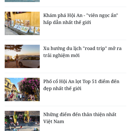
Media Pháp luật
Media Du lịch
Khám phá Hội An - "viên ngọc ẩn"
hấp dẫn nhất thế giới
Media Thế giới
Media Thể thao
Xu hướng du lịch "road trip" mở ra
Media Giáo dục
trải nghiệm mới
Media Y tế
Media Khoa học - Công nghệ
Phố cổ Hội An lọt Top 51 điểm đến
đẹp nhất thế giới
Media Môi trường
Ảnh
Những điểm đến thân thiện nhất
Infographic
Việt Nam