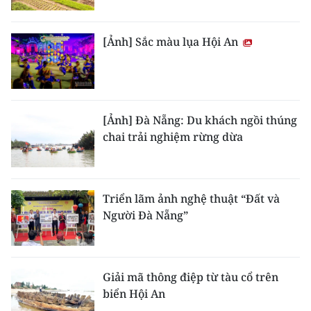
CHUYÊN ĐỀ
[Ảnh] Sắc màu lụa Hội An
CÁC CHUYÊN TRANG
VỀ BÁO NHÂN DÂN
[Ảnh] Đà Nẵng: Du khách ngồi thúng
chai trải nghiệm rừng dừa
THỜI NAY
NHÂN DÂN CUỐI TUẦN
Triển lãm ảnh nghệ thuật “Đất và
NHÂN DÂN HẰNG THÁNG
Người Đà Nẵng”
MUA BÁO
ĐỌC BÁO IN
Giải mã thông điệp từ tàu cổ trên
biển Hội An