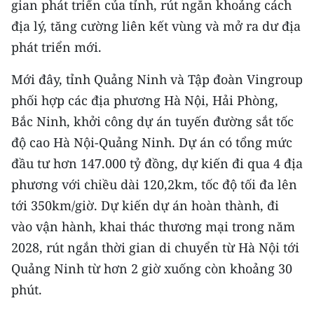
gian phát triển của tỉnh, rút ngắn khoảng cách
Media Pháp luật
địa lý, tăng cường liên kết vùng và mở ra dư địa
Media Du lịch
phát triển mới.
Media Thế giới
Mới đây, tỉnh Quảng Ninh và Tập đoàn Vingroup
Media Thể thao
phối hợp các địa phương Hà Nội, Hải Phòng,
Bắc Ninh, khởi công dự án tuyến đường sắt tốc
Media Giáo dục
độ cao Hà Nội-Quảng Ninh. Dự án có tổng mức
Media Y tế
đầu tư hơn 147.000 tỷ đồng, dự kiến đi qua 4 địa
phương với chiều dài 120,2km, tốc độ tối đa lên
Media Khoa học - Công nghệ
tới 350km/giờ. Dự kiến dự án hoàn thành, đi
Media Môi trường
vào vận hành, khai thác thương mại trong năm
2028, rút ngắn thời gian di chuyển từ Hà Nội tới
Ảnh
Quảng Ninh từ hơn 2 giờ xuống còn khoảng 30
Infographic
phút.