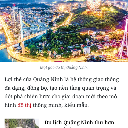
THỂ THAO
GIÁO DỤC
Y TẾ
KHOA HỌC - CÔNG NGHỆ
MÔI TRƯỜNG
Một góc đô thị Quảng Ninh.
BẠN ĐỌC
Lợi thế của Quảng Ninh là hệ thống giao thông
đa dạng, đồng bộ, tạo nền tảng quan trọng và
KIỂM CHỨNG THÔNG TIN
đột phá chiến lược cho giai đoạn mới theo mô
TRI THỨC CHUYÊN SÂU
hình
đô thị
thông minh, kiểu mẫu.
54 DÂN TỘC VIỆT NAM
Du lịch Quảng Ninh thu hơn