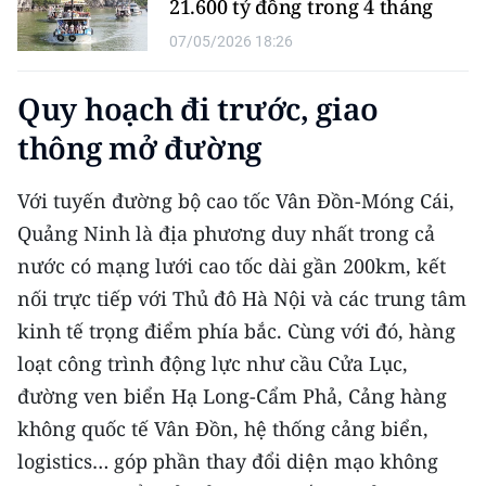
21.600 tỷ đồng trong 4 tháng
CHƯƠNG TRÌNH OCOP - MỖI XÃ
MỘT SẢN PHẨM
07/05/2026 18:26
Quy hoạch đi trước, giao
RADIO
thông mở đường
MEDIA CENTER
Với tuyến đường bộ cao tốc Vân Đồn-Móng Cái,
E-Magazine
Quảng Ninh là địa phương duy nhất trong cả
Video
nước có mạng lưới cao tốc dài gần 200km, kết
nối trực tiếp với Thủ đô Hà Nội và các trung tâm
Media Chính trị
kinh tế trọng điểm phía bắc. Cùng với đó, hàng
Media Kinh tế
loạt công trình động lực như cầu Cửa Lục,
đường ven biển Hạ Long-Cẩm Phả, Cảng hàng
Media Văn hóa
không quốc tế Vân Đồn, hệ thống cảng biển,
Media Xã hội
logistics… góp phần thay đổi diện mạo không