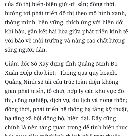
của đô thị biển-biên giới-di sản; đồng thời,
hướng tới phát triển đô thị theo mô hình xanh,
CHUYÊN ĐỀ
thông minh, bền vững, thích ứng với biến đổi
CÁC CHUYÊN TRANG
khí hậu, gắn kết hài hòa giữa phát triển kinh tế
với bảo vệ môi trường và nâng cao chất lượng
VỀ BÁO NHÂN DÂN
sống người dân.
THỜI NAY
Giám đốc Sở Xây dựng tỉnh Quảng Ninh Đỗ
Xuân Điệp cho biết: “Thông qua quy hoạch,
NHÂN DÂN CUỐI TUẦN
Quảng Ninh sẽ tái cấu trúc toàn diện không
gian phát triển, tổ chức hợp lý các khu vực đô
NHÂN DÂN HẰNG THÁNG
thị, công nghiệp, dịch vụ, du lịch và nông thôn;
MUA BÁO
đồng thời, phát triển hệ thống hạ tầng kỹ thuật,
hạ tầng xã hội đồng bộ, hiện đại. Đây cũng
ĐỌC BÁO IN
chính là nền tảng quan trọng để tỉnh hiện thực