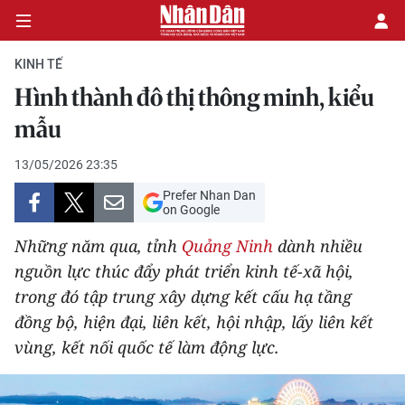
KINH TẾ
Hình thành đô thị thông minh, kiểu
CHÍNH TRỊ
mẫu
KINH TẾ
13/05/2026 23:35
Prefer Nhan Dan
VĂN HÓA
on Google
Những năm qua, tỉnh
Quảng Ninh
dành nhiều
XÃ HỘI
nguồn lực thúc đẩy phát triển kinh tế-xã hội,
trong đó tập trung xây dựng kết cấu hạ tầng
PHÁP LUẬT
đồng bộ, hiện đại, liên kết, hội nhập, lấy liên kết
DU LỊCH
vùng, kết nối quốc tế làm động lực.
THẾ GIỚI