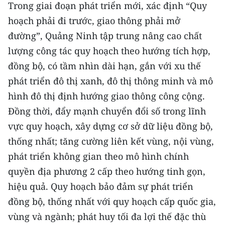
Trong giai đoạn phát triển mới, xác định “Quy
TIN MỚI
hoạch phải đi trước, giao thông phải mở
TIN ĐỊA PHƯƠNG
đường”, Quảng Ninh tập trung nâng cao chất
lượng công tác quy hoạch theo hướng tích hợp,
Trung du và miền núi phía Bắc
đồng bộ, có tầm nhìn dài hạn, gắn với xu thế
Đồng bằng sông Hồng
phát triển đô thị xanh, đô thị thông minh và mô
hình đô thị định hướng giao thông công cộng.
Bắc Trung Bộ
Đồng thời, đẩy mạnh chuyển đổi số trong lĩnh
Duyên hải Nam Trung Bộ và Tây
vực quy hoạch, xây dựng cơ sở dữ liệu đồng bộ,
Nguyên
thống nhất; tăng cường liên kết vùng, nội vùng,
phát triển không gian theo mô hình chính
Đông Nam Bộ
quyền địa phương 2 cấp theo hướng tinh gọn,
Đồng bằng sông Cửu Long
hiệu quả. Quy hoạch bảo đảm sự phát triển
đồng bộ, thống nhất với quy hoạch cấp quốc gia,
Chuyên trang Hà Nội
vùng và ngành; phát huy tối đa lợi thế đặc thù
Chuyên trang TP. Hồ Chí Minh