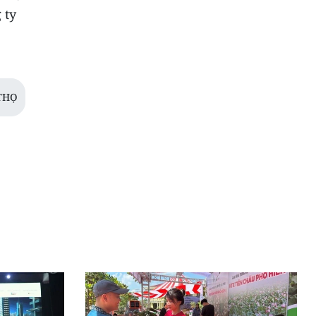
 ty
THỌ