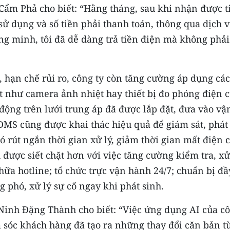
ẩm Phả cho biết: “Hằng tháng, sau khi nhận được t
sử dụng và số tiền phải thanh toán, thông qua dịch 
ng minh, tôi đã dễ dàng trả tiền điện mà không phải
 hạn chế rủi ro, công ty còn tăng cường áp dụng các
át như camera ảnh nhiệt hay thiết bị đo phóng điện 
 động trên lưới trung áp đã được lắp đặt, đưa vào vậ
MS cũng được khai thác hiệu quả để giám sát, phát
 rút ngắn thời gian xử lý, giảm thời gian mất điện 
được siết chặt hơn với việc tăng cường kiểm tra, xử
hữa hotline; tổ chức trực vận hành 24/7; chuẩn bị đầ
g phó, xử lý sự cố ngay khi phát sinh.
Ninh Đặng Thành cho biết: “Việc ứng dụng AI của c
m sóc khách hàng đã tạo ra những thay đổi căn bản t