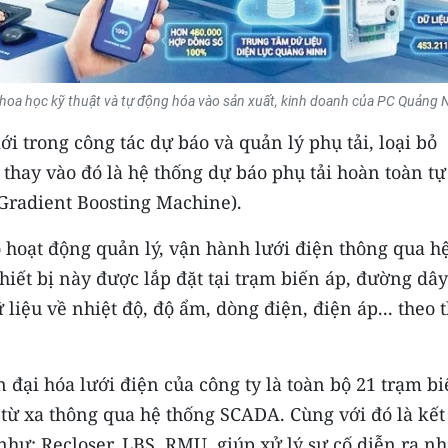
hoa học kỹ thuật và tự động hóa vào sản xuất, kinh doanh của PC Quảng 
 trong công tác dự báo và quản lý phụ tải, loại bỏ
thay vào đó là hệ thống dự báo phụ tải hoàn toàn tự
Gradient Boosting Machine).
 hoạt động quản lý, vận hành lưới điện thông qua h
hiết bị này được lắp đặt tại trạm biến áp, đường dây
ữ liệu về nhiệt độ, độ ẩm, dòng điện, điện áp... theo 
 đại hóa lưới điện của công ty là toàn bộ 21 trạm b
 từ xa thông qua hệ thống SCADA. Cùng với đó là kết
 như: Recloser, LBS, RMU, giúp xử lý sự cố diễn ra n