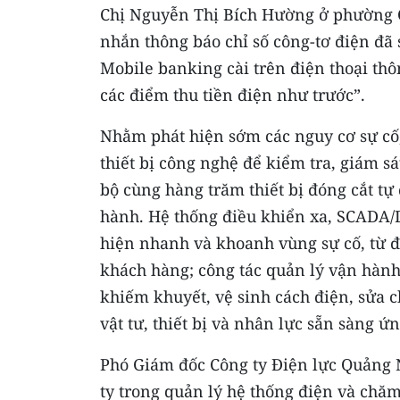
Chị Nguyễn Thị Bích Hường ở phường C
nhắn thông báo chỉ số công-tơ điện đã 
Mobile banking cài trên điện thoại thô
các điểm thu tiền điện như trước”.
Nhằm phát hiện sớm các nguy cơ sự cố,
thiết bị công nghệ để kiểm tra, giám s
bộ cùng hàng trăm thiết bị đóng cắt tự
hành. Hệ thống điều khiển xa, SCADA/D
hiện nhanh và khoanh vùng sự cố, từ đó
khách hàng; công tác quản lý vận hành 
khiếm khuyết, vệ sinh cách điện, sửa c
vật tư, thiết bị và nhân lực sẵn sàng ứn
Phó Giám đốc Công ty Điện lực Quảng 
ty trong quản lý hệ thống điện và chă