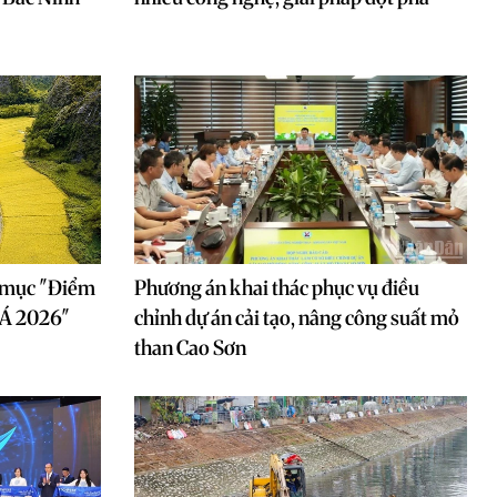
g mục "Điểm
Phương án khai thác phục vụ điều
 Á 2026"
chỉnh dự án cải tạo, nâng công suất mỏ
than Cao Sơn