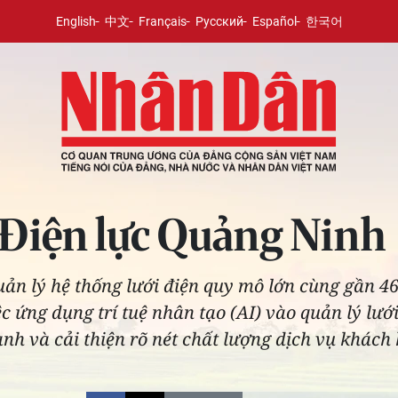
English
中文
Français
Русский
Español
한국어
 Điện lực Quảng Ninh
ản lý hệ thống lưới điện quy mô lớn cùng gần 4
ệc ứng dụng trí tuệ nhân tạo (AI) vào quản lý lướ
ành và cải thiện rõ nét chất lượng dịch vụ khách