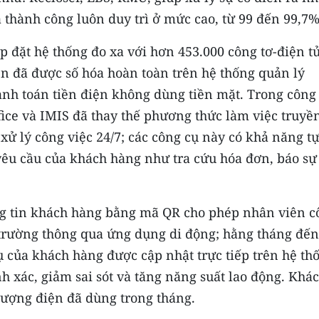
a thành công luôn duy trì ở mức cao, từ 99 đến 99,7%
p đặt hệ thống đo xa với hơn 453.000 công tơ-điện tử
n đã được số hóa hoàn toàn trên hệ thống quản lý
nh toán tiền điện không dùng tiền mặt. Trong công 
fice và IMIS đã thay thế phương thức làm việc truyề
 xử lý công việc 24/7; các công cụ này có khả năng t
yêu cầu của khách hàng như tra cứu hóa đơn, báo sự 
ng tin khách hàng bằng mã QR cho phép nhân viên c
n trường thông qua ứng dụng di động; hằng tháng đến
hụ của khách hàng được cập nhật trực tiếp trên hệ th
 xác, giảm sai sót và tăng năng suất lao động. Khá
 lượng điện đã dùng trong tháng.