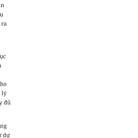
in
vụ
 ra
cục
n
cho
 lý
y đủ
ông
ừ dự