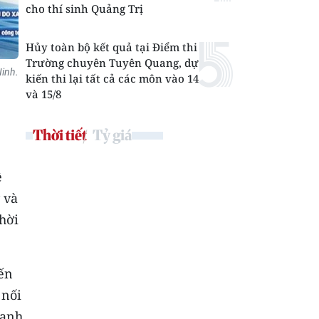
cho thí sinh Quảng Trị
Hủy toàn bộ kết quả tại Điểm thi
Trường chuyên Tuyên Quang, dự
Ninh.
kiến thi lại tất cả các môn vào 14
và 15/8
Thời tiết
Tỷ giá
ệ
 và
thời
iến
 nối
hanh