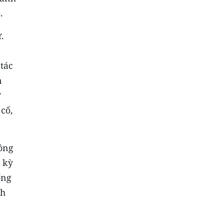
.
.
tác
n
ự
cố,
ông
 kỳ
ống
ch