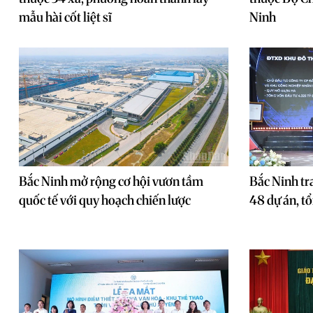
mẫu hài cốt liệt sĩ
Ninh
Bắc Ninh mở rộng cơ hội vươn tầm
Bắc Ninh tr
quốc tế với quy hoạch chiến lược
48 dự án, t