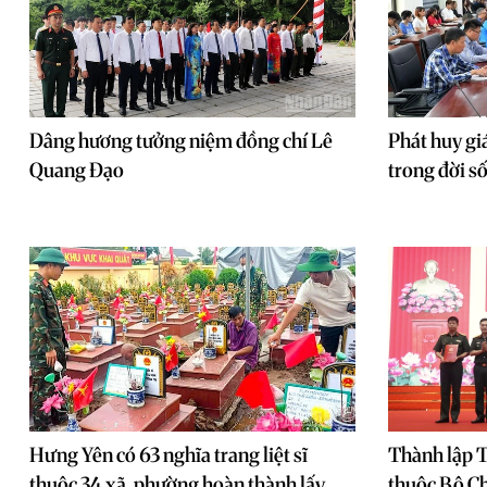
Dâng hương tưởng niệm đồng chí Lê
Phát huy gi
Quang Đạo
trong đời s
Hưng Yên có 63 nghĩa trang liệt sĩ
Thành lập T
thuộc 34 xã, phường hoàn thành lấy
thuộc Bộ Ch