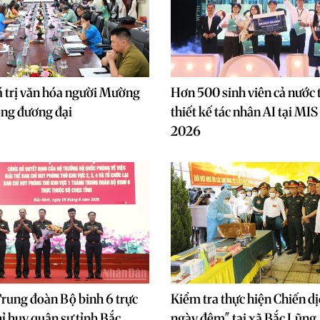
á trị văn hóa người Mường
Hơn 500 sinh viên cả nước t
ống đương đại
thiết kế tác nhân AI tại MIS
2026
rung đoàn Bộ binh 6 trực
Kiểm tra thực hiện Chiến d
ỉ huy quân sự tỉnh Bắc
ngày đêm" tại xã Bắc Lũng,