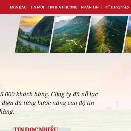
MUA BÁO
TIN MỚI
TIN ĐỊA PHƯƠNG
NHẬN TIN
Đăng nhập
65.000 khách hàng. Công ty đã nỗ lực
i điện đã từng bước nâng cao độ tin
 hàng.
TIN ĐỌC NHIỀU