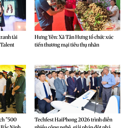
ranh tài
Hưng Yên: Xã Tân Hưng tổ chức xúc
 Talent
tiến thương mại tiêu thụ nhãn
ịch "500
Techfest HaiPhong 2026 trình diễn
 Bắc Ninh
nhiều công nghệ, giải pháp đột phá