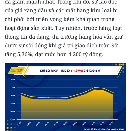
đà giảm mạnh nhất. Trong khi đó, sự lao dốc
CHƯƠNG TRÌNH OCOP - MỖI XÃ
MỘT SẢN PHẨM
của giá xăng dầu và các mặt hàng kim loại bị
chi phối bởi triển vọng kém khả quan trong
hoạt động sản xuất. Tuy nhiên, trước hàng loạt
RADIO
thông tin đa dạng, thị trường hàng hóa vẫn giữ
MEDIA CENTER
được sự sôi động khi giá trị giao dịch toàn Sở
tăng 5,36%, đạt mức hơn 4.200 tỷ đồng.
E-Magazine
Video
Media Chính trị
Media Kinh tế
Media Văn hóa
Media Xã hội