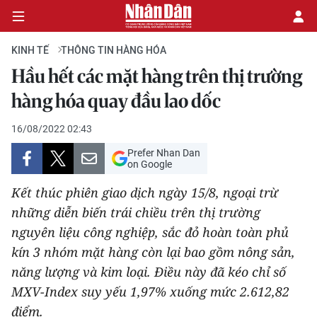
KINH TẾ
THÔNG TIN HÀNG HÓA
Hầu hết các mặt hàng trên thị trường
CHÍNH TRỊ
hàng hóa quay đầu lao dốc
KINH TẾ
16/08/2022 02:43
Prefer Nhan Dan
VĂN HÓA
on Google
Kết thúc phiên giao dịch ngày 15/8, ngoại trừ
XÃ HỘI
những diễn biến trái chiều trên thị trường
nguyên liệu công nghiệp, sắc đỏ hoàn toàn phủ
PHÁP LUẬT
kín 3 nhóm mặt hàng còn lại bao gồm nông sản,
DU LỊCH
năng lượng và kim loại. Điều này đã kéo chỉ số
MXV-Index suy yếu 1,97% xuống mức 2.612,82
THẾ GIỚI
điểm.