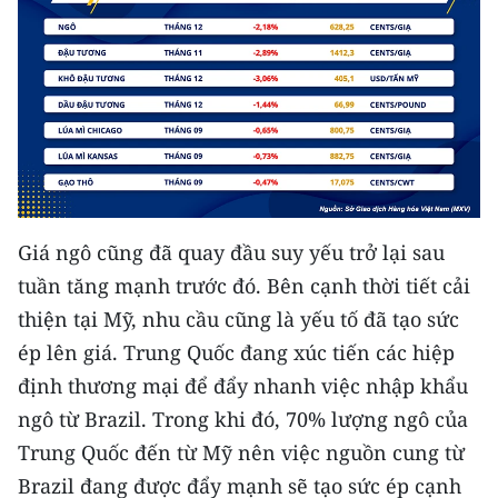
TIN MỚI
TIN ĐỊA PHƯƠNG
Trung du và miền núi phía Bắc
Đồng bằng sông Hồng
Bắc Trung Bộ
Giá ngô cũng đã quay đầu suy yếu trở lại sau
Duyên hải Nam Trung Bộ và Tây
tuần tăng mạnh trước đó. Bên cạnh thời tiết cải
Nguyên
thiện tại Mỹ, nhu cầu cũng là yếu tố đã tạo sức
Đông Nam Bộ
ép lên giá. Trung Quốc đang xúc tiến các hiệp
định thương mại để đẩy nhanh việc nhập khẩu
Đồng bằng sông Cửu Long
ngô từ Brazil. Trong khi đó, 70% lượng ngô của
Chuyên trang Hà Nội
Trung Quốc đến từ Mỹ nên việc nguồn cung từ
Brazil đang được đẩy mạnh sẽ tạo sức ép cạnh
Chuyên trang TP. Hồ Chí Minh