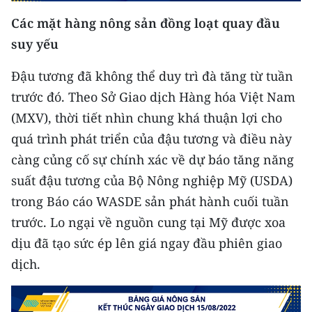
Media Pháp luật
Các mặt hàng nông sản đồng loạt quay đầu
Media Du lịch
suy yếu
Media Thế giới
Đậu tương đã không thể duy trì đà tăng từ tuần
trước đó. Theo Sở Giao dịch Hàng hóa Việt Nam
Media Thể thao
(MXV), thời tiết nhìn chung khá thuận lợi cho
Media Giáo dục
quá trình phát triển của đậu tương và điều này
càng củng cố sự chính xác về dự báo tăng năng
Media Y tế
suất đậu tương của Bộ Nông nghiệp Mỹ (USDA)
Media Khoa học - Công nghệ
trong Báo cáo WASDE sản phát hành cuối tuần
Media Môi trường
trước. Lo ngại về nguồn cung tại Mỹ được xoa
dịu đã tạo sức ép lên giá ngay đầu phiên giao
Ảnh
dịch.
Infographic