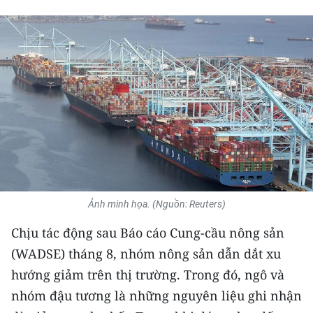
THỂ THAO
GIÁO DỤC
Y TẾ
KHOA HỌC - CÔNG NGHỆ
MÔI TRƯỜNG
BẠN ĐỌC
Ảnh minh họa. (Nguồn: Reuters)
KIỂM CHỨNG THÔNG TIN
Chịu tác động sau Báo cáo Cung-cầu nông sản
TRI THỨC CHUYÊN SÂU
(WADSE) tháng 8, nhóm nông sản dẫn dắt xu
hướng giảm trên thị trường. Trong đó, ngô và
54 DÂN TỘC VIỆT NAM
nhóm đậu tương là những nguyên liệu ghi nhận