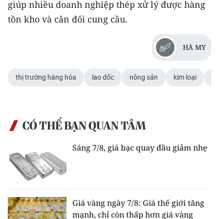
giúp nhiều doanh nghiệp thép xử lý được hàng
tồn kho và cân đối cung cầu.
HÀ MY
thị trường hàng hóa
lao dốc
nông sản
kim loại
gi
CÓ THỂ BẠN QUAN TÂM
Sáng 7/8, giá bạc quay đầu giảm nhẹ
Giá vàng ngày 7/8: Giá thế giới tăng
mạnh, chỉ còn thấp hơn giá vàng