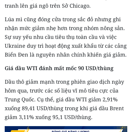
tranh lên giá ngô trên Sở Chicago.
CHUYÊN ĐỀ
Lúa mì cũng đóng cửa trong sắc đỏ nhưng ghi
CÁC CHUYÊN TRANG
nhận mức giảm nhẹ hơn trong nhóm nông sản.
Sự suy yếu nhu cầu tiêu thụ toàn cầu và việc
Ukraine duy trì hoạt động xuất khẩu từ các cảng
VỀ BÁO NHÂN DÂN
Biển Đen là nguyên nhân chính khiến giá giảm.
THỜI NAY
Giá dầu WTI đánh mất mốc 90 USD/thùng
NHÂN DÂN CUỐI TUẦN
Dầu thô giảm mạnh trong phiên giao dịch ngày
NHÂN DÂN HẰNG THÁNG
hôm qua, trước các số liệu vĩ mô tiêu cực của
Trung Quốc. Cụ thể, giá dầu WTI giảm 2,91%
MUA BÁO
xuống 89,41 USD/thùng trong khi giá dầu Brent
ĐỌC BÁO IN
giảm 3,11% xuống 95,1 USD/thùng.