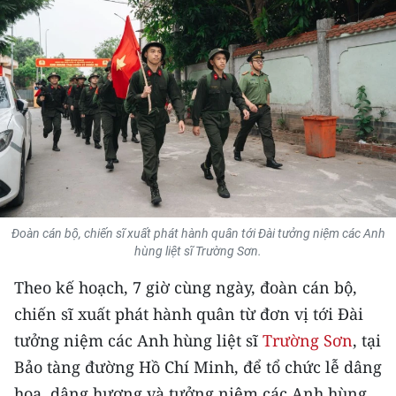
THỂ THAO
GIÁO DỤC
Y TẾ
KHOA HỌC - CÔNG NGHỆ
MÔI TRƯỜNG
BẠN ĐỌC
Đoàn cán bộ, chiến sĩ xuất phát hành quân tới Đài tưởng niệm các Anh
hùng liệt sĩ Trường Sơn.
KIỂM CHỨNG THÔNG TIN
Theo kế hoạch, 7 giờ cùng ngày, đoàn cán bộ,
chiến sĩ xuất phát hành quân từ đơn vị tới Đài
TRI THỨC CHUYÊN SÂU
tưởng niệm các Anh hùng liệt sĩ
Trường Sơn
, tại
54 DÂN TỘC VIỆT NAM
Bảo tàng đường Hồ Chí Minh, để tổ chức lễ dâng
hoa, dâng hương và tưởng niệm các Anh hùng