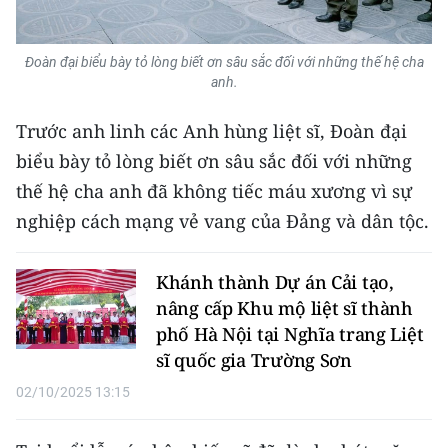
TIN MỚI
Đoàn đại biểu bày tỏ lòng biết ơn sâu sắc đối với những thế hệ cha
TIN ĐỊA PHƯƠNG
anh.
Trung du và miền núi phía Bắc
Trước anh linh các Anh hùng liệt sĩ, Đoàn đại
Đồng bằng sông Hồng
biểu bày tỏ lòng biết ơn sâu sắc đối với những
thế hệ cha anh đã không tiếc máu xương vì sự
Bắc Trung Bộ
nghiệp cách mạng vẻ vang của Đảng và dân tộc.
Duyên hải Nam Trung Bộ và Tây
Nguyên
Khánh thành Dự án Cải tạo,
nâng cấp Khu mộ liệt sĩ thành
Đông Nam Bộ
phố Hà Nội tại Nghĩa trang Liệt
Đồng bằng sông Cửu Long
sĩ quốc gia Trường Sơn
02/10/2025 13:15
Chuyên trang Hà Nội
Chuyên trang TP. Hồ Chí Minh