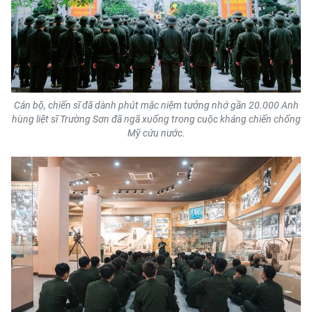
ENGLISH
中文
FRANÇAIS
Cán bộ, chiến sĩ đã dành phút mặc niệm tưởng nhớ gần 20.000 Anh
РУССКИЙ
hùng liệt sĩ Trường Sơn đã ngã xuống trong cuộc kháng chiến chống
Mỹ cứu nước.
ESPAÑOL
한국어