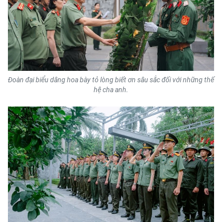
Media Pháp luật
Media Du lịch
Media Thế giới
Media Thể thao
Đoàn đại biểu dâng hoa bày tỏ lòng biết ơn sâu sắc đối với những thế
Media Giáo dục
hệ cha anh.
Media Y tế
Media Khoa học - Công nghệ
Media Môi trường
Ảnh
Infographic