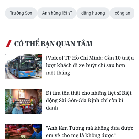
Trường Sơn
Anh hùng liệt sĩ
dâng hương
công an
CÓ THỂ BẠN QUAN TÂM
[Video] TP Hồ Chí Minh: Gần 10 triệu
lượt khách đi xe buýt chỉ sau hơn
một tháng
Đi tìm tên thật cho những liệt sĩ Biệt
động Sài Gòn-Gia Định chỉ còn bí
danh
"Anh làm Tướng mà không đưa được
em về cho mẹ là không được"