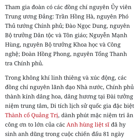
CHƯƠNG TRÌNH OCOP - MỖI XÃ
Tham gia đoàn có các đồng chí nguyên Ủy viên
MỘT SẢN PHẨM
Trung ương Đảng: Trần Hồng Hà, nguyên Phó
Thủ tướng Chính phủ; Đào Ngọc Dung, nguyên
RADIO
Bộ trưởng Dân tộc và Tôn giáo; Nguyễn Mạnh
Hùng, nguyên Bộ trưởng Khoa học và Công
MEDIA CENTER
nghệ; Đoàn Hồng Phong, nguyên Tổng Thanh
E-Magazine
tra Chính phủ.
Video
Trong không khí linh thiêng và xúc động, các
đồng chí nguyên lãnh đạo Nhà nước, Chính phủ
Media Chính trị
thành kính dâng hoa, dâng hương tại Đài tưởng
Media Kinh tế
niệm trung tâm, Di tích lịch sử quốc gia đặc biệt
Thành cổ Quảng Trị
, dành phút mặc niệm tri ân
Media Văn hóa
công ơn to lớn của các
Anh hùng liệt sĩ
đã hy
Media Xã hội
sinh anh dũng trong cuộc chiến đấu 81 ngày