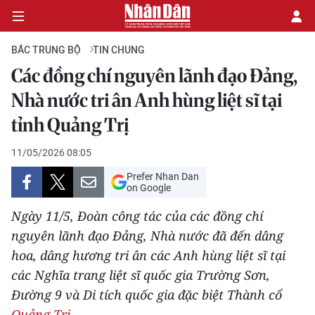
BẮC TRUNG BỘ
TIN CHUNG
Các đồng chí nguyên lãnh đạo Đảng,
CHÍNH TRỊ
Nhà nước tri ân Anh hùng liệt sĩ tại
tỉnh Quảng Trị
KINH TẾ
11/05/2026 08:05
VĂN HÓA
Prefer Nhan Dan
on Google
XÃ HỘI
Ngày 11/5, Đoàn công tác của các đồng chí
PHÁP LUẬT
nguyên lãnh đạo Đảng, Nhà nước đã đến dâng
hoa, dâng hương tri ân các Anh hùng liệt sĩ tại
DU LỊCH
các Nghĩa trang liệt sĩ quốc gia Trường Sơn,
Đường 9 và Di tích quốc gia đặc biệt Thành cổ
THẾ GIỚI
Quảng Trị
.