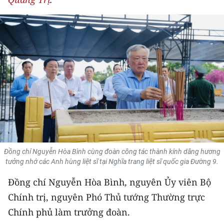
THỂ THAO
GIÁO DỤC
Y TẾ
KHOA HỌC - CÔNG NGHỆ
MÔI TRƯỜNG
BẠN ĐỌC
Đồng chí Nguyễn Hòa Bình cùng đoàn công tác thành kính dâng hương
KIỂM CHỨNG THÔNG TIN
tưởng nhớ các Anh hùng liệt sĩ tại Nghĩa trang liệt sĩ quốc gia Đường 9.
TRI THỨC CHUYÊN SÂU
Đồng chí Nguyễn Hòa Bình, nguyên Ủy viên Bộ
Chính trị, nguyên Phó Thủ tướng Thường trực
54 DÂN TỘC VIỆT NAM
Chính phủ làm trưởng đoàn.