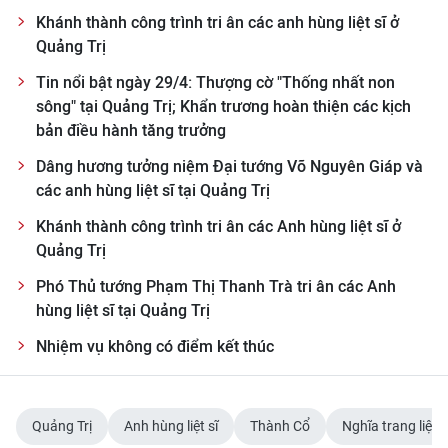
Khánh thành công trình tri ân các anh hùng liệt sĩ ở
CHUYÊN ĐỀ
Quảng Trị
Tin nổi bật ngày 29/4: Thượng cờ "Thống nhất non
CÁC CHUYÊN TRANG
sông" tại Quảng Trị; Khẩn trương hoàn thiện các kịch
bản điều hành tăng trưởng
VỀ BÁO NHÂN DÂN
Dâng hương tưởng niệm Đại tướng Võ Nguyên Giáp và
các anh hùng liệt sĩ tại Quảng Trị
THỜI NAY
Khánh thành công trình tri ân các Anh hùng liệt sĩ ở
Quảng Trị
NHÂN DÂN CUỐI TUẦN
Phó Thủ tướng Phạm Thị Thanh Trà tri ân các Anh
NHÂN DÂN HẰNG THÁNG
hùng liệt sĩ tại Quảng Trị
Nhiệm vụ không có điểm kết thúc
MUA BÁO
ĐỌC BÁO IN
Quảng Trị
Anh hùng liệt sĩ
Thành Cổ
Nghĩa trang liệt 