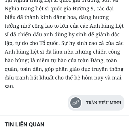
TIN MỚI
Nghĩa trang liệt sĩ quốc gia Đường 9, các đại
biểu đã thành kính dâng hoa, dâng hương
TIN ĐỊA PHƯƠNG
tưởng nhớ công lao to lớn của các Anh hùng liệt
Trung du và miền núi phía Bắc
sĩ đã chiến đấu anh dũng hy sinh để giành độc
lập, tự do cho Tổ quốc. Sự hy sinh cao cả của các
Đồng bằng sông Hồng
Anh hùng liệt sĩ đã làm nên những chiến công
Bắc Trung Bộ
hào hùng; là niềm tự hào của toàn Đảng, toàn
quân, toàn dân, góp phần giáo dục truyền thống
Duyên hải Nam Trung Bộ và Tây
đấu tranh bất khuất cho thế hệ hôm nay và mai
Nguyên
sau.
Đông Nam Bộ
Đồng bằng sông Cửu Long
TRẦN HIẾU MINH
Chuyên trang Hà Nội
TIN LIÊN QUAN
Chuyên trang TP. Hồ Chí Minh