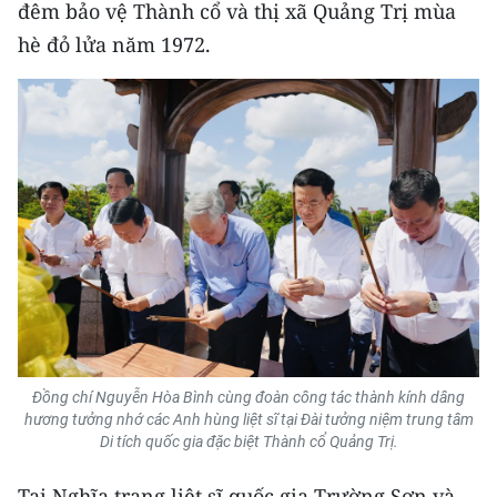
Media Pháp luật
đêm bảo vệ Thành cổ và thị xã Quảng Trị mùa
hè đỏ lửa năm 1972.
Media Du lịch
Media Thế giới
Media Thể thao
Media Giáo dục
Media Y tế
Media Khoa học - Công nghệ
Media Môi trường
Ảnh
Đồng chí Nguyễn Hòa Bình cùng đoàn công tác thành kính dâng
hương tưởng nhớ các Anh hùng liệt sĩ tại Đài tưởng niệm trung tâm
Di tích quốc gia đặc biệt Thành cổ Quảng Trị.
Infographic
Tại Nghĩa trang liệt sĩ quốc gia Trường Sơn và