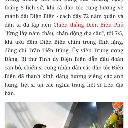
CHƯƠNG TRÌNH OCOP - MỖI XÃ
tháng 5 lịch sử, khi cả dân tộc cùng hướng về
MỘT SẢN PHẨM
mảnh đất Điện Biên - cách đây 72 năm quân và
dân ta đã lập nên
Chiến thắng Điện Biên Phủ
RADIO
"lừng lẫy năm châu, chấn động địa cầu", tối 7/5,
khi trời đêm Điện Biên chìm trong tĩnh lặng,
MEDIA CENTER
đồng chí Trần Tiến Dũng, Ủy viên Trung ương
E-Magazine
Đảng, Bí thư Tỉnh ủy Điện Biên dẫn đầu đoàn
cán bộ, chiến sĩ cùng nhân dân các dân tộc Điện
Video
Biên đã thành kính dâng hương viếng các anh
Media Chính trị
hùng, liệt sĩ tại các nghĩa trang liệt sĩ trên địa
Media Kinh tế
bàn.
Media Văn hóa
Media Xã hội