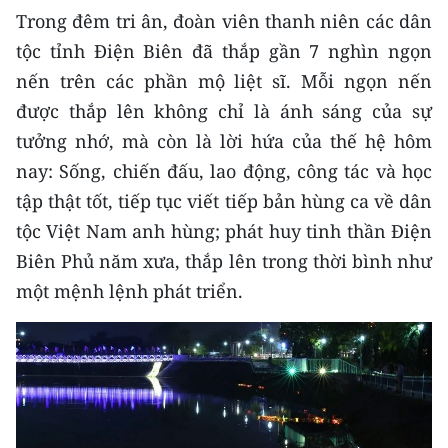
Trong đêm tri ân, đoàn viên thanh niên các dân
CHUYÊN ĐỀ
tộc tỉnh Điện Biên đã thắp gần 7 nghìn ngọn
nến trên các phần mộ liệt sĩ. Mỗi ngọn nến
CÁC CHUYÊN TRANG
được thắp lên không chỉ là ánh sáng của sự
tưởng nhớ, mà còn là lời hứa của thế hệ hôm
VỀ BÁO NHÂN DÂN
nay: Sống, chiến đấu, lao động, công tác và học
tập thật tốt, tiếp tục viết tiếp bản hùng ca về dân
THỜI NAY
tộc Việt Nam anh hùng; phát huy tinh thần Điện
NHÂN DÂN CUỐI TUẦN
Biên Phủ năm xưa, thắp lên trong thời bình như
một mệnh lệnh phát triển.
NHÂN DÂN HẰNG THÁNG
MUA BÁO
ĐỌC BÁO IN