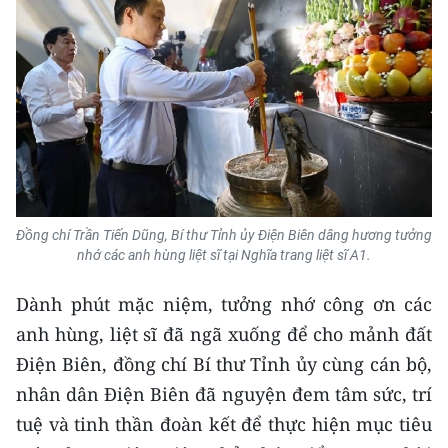
Media Pháp luật
Media Du lịch
Media Thế giới
Media Thể thao
Media Giáo dục
Media Y tế
Đồng chí Trần Tiến Dũng, Bí thư Tỉnh ủy Điện Biên dâng hương tưởng
nhớ các anh hùng liệt sĩ tại Nghĩa trang liệt sĩ A1.
Media Khoa học - Công nghệ
Dành phút mặc niệm, tưởng nhớ công ơn các
Media Môi trường
anh hùng, liệt sĩ đã ngã xuống để cho mảnh đất
Ảnh
Điện Biên, đồng chí Bí thư Tỉnh ủy cùng cán bộ,
nhân dân Điện Biên đã nguyện đem tâm sức, trí
Infographic
tuệ và tinh thần đoàn kết để thực hiện mục tiêu