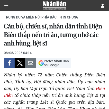
TRUNG DU VÀ MIỀN NÚI PHÍA BẮC
TIN CHUNG
Cán bộ, chiến sĩ, nhân dân tỉnh Điện
CHÍNH TRỊ
Biên thắp nến tri ân, tưởng nhớ các
anh hùng, liệt sĩ
KINH TẾ
08/05/2026 04:14
VĂN HÓA
Prefer Nhan Dan
on Google
XÃ HỘI
Nhân kỷ niệm 72 năm Chiến thắng Điện Biên
PHÁP LUẬT
Phủ, Tỉnh ủy, Hội đồng nhân dân, Ủy ban nhân
dân, Ủy ban Mặt trận Tổ quốc Việt Nam tỉnh
Điện
DU LỊCH
Biên
tổ chức thắp nến tri ân anh hùng, liệt sĩ tại
các nghĩa trang Liệt sĩ Quốc gia trên địa bàn,
THẾ GIỚI
gồm: A1, Him Lam, Độc Lập, Tông Khao và thả