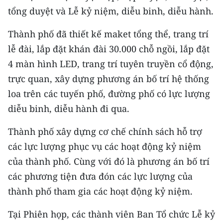
tổng duyệt và Lễ kỷ niệm, diễu binh, diễu hành.
CHUYÊN ĐỀ
Thành phố đã thiết kế maket tổng thể, trang trí
CÁC CHUYÊN TRANG
lễ đài, lắp đặt khán đài 30.000 chỗ ngồi, lắp đặt
4 màn hình LED, trang trí tuyên truyền cổ động,
VỀ BÁO NHÂN DÂN
trực quan, xây dựng phương án bố trí hệ thống
loa trên các tuyến phố, đường phố có lực lượng
THỜI NAY
diễu binh, diễu hành đi qua.
NHÂN DÂN CUỐI TUẦN
Thành phố xây dựng cơ chế chính sách hỗ trợ
các lực lượng phục vụ các hoạt động kỷ niệm
NHÂN DÂN HẰNG THÁNG
của thành phố. Cùng với đó là phương án bố trí
MUA BÁO
các phương tiện đưa đón các lực lượng của
thành phố tham gia các hoạt động kỷ niệm.
ĐỌC BÁO IN
Tại Phiên họp, các thành viên Ban Tổ chức Lễ kỷ