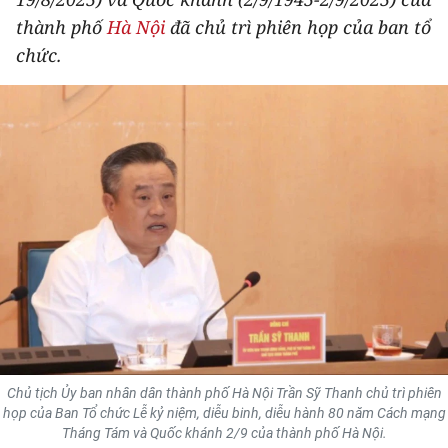
THỂ THAO
thành phố
Hà Nội
đã chủ trì phiên họp của ban tổ
chức.
GIÁO DỤC
Y TẾ
KHOA HỌC - CÔNG NGHỆ
MÔI TRƯỜNG
BẠN ĐỌC
KIỂM CHỨNG THÔNG TIN
TRI THỨC CHUYÊN SÂU
Chủ tịch Ủy ban nhân dân thành phố Hà Nội Trần Sỹ Thanh chủ trì phiên
54 DÂN TỘC VIỆT NAM
họp của Ban Tổ chức Lễ kỷ niệm, diễu binh, diễu hành 80 năm Cách mạng
Tháng Tám và Quốc khánh 2/9 của thành phố Hà Nội.