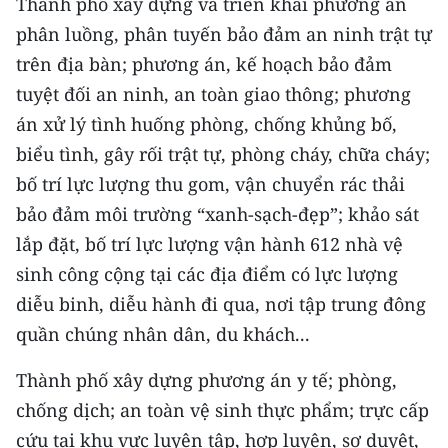
Thành phố xây dựng và triển khai phương án
TIN MỚI
phân luồng, phân tuyến bảo đảm an ninh trật tự
trên địa bàn; phương án, kế hoạch bảo đảm
TIN ĐỊA PHƯƠNG
tuyệt đối an ninh, an toàn giao thông; phương
Trung du và miền núi phía Bắc
án xử lý tình huống phòng, chống khủng bố,
biểu tình, gây rối trật tự, phòng cháy, chữa cháy;
Đồng bằng sông Hồng
bố trí lực lượng thu gom, vận chuyển rác thải
Bắc Trung Bộ
bảo đảm môi trường “xanh-sạch-đẹp”; khảo sát
lắp đặt, bố trí lực lượng vận hành 612 nhà vệ
Duyên hải Nam Trung Bộ và Tây
Nguyên
sinh công cộng tại các địa điểm có lực lượng
diễu binh, diễu hành đi qua, nơi tập trung đông
Đông Nam Bộ
quần chúng nhân dân, du khách...
Đồng bằng sông Cửu Long
Thành phố xây dựng phương án y tế; phòng,
Chuyên trang Hà Nội
chống dịch; an toàn vệ sinh thực phẩm; trực cấp
cứu tại khu vực luyện tập, hợp luyện, sơ duyệt,
Chuyên trang TP. Hồ Chí Minh