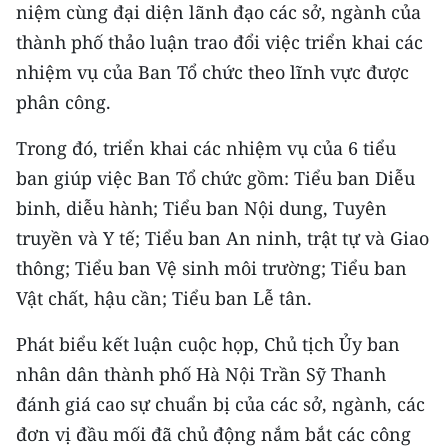
niệm cùng đại diện lãnh đạo các sở, ngành của
ENGLISH
thành phố thảo luận trao đổi việc triển khai các
中文
nhiệm vụ của Ban Tổ chức theo lĩnh vực được
phân công.
FRANÇAIS
Trong đó, triển khai các nhiệm vụ của 6 tiểu
РУССКИЙ
ban giúp việc Ban Tổ chức gồm: Tiểu ban Diễu
ESPAÑOL
binh, diễu hành; Tiểu ban Nội dung, Tuyên
truyền và Y tế; Tiểu ban An ninh, trật tự và Giao
한국어
thông; Tiểu ban Vệ sinh môi trường; Tiểu ban
Vật chất, hậu cần; Tiểu ban Lễ tân.
Phát biểu kết luận cuộc họp, Chủ tịch Ủy ban
nhân dân thành phố Hà Nội Trần Sỹ Thanh
đánh giá cao sự chuẩn bị của các sở, ngành, các
đơn vị đầu mối đã chủ động nắm bắt các công