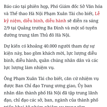
CHƯƠNG TRÌNH OCOP - MỖI XÃ
Báo cáo tại phiên họp, Phó Giám đốc Sở Văn hóa
MỘT SẢN PHẨM
và Thể thao Hà Nội Phạm Xuân Tài cho biết,
Lễ
kỷ niệm, diễu binh, diễu hành
sẽ diễn ra sáng
RADIO
2/9 tại Quảng trường Ba Đình và một số tuyến
đường trung tâm Thủ đô Hà Nội.
MEDIA CENTER
Dự kiến có khoảng 40.000 người tham dự sự
E-Magazine
kiện này, bao gồm khách mời, lực lượng diễu
Video
binh, diễu hành, quần chúng nhân dân và các
Media Chính trị
lực lượng làm nhiệm vụ.
Media Kinh tế
Ông Phạm Xuân Tài cho biết, căn cứ nhiệm vụ
được Ban Chỉ đạo Trung ương giao, Ủy ban
Media Văn hóa
nhân dân thành phố Hà Nội đã tập trung lãnh
Media Xã hội
đạo, chỉ đạo các sở, ban, ngành của thành phố
triển khai 10 nhóm nhiệm vụ trọng tâm.