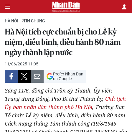
HÀ NỘI
TIN CHUNG
Hà Nội tích cực chuẩn bị cho Lễ kỷ
CHÍNH TRỊ
niệm, diễu binh, diễu hành 80 năm
ngày thành lập nước
KINH TẾ
11/06/2025 11:05
VĂN HÓA
Prefer Nhan Dan
on Google
XÃ HỘI
Sáng 11/6, đồng chí Trần Sỹ Thanh, Ủy viên
PHÁP LUẬT
Trung ương Đảng, Phó Bí thư Thành ủy,
Chủ tịch
Ủy ban nhân dân thành phố Hà Nội
, Trưởng Ban
DU LỊCH
Tổ chức Lễ kỷ niệm, diễu binh, diễu hành 80 năm
Cách mạng tháng Tám thành công (19/8/1945-
THẾ GIỚI
19/8/2025) và Quốc khánh (2/9/1945-2/9/2025) của