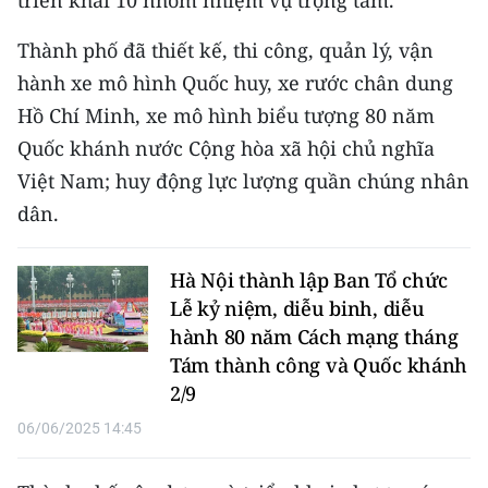
Media Pháp luật
Thành phố đã thiết kế, thi công, quản lý, vận
Media Du lịch
hành xe mô hình Quốc huy, xe rước chân dung
Media Thế giới
Hồ Chí Minh, xe mô hình biểu tượng 80 năm
Quốc khánh nước Cộng hòa xã hội chủ nghĩa
Media Thể thao
Việt Nam; huy động lực lượng quần chúng nhân
Media Giáo dục
dân.
Media Y tế
Hà Nội thành lập Ban Tổ chức
Media Khoa học - Công nghệ
Lễ kỷ niệm, diễu binh, diễu
hành 80 năm Cách mạng tháng
Media Môi trường
Tám thành công và Quốc khánh
2/9
Ảnh
06/06/2025 14:45
Infographic