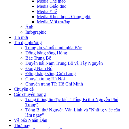
Media Thể thao
Media Giáo dục
Media Y tế
Media Khoa học - Công nghệ
Media Môi trường
Ảnh
Infographic
Tin mới
Tin địa phương
Trung du và miền núi phía Bắc
Đồng bằng sông Hồng
Bắc Trung Bộ
Duyên hải Nam Trung Bộ và Tây Nguyên
Đông Nam Bộ
Đồng bằng sông Cửu Long
Chuyên trang Hà Nội
Chuyên trang TP. Hồ Chí Minh
Chuyên đề
Các chuyên trang
Trang thông tin đặc biệt "Tổng Bí thư Nguyễn Phú
Trọng"
Tổng Bí thư Nguyễn Văn Linh và "Những việc cần
làm ngay"
Về báo Nhân Dân
Thời nay