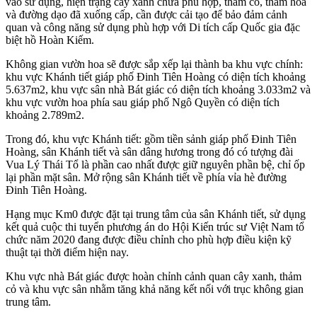
vào sử dụng, hiện trạng cây xanh chưa phù hợp, thảm cỏ, thảm hoa
và đường dạo đã xuống cấp, cần được cải tạo để bảo đảm cảnh
quan và công năng sử dụng phù hợp với Di tích cấp Quốc gia đặc
biệt hồ Hoàn Kiếm.
Không gian vườn hoa sẽ được sắp xếp lại thành ba khu vực chính:
khu vực Khánh tiết giáp phố Đinh Tiên Hoàng có diện tích khoảng
5.637m2, khu vực sân nhà Bát giác có diện tích khoảng 3.033m2 và
khu vực vườn hoa phía sau giáp phố Ngô Quyền có diện tích
khoảng 2.789m2.
Trong đó, khu vực Khánh tiết: gồm tiền sảnh giáp phố Đinh Tiên
Hoàng, sân Khánh tiết và sân dâng hương trong đó có tượng đài
Vua Lý Thái Tổ là phần cao nhất được giữ nguyên phần bệ, chỉ ốp
lại phần mặt sân. Mở rộng sân Khánh tiết về phía vỉa hè đường
Đinh Tiên Hoàng.
Hạng mục Km0 được đặt tại trung tâm của sân Khánh tiết, sử dụng
kết quả cuộc thi tuyển phương án do Hội Kiến trúc sư Việt Nam tổ
chức năm 2020 đang được điều chỉnh cho phù hợp điều kiện kỹ
thuật tại thời điểm hiện nay.
Khu vực nhà Bát giác được hoàn chỉnh cảnh quan cây xanh, thảm
cỏ và khu vực sân nhằm tăng khả năng kết nối với trục không gian
trung tâm.