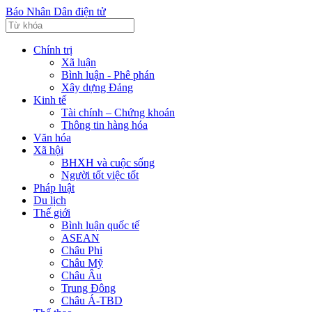
Báo Nhân Dân điện tử
Chính trị
Xã luận
Bình luận - Phê phán
Xây dựng Đảng
Kinh tế
Tài chính – Chứng khoán
Thông tin hàng hóa
Văn hóa
Xã hội
BHXH và cuộc sống
Người tốt việc tốt
Pháp luật
Du lịch
Thế giới
Bình luận quốc tế
ASEAN
Châu Phi
Châu Mỹ
Châu Âu
Trung Đông
Châu Á-TBD