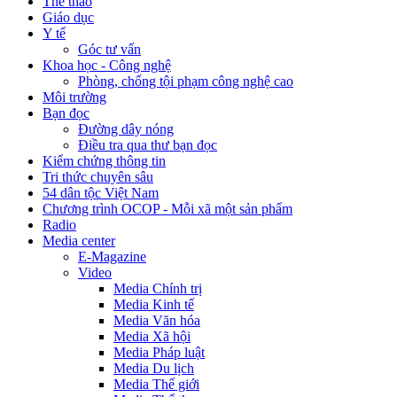
Thể thao
Giáo dục
Y tế
Góc tư vấn
Khoa học - Công nghệ
Phòng, chống tội phạm công nghệ cao
Môi trường
Bạn đọc
Đường dây nóng
Điều tra qua thư bạn đọc
Kiểm chứng thông tin
Tri thức chuyên sâu
54 dân tộc Việt Nam
Chương trình OCOP - Mỗi xã một sản phẩm
Radio
Media center
E-Magazine
Video
Media Chính trị
Media Kinh tế
Media Văn hóa
Media Xã hội
Media Pháp luật
Media Du lịch
Media Thế giới