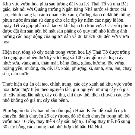
Khu vực vườn hoa phía sau tượng đài vua Lý Thái Tổ và nhà Bát
giác, kết nối với Quảng trường Ngân hàng Nhà nước sẽ được cải
tạo, chỉnh trang lại cảnh quan cây xanh, đường dạo có đặt hệ thống
phun nước âm sàn sử dụng cho các dịp kỷ niệm các ngày lễ lớn,
ngày Tết và góp phần cải tạo vi khí hậu cho khu vực. Các vòi phun
được đặt âm sàn nên bề mặt sân phẳng có quy mô nhỏ không ảnh
hưởng các hoạt động của người dân và du khách khi đến với vườn
hoa.
Hiện nay, tổng số cây xanh trong vườn hoa Lý Thái Tổ được trồng
đa dạng qua nhiều thời kỳ với tổng số 100 cây gồm các loại cây
như: sưa, vàng anh, thàn mát, bằng lăng, giáng hương, lộc vừng,
hoàng yến, muồng, đa, đề, lát, xoài, phượng, si, sanh, sữa, lan, chay,
sếu, dầu nước...
Thực hiện dự án cải tạo, chỉnh trang, các cây xanh tại khu vực vườn
hoa được thực hiện theo nguyên tắc: giữ nguyên những cây có giá
trị, cây trồng lâu năm, cây cổ thụ, chỉ thay thế, dịch chuyển các cây
nhỏ không có giá trị, cây sâu bệnh.
Phương án do Ủy ban nhân dân quận Hoàn Kiếm đề xuất là dịch
chuyển, đánh chuyển 25 cây (trong đó sẽ dịch chuyển trong nội bộ
vườn hoa 16 cây, thay thế 9 cây sâu bệnh). Trồng thay thế, bổ sung
30 cây bằng các chủng loại phù hợp khí hậu Hà Nội.