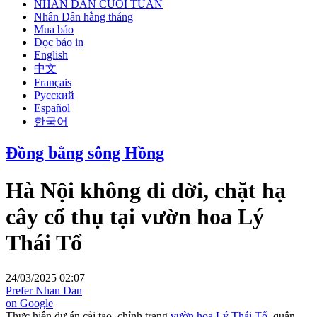
NHÂN DÂN CUỐI TUẦN
Nhân Dân hằng tháng
Mua báo
Đọc báo in
English
中文
Français
Русский
Español
한국어
Đồng bằng sông Hồng
Hà Nội không di dời, chặt hạ
cây cổ thụ tại vườn hoa Lý
Thái Tổ
24/03/2025 02:07
Prefer Nhan Dan
on Google
Thực hiện dự án cải tạo, chỉnh trang
vườn hoa Lý Thái Tổ
, quận