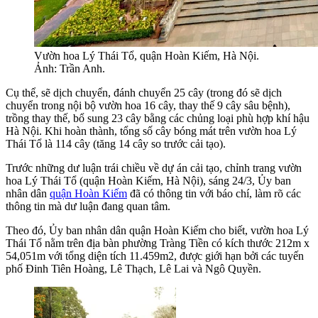
Vườn hoa Lý Thái Tổ, quận Hoàn Kiếm, Hà Nội.
Ảnh: Trần Anh.
Cụ thể, sẽ dịch chuyển, đánh chuyển 25 cây (trong đó sẽ dịch
chuyển trong nội bộ vườn hoa 16 cây, thay thế 9 cây sâu bệnh),
trồng thay thế, bổ sung 23 cây bằng các chủng loại phù hợp khí hậu
Hà Nội. Khi hoàn thành, tổng số cây bóng mát trên vườn hoa Lý
Thái Tổ là 114 cây (tăng 14 cây so trước cải tạo).
Trước những dư luận trái chiều về dự án cải tạo, chỉnh trang vườn
hoa Lý Thái Tổ (quận Hoàn Kiếm, Hà Nội), sáng 24/3, Ủy ban
nhân dân
quận Hoàn Kiếm
đã có thông tin với báo chí, làm rõ các
thông tin mà dư luận đang quan tâm.
Theo đó, Ủy ban nhân dân quận Hoàn Kiếm cho biết, vườn hoa Lý
Thái Tổ nằm trên địa bàn phường Tràng Tiền có kích thước 212m x
54,051m với tổng diện tích 11.459m2, được giới hạn bởi các tuyến
phố Đinh Tiên Hoàng, Lê Thạch, Lê Lai và Ngô Quyền.