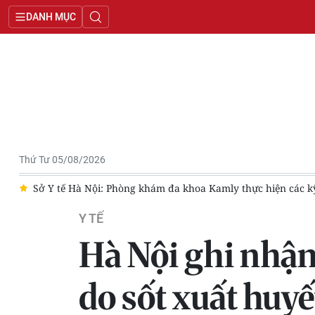
DANH MỤC
Thứ Tư 05/08/2026
hực hiện các kỹ thuật chưa được Bộ Y tế phê duyệt
Ngày hoạt
Y TẾ
Hà Nội ghi nhận
do sốt xuất huyế