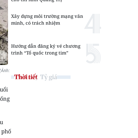
Xây dựng môi trường mạng văn
minh, có trách nhiệm
Hướng dẫn đăng ký vé chương
trình “Tổ quốc trong tim”
 (Ảnh:
Thời tiết
Tỷ giá
uổi
uống
au
 phố