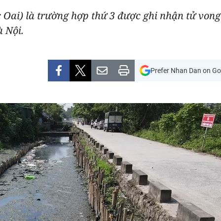
 Oai) là trường hợp thứ 3 được ghi nhận tử vong
 Nội.
Prefer Nhan Dan on Go