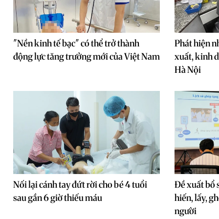
"Nền kinh tế bạc" có thể trở thành
Phát hiện 
động lực tăng trưởng mới của Việt Nam
xuất, kinh 
Hà Nội
Nối lại cánh tay đứt rời cho bé 4 tuổi
Đề xuất bổ 
sau gần 6 giờ thiếu máu
hiến, lấy, g
người