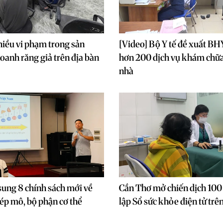
nhiều vi phạm trong sản
[Video] Bộ Y tế đề xuất BHY
doanh răng giả trên địa bàn
hơn 200 dịch vụ khám chữa
nhà
sung 8 chính sách mới về
Cần Thơ mở chiến dịch 100
hép mô, bộ phận cơ thể
lập Sổ sức khỏe điện tử tr