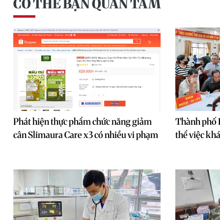
CÓ THỂ BẠN QUAN TÂM
Phát hiện thực phẩm chức năng giảm
Thành phố 
cân Slimaura Care x3 có nhiều vi phạm
thể việc kh