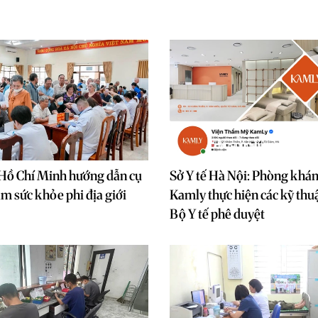
Hồ Chí Minh hướng dẫn cụ
Sở Y tế Hà Nội: Phòng khá
ám sức khỏe phi địa giới
Kamly thực hiện các kỹ thu
Bộ Y tế phê duyệt