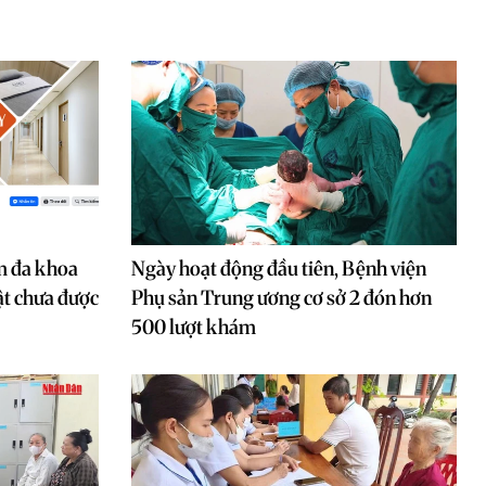
m đa khoa
Ngày hoạt động đầu tiên, Bệnh viện
ật chưa được
Phụ sản Trung ương cơ sở 2 đón hơn
500 lượt khám