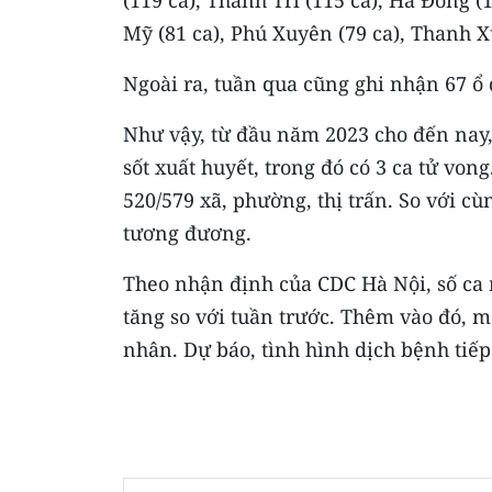
(119 ca), Thanh Trì (115 ca), Hà Đông 
Mỹ (81 ca), Phú Xuyên (79 ca), Thanh Xu
Ngoài ra, tuần qua cũng ghi nhận 67 ổ d
Như vậy, từ đầu năm 2023 cho đến nay,
sốt xuất huyết, trong đó có 3 ca tử von
520/579 xã, phường, thị trấn. So với c
tương đương.
Theo nhận định của CDC Hà Nội, số ca m
tăng so với tuần trước. Thêm vào đó, m
nhân. Dự báo, tình hình dịch bệnh tiếp 