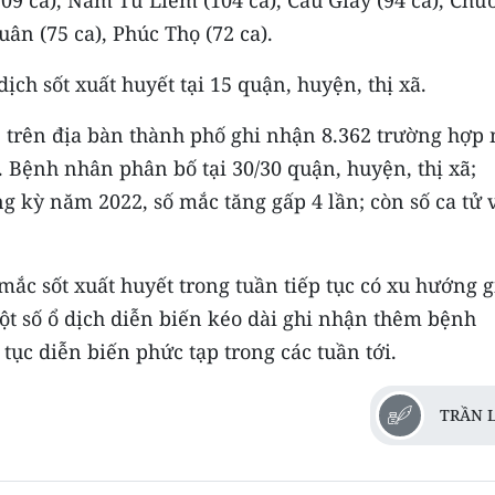
(109 ca), Nam Từ Liêm (104 ca), Cầu Giấy (94 ca), Ch
ân (75 ca), Phúc Thọ (72 ca).
ịch sốt xuất huyết tại 15 quận, huyện, thị xã.
 trên địa bàn thành phố ghi nhận 8.362 trường hợp
g. Bệnh nhân phân bố tại 30/30 quận, huyện, thị xã;
ùng kỳ năm 2022, số mắc tăng gấp 4 lần; còn số ca tử
ắc sốt xuất huyết trong tuần tiếp tục có xu hướng g
ột số ổ dịch diễn biến kéo dài ghi nhận thêm bệnh
tục diễn biến phức tạp trong các tuần tới.
TRẦN 