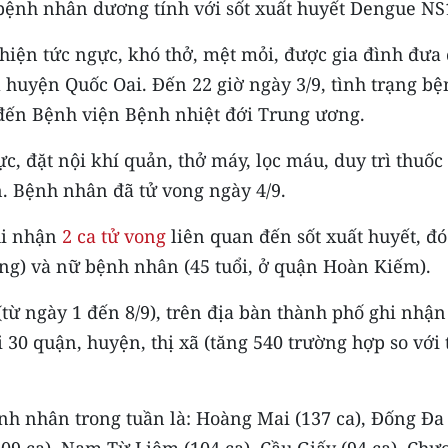
ữ bệnh nhân dương tính với sốt xuất huyết Dengue NS
 hiện tức ngực, khó thở, mệt mỏi, được gia đình đưa
 huyện Quốc Oai. Đến 22 giờ ngày 3/9, tình trạng b
đến Bệnh viện Bệnh nhiệt đới Trung ương.
ực, đặt nội khí quản, thở máy, lọc máu, duy trì thuốc
. Bệnh nhân đã tử vong ngày 4/9.
hi nhận
2 ca tử vong
liên quan đến sốt xuất huyết, đó
ng) và nữ bệnh nhân (45 tuổi, ở quận Hoàn Kiếm).
từ ngày 1 đến 8/9), trên địa bàn thành phố ghi nhận
i 30 quận, huyện, thị xã (tăng 540 trường hợp so với
nh nhân trong tuần là: Hoàng Mai (137 ca), Đống Đa