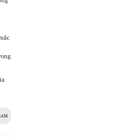
ương
 mắc
 vong
ia
LAM