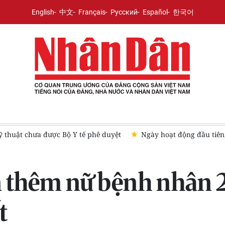
English
中文
Français
Русский
Español
한국어
 động đầu tiên, Bệnh viện Phụ sản Trung ương cơ sở 2 đón hơn 5
 thêm nữ bệnh nhân 2
t