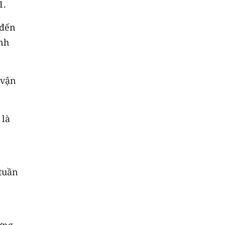
1.
 đến
ệnh
 vận
 là
 tuần