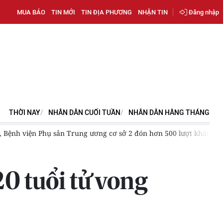
MUA BÁO
TIN MỚI
TIN ĐỊA PHƯƠNG
NHẬN TIN
Đăng nhập
THỜI NAY
NHÂN DÂN CUỐI TUẦN
NHÂN DÂN HẰNG THÁNG
00 lượt khám
"Nền kinh tế bạc" có thể trở thành động lực tă
0 tuổi tử vong