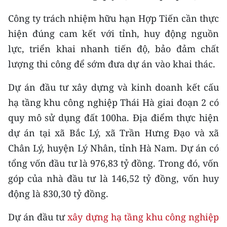
Media Pháp luật
Công ty trách nhiệm hữu hạn Hợp Tiến cần thực
Media Du lịch
hiện đúng cam kết với tỉnh, huy động nguồn
lực, triển khai nhanh tiến độ, bảo đảm chất
Media Thế giới
lượng thi công để sớm đưa dự án vào khai thác.
Media Thể thao
Dự án đầu tư xây dựng và kinh doanh kết cấu
Media Giáo dục
hạ tầng khu công nghiệp Thái Hà giai đoạn 2 có
Media Y tế
quy mô sử dụng đất 100ha. Địa điểm thực hiện
dự án tại xã Bắc Lý, xã Trần Hưng Đạo và xã
Media Khoa học - Công nghệ
Chân Lý, huyện Lý Nhân, tỉnh Hà Nam. Dự án có
Media Môi trường
tổng vốn đầu tư là 976,83 tỷ đồng. Trong đó, vốn
góp của nhà đầu tư là 146,52 tỷ đồng, vốn huy
Ảnh
động là 830,30 tỷ đồng.
Infographic
Dự án đầu tư
xây dựng hạ tầng khu công nghiệp