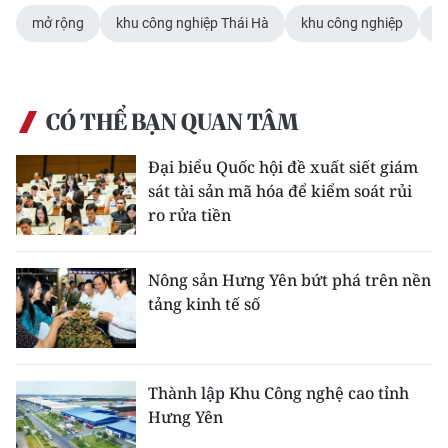
mở rộng
khu công nghiệp Thái Hà
khu công nghiệp
H
CHUYÊN ĐỀ
CÁC CHUYÊN TRANG
CÓ THỂ BẠN QUAN TÂM
VỀ BÁO NHÂN DÂN
Đại biểu Quốc hội đề xuất siết giám
sát tài sản mã hóa để kiểm soát rủi
THỜI NAY
ro rửa tiền
NHÂN DÂN CUỐI TUẦN
Nông sản Hưng Yên bứt phá trên nền
NHÂN DÂN HẰNG THÁNG
tảng kinh tế số
MUA BÁO
Thành lập Khu Công nghệ cao tỉnh
ĐỌC BÁO IN
Hưng Yên