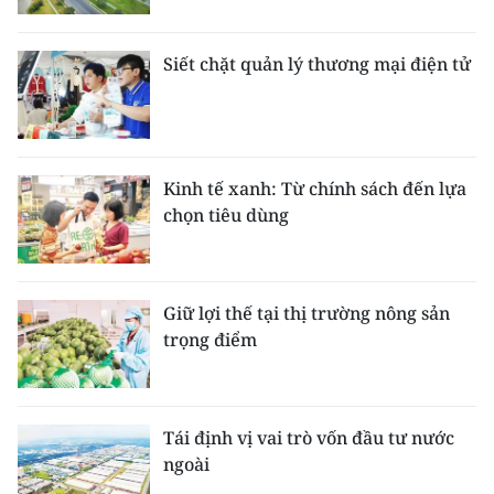
ENGLISH
Siết chặt quản lý thương mại điện tử
中文
FRANÇAIS
РУССКИЙ
Kinh tế xanh: Từ chính sách đến lựa
chọn tiêu dùng
ESPAÑOL
한국어
Giữ lợi thế tại thị trường nông sản
trọng điểm
Tái định vị vai trò vốn đầu tư nước
ngoài