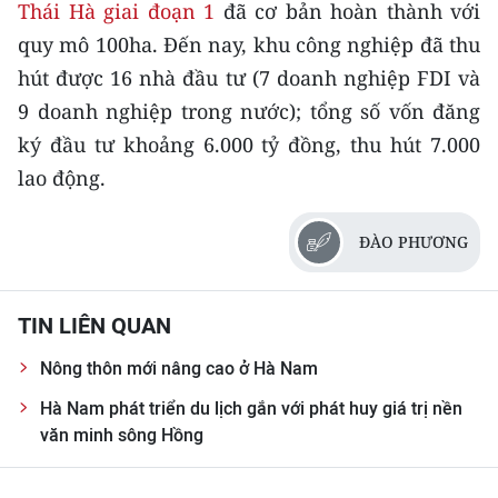
Thái Hà giai đoạn 1
đã cơ bản hoàn thành với
TIN MỚI
quy mô 100ha. Đến nay, khu công nghiệp đã thu
TIN ĐỊA PHƯƠNG
hút được 16 nhà đầu tư (7 doanh nghiệp FDI và
9 doanh nghiệp trong nước); tổng số vốn đăng
Trung du và miền núi phía Bắc
ký đầu tư khoảng 6.000 tỷ đồng, thu hút 7.000
Đồng bằng sông Hồng
lao động.
Bắc Trung Bộ
ĐÀO PHƯƠNG
Duyên hải Nam Trung Bộ và Tây
Nguyên
TIN LIÊN QUAN
Đông Nam Bộ
Nông thôn mới nâng cao ở Hà Nam
Đồng bằng sông Cửu Long
Hà Nam phát triển du lịch gắn với phát huy giá trị nền
văn minh sông Hồng
Chuyên trang Hà Nội
Chuyên trang TP. Hồ Chí Minh