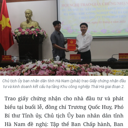
THỂ THAO
GIÁO DỤC
Y TẾ
KHOA HỌC - CÔNG NGHỆ
MÔI TRƯỜNG
BẠN ĐỌC
Chủ tịch Ủy ban nhân dân tỉnh Hà Nam (phải) trao Giấy chứng nhận đầu
tư và kinh doanh kết cấu hạ tầng Khu công nghiệp Thái Hà giai đoạn 2.
KIỂM CHỨNG THÔNG TIN
Trao giấy chứng nhận cho nhà đầu tư và phát
TRI THỨC CHUYÊN SÂU
biểu tại buổi lễ, đồng chí Trương Quốc Huy, Phó
Bí thư Tỉnh ủy, Chủ tịch Ủy ban nhân dân tỉnh
54 DÂN TỘC VIỆT NAM
Hà Nam đề nghị: Tập thể Ban Chấp hành, Ban