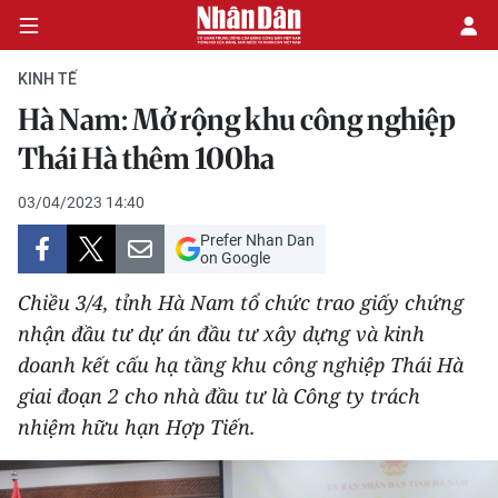
KINH TẾ
Hà Nam: Mở rộng khu công nghiệp
CHÍNH TRỊ
Thái Hà thêm 100ha
KINH TẾ
03/04/2023 14:40
Prefer Nhan Dan
VĂN HÓA
on Google
Chiều 3/4, tỉnh Hà Nam tổ chức trao giấy chứng
XÃ HỘI
nhận đầu tư dự án đầu tư xây dựng và kinh
doanh kết cấu hạ tầng khu công nghiệp Thái Hà
PHÁP LUẬT
giai đoạn 2 cho nhà đầu tư là Công ty trách
DU LỊCH
nhiệm hữu hạn Hợp Tiến.
THẾ GIỚI