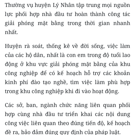
CHƯƠNG TRÌNH OCOP - MỖI XÃ
Thường vụ huyện Lý Nhân tập trung mọi nguồn
MỘT SẢN PHẨM
lực phối hợp nhà đầu tư hoàn thành công tác
giải phóng mặt bằng trong thời gian nhanh
RADIO
nhất.
MEDIA CENTER
Huyện rà soát, thống kê về đời sống, việc làm
của các hộ dân, nhất là con em trong độ tuổi lao
E-Magazine
động ở khu vực giải phóng mặt bằng của khu
Video
công nghiệp để có kế hoạch hỗ trợ các khoản
kinh phí đào tạo nghề, tìm việc làm phù hợp
Media Chính trị
trong khu công nghiệp khi đi vào hoạt động.
Media Kinh tế
Các sở, ban, ngành chức năng liên quan phối
Media Văn hóa
hợp cùng nhà đầu tư triển khai các nội dung
công việc liên quan theo đúng tiến độ, kế hoạch
Media Xã hội
đề ra, bảo đảm đúng quy định của pháp luật.