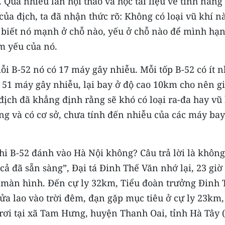
 Qua nhiều lần hội thảo và học tài liệu về tính năng
 của địch, ta đã nhận thức rõ: Không có loại vũ khí n
ải biết nó mạnh ở chỗ nào, yếu ở chỗ nào để mình hạ
m yếu của nó.
i B-52 nó có 17 máy gây nhiễu. Mỗi tốp B-52 có ít n
à 51 máy gây nhiễu, lại bay ở độ cao 10km cho nên gi
 địch đã khẳng định rằng sẽ khó có loại ra-đa hay vũ
ng và có cơ sở, chưa tính đến nhiễu của các máy bay
khi B-52 đánh vào Hà Nội không? Câu trả lời là không
cả đã sẵn sàng”, Đại tá Đinh Thế Văn nhớ lại, 23 giờ
n màn hình. Đến cự ly 32km, Tiểu đoàn trưởng Đinh 
ửa lao vào trời đêm, đạn gặp mục tiêu ở cự ly 23km,
rơi tại xã Tam Hưng, huyện Thanh Oai, tỉnh Hà Tây (