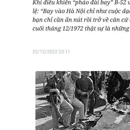
Khi điều khiển “pháo đài bay” B-52 
lệ: “Bay vào Hà Nội chỉ như cuộc dạ
bạn chỉ cần ấn nút rồi trở về căn c
cuối tháng 12/1972 thật sự là nhữn
22/12/2022 23:11