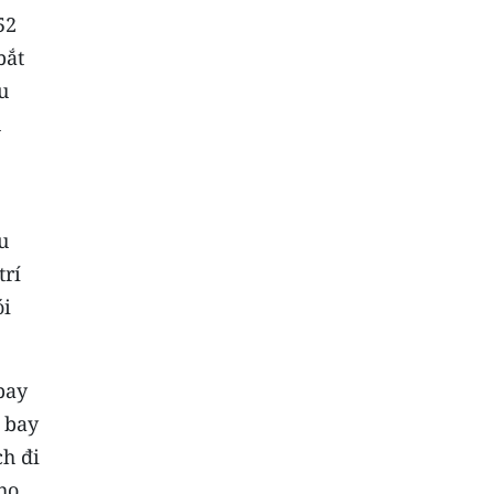
52
bắt
u
u
u
trí
ói
bay
 bay
h đi
ho