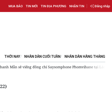
MUA BÁO
TIN MỚI
TIN ĐỊA PHƯƠNG
NHẬN TIN
Đăng nhập
THỜI NAY
NHÂN DÂN CUỐI TUẦN
NHÂN DÂN HẰNG THÁNG
Saysomphone Phomvihane tại Lào
Xây dựng Việt Nam trở thàn
22)