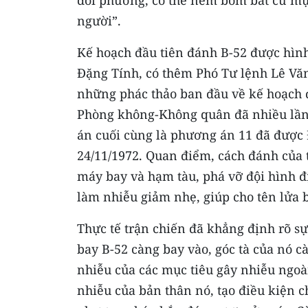
đối phương, có thể ném bom bất cứ mục
người”.
Kế hoạch đầu tiên đánh B-52 được hìn
Đặng Tính, có thêm Phó Tư lệnh Lê Vă
những phác thảo ban đầu về kế hoạch 
Phòng không-Không quân đã nhiều lần
án cuối cùng là phương án 11 đã được
24/11/1972. Quan điểm, cách đánh của 
máy bay và hạm tàu, phá vỡ đội hình đ
làm nhiễu giảm nhẹ, giúp cho tên lửa bắ
Thực tế trận chiến đã khẳng định rõ sự
bay B-52 càng bay vào, góc tà của nó c
nhiễu của các mục tiêu gây nhiễu ngoà
nhiễu của bản thân nó, tạo điều kiện 