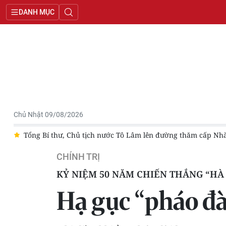
DANH MỤC
Chủ Nhật 09/08/2026
nước Tô Lâm lên đường thăm cấp Nhà nước tới Australia và New Ze
CHÍNH TRỊ
KỶ NIỆM 50 NĂM CHIẾN THẮNG “HÀ N
Hạ gục “pháo đà