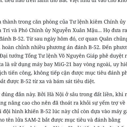
 tiêu nào trên lãnh thổ Bắc Việt như đi vào chỗ kh
h thành trong căn phòng của Tư lệnh kiêm Chính ủy
n Tri và Phó Chính ủy Nguyễn Xuân Mậu... Họ đưa r
đánh B-52. Từ sau ngày hôm đó, cơ quan Quân chủn
 hoàn chỉnh nhiều phương án đánh B-52. Đến phươ
 Đại tướng Tổng Tư lệnh Võ Nguyên Giáp phê duyệt 
ta là sử dụng máy bay MiG-21 bay vòng ngoài, uy hi
ịch tiến công, không tiếp cận được mục tiêu đánh p
t được B-52 từ xa và bám sát tiêu diệt.
 đúng đắn này. Bởi Hà Nội ở sâu trong đất liền, khi
àng nâng cao cho nên đã thoát ra khỏi sự yểm trợ về
i đội hình khiến B-52 lúc này chỉ còn dựa vào máy g
cho tên lửa SAM-2 bắt được mục tiêu và đánh bằng