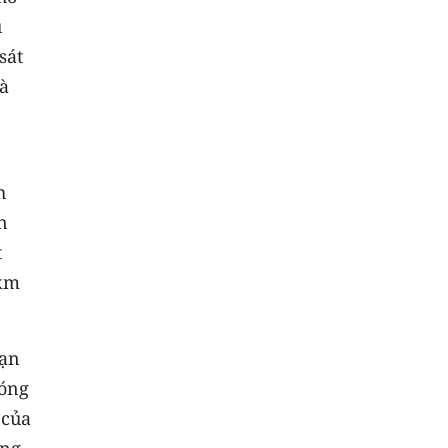
u
sát
và
h
n
t
8km
đạn
đóng
 của