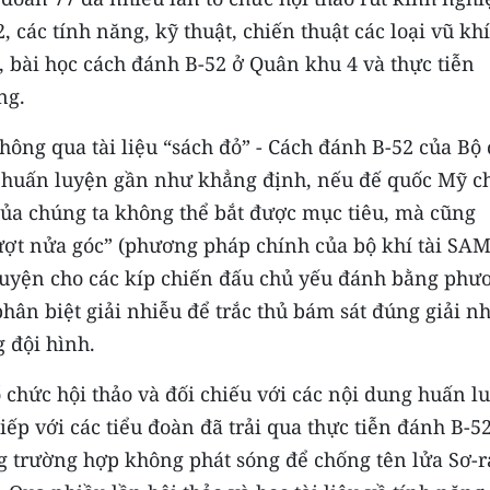
 các tính năng, kỹ thuật, chiến thuật các loại vũ kh
 bài học cách đánh B-52 ở Quân khu 4 và thực tiễn
ng.
hông qua tài liệu “sách đỏ” - Cách đánh B-52 của Bộ 
u huấn luyện gần như khẳng định, nếu đế quốc Mỹ c
 của chúng ta không thể bắt được mục tiêu, mà cũng
t nửa góc” (phương pháp chính của bộ khí tài SAM
 luyện cho các kíp chiến đấu chủ yếu đánh bằng phư
phân biệt giải nhiễu để trắc thủ bám sát đúng giải n
g đội hình.
ổ chức hội thảo và đối chiếu với các nội dung huấn l
tiếp với các tiểu đoàn đã trải qua thực tiễn đánh B-5
 trường hợp không phát sóng để chống tên lửa Sơ-r