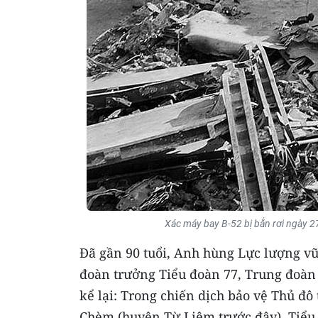
Xác máy bay B-52 bị bắn rơi ngày
Đã gần 90 tuổi, Anh hùng Lực lượng vũ
đoàn trưởng Tiểu đoàn 77, Trung đoàn
kể lại: Trong chiến dịch bảo vệ Thủ đô 
Chèm (huyện Từ Liêm trước đây). Tiểu 