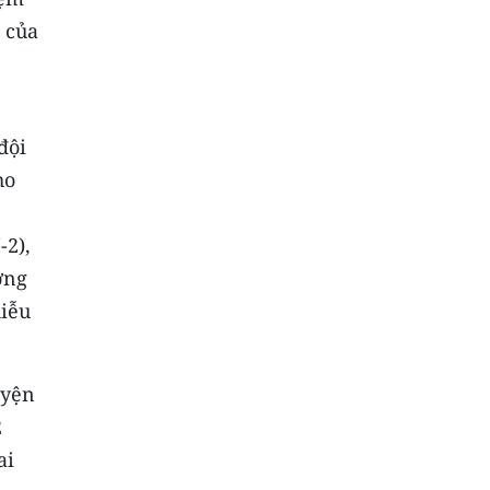
í của
đội
ho
-2),
ơng
hiễu
uyện
2
ai