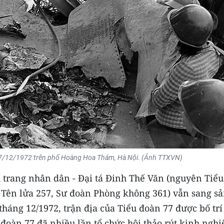
 27/12/1972 trên phố Hoàng Hoa Thám, Hà Nội. (Ảnh TTXVN)
 trang nhân dân - Đại tá Đinh Thế Văn (nguyên Tiểu
 Tên lửa 257, Sư đoàn Phòng không 361) vẫn sang s
tháng 12/1972, trận địa của Tiểu đoàn 77 được bố trí
đoàn 77 đã nhiều lần tổ chức hội thảo rút kinh ngh