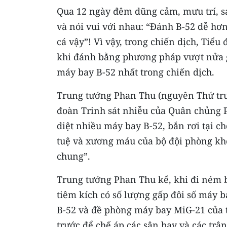
Qua 12 ngày đêm dũng cảm, mưu trí, sá
và nói vui với nhau: “Đánh B-52 dễ hơ
cá vậy”! Vì vậy, trong chiến dịch, Tiểu
khi đánh bằng phương pháp vượt nửa gó
máy bay B-52 nhất trong chiến dịch.
Trung tướng Phan Thu (nguyên Thứ tr
đoàn Trinh sát nhiễu của Quân chủng 
diệt nhiều máy bay B-52, bắn rơi tại ch
tuệ và xương máu của bộ đội phòng kh
chung”.
Trung tướng Phan Thu kể, khi đi ném 
tiêm kích có số lượng gấp đôi số máy 
B-52 và đề phòng máy bay MiG-21 của t
trước để chế áp các sân bay và các trận