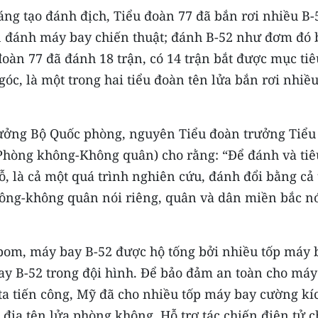
ng tạo đánh địch, Tiểu đoàn 77 đã bắn rơi nhiều B-
n đánh máy bay chiến thuật; đánh B-52 như đơm đó 
 đoàn 77 đã đánh 18 trận, có 14 trận bắt được mục tiê
c, là một trong hai tiểu đoàn tên lửa bắn rơi nhiề
ưởng Bộ Quốc phòng, nguyên Tiểu đoàn trưởng Tiểu
Phòng không-Không quân) cho rằng: “Để đánh và tiê
ỗ, là cả một quá trình nghiên cứu, đánh đổi bằng cả 
ông-không quân nói riêng, quân và dân miền bắc n
bom, máy bay B-52 được hộ tống bởi nhiều tốp máy 
bay B-52 trong đội hình. Để bảo đảm an toàn cho máy
a tiến công, Mỹ đã cho nhiều tốp máy bay cường kíc
 địa tên lửa phòng không. Hỗ trợ tác chiến điện tử c