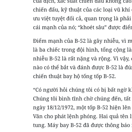
của địch, xác suất chiến đấu không cao.
chiến đấu, kỹ thuật của các loại vũ khí
ưu việt tuyệt đối cả, quan trọng là ph
cái mạnh của nó; “khoét sâu” được điể
Điểm mạnh của B-52 là gây nhiễu, vì mỗ
là ba chiếc trong đội hình, tổng cộng l
nhiễu B-52 là rất nặng và rộng. Vì vậy,
nào có thể bắt và đánh được B-52 là đú
chiến thuật bay hộ tống tốp B-52.
“Có người hỏi chúng tôi có bị bất ngờ 
Chúng tôi bình tĩnh chờ chúng đến, tất 
ngày 18/12/1972, một tốp B-52 hiện lê
Văn cho phát lệnh phóng. Hai quả tên l
tung. Máy bay B-52 đã được thông báo 