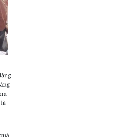
dâng
đảng
đem
 là
 quả