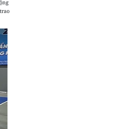
động
trao