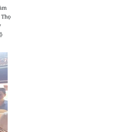
Hàm
ã Thọ
ỳ
ộ