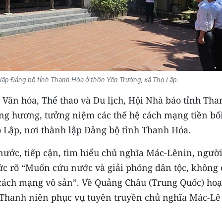
lập Đảng bộ tỉnh Thanh Hóa ở thôn Yên Trường, xã Thọ Lập.
 Văn hóa, Thể thao và Du lịch, Hội Nhà báo tỉnh Tha
ng hương, tưởng niệm các thế hệ cách mạng tiền bối
 Lập, nơi thành lập Đảng bộ tỉnh Thanh Hóa.
ước, tiếp cận, tìm hiểu chủ nghĩa Mác-Lênin, ngườ
c rõ “Muốn cứu nước và giải phóng dân tộc, không 
ách mạng vô sản”. Về Quảng Châu (Trung Quốc) hoạ
 Thanh niên phục vụ tuyên truyền chủ nghĩa Mác-Lê