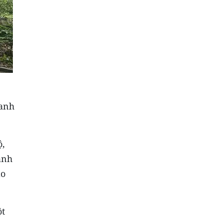
hanh
ộ,
anh
áo
ột