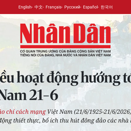
English
中文
Français
Русский
Español
한국어
u hoạt động hướng tớ
 Nam 21-6
áo chí cách mạng
Việt Nam (21/6/1925-21/6/2026
ộng thiết thực, bổ ích thu hút đông đảo các nhà