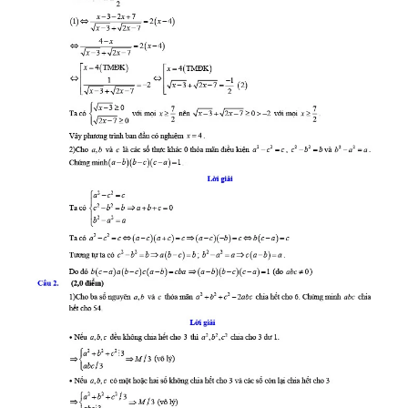
CHƯƠNG TRÌNH OCOP - MỖI XÃ
MỘT SẢN PHẨM
RADIO
MEDIA CENTER
E-Magazine
Video
Media Chính trị
Media Kinh tế
Media Văn hóa
Media Xã hội