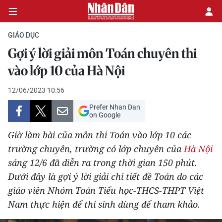
GIÁO DỤC
Gợi ý lời giải môn Toán chuyên thi
CHÍNH TRỊ
vào lớp 10 của Hà Nội
KINH TẾ
12/06/2023 10:56
Prefer Nhan Dan
VĂN HÓA
on Google
Giờ làm bài của môn thi Toán vào lớp 10 các
XÃ HỘI
trường chuyên, trường có lớp chuyên của
Hà Nội
sáng 12/6 đã diễn ra trong thời gian 150 phút.
PHÁP LUẬT
Dưới đây là gợi ý lời giải chi tiết đề Toán do các
DU LỊCH
giáo viên Nhóm Toán Tiểu học-THCS-THPT Việt
Nam thực hiện để thí sinh dùng để tham khảo.
THẾ GIỚI