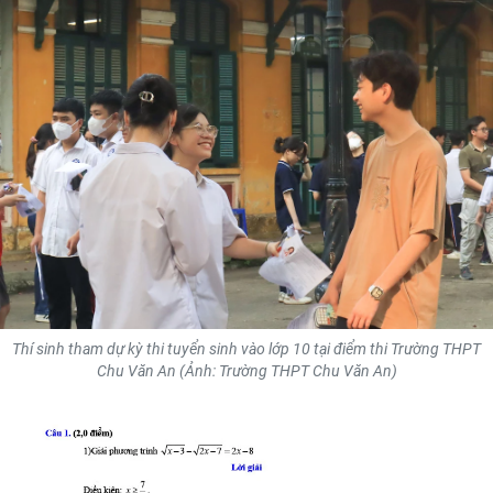
THỂ THAO
GIÁO DỤC
Y TẾ
KHOA HỌC - CÔNG NGHỆ
MÔI TRƯỜNG
BẠN ĐỌC
KIỂM CHỨNG THÔNG TIN
Thí sinh tham dự kỳ thi tuyển sinh vào lớp 10 tại điểm thi Trường THPT
Chu Văn An (Ảnh: Trường THPT Chu Văn An)
TRI THỨC CHUYÊN SÂU
54 DÂN TỘC VIỆT NAM