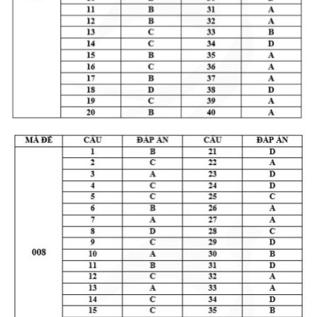
Media Pháp luật
Media Du lịch
Media Thế giới
Media Thể thao
Media Giáo dục
Media Y tế
Media Khoa học - Công nghệ
Media Môi trường
Ảnh
Infographic