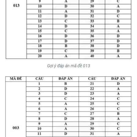
Gợi ý đáp án mã đề 013