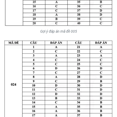
Gợi ý đáp án mã đề 005