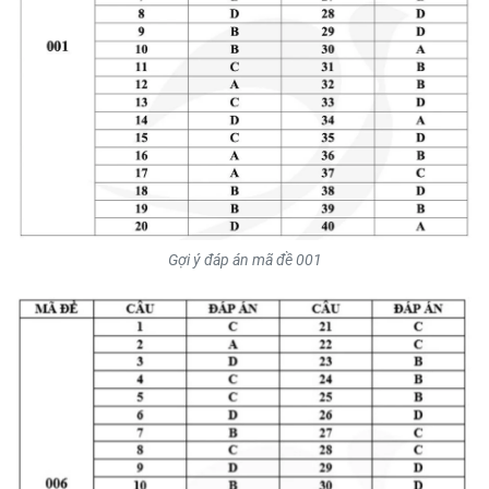
CHƯƠNG TRÌNH OCOP - MỖI XÃ
MỘT SẢN PHẨM
RADIO
MEDIA CENTER
E-Magazine
Video
Gợi ý đáp án mã đề 001
Media Chính trị
Media Kinh tế
Media Văn hóa
Media Xã hội