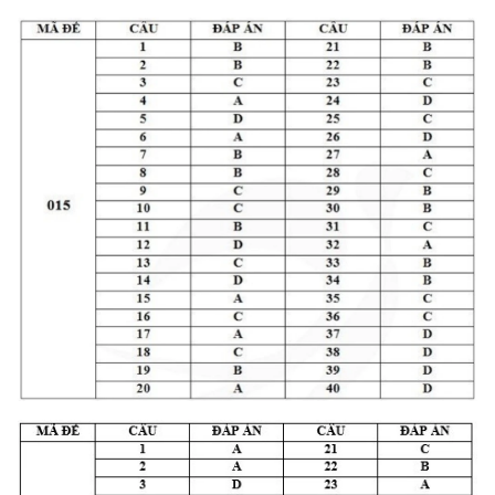
CHUYÊN ĐỀ
CÁC CHUYÊN TRANG
VỀ BÁO NHÂN DÂN
THỜI NAY
NHÂN DÂN CUỐI TUẦN
NHÂN DÂN HẰNG THÁNG
MUA BÁO
ĐỌC BÁO IN