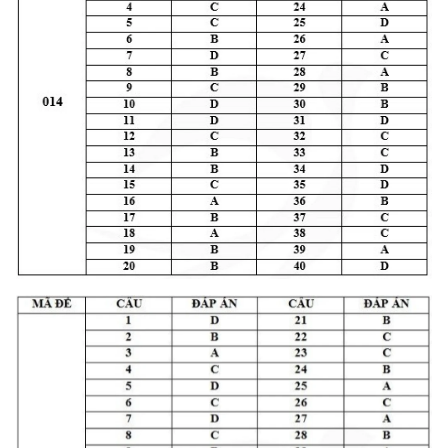
ENGLISH
中文
FRANÇAIS
РУССКИЙ
ESPAÑOL
한국어