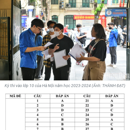
THỂ THAO
GIÁO DỤC
Y TẾ
KHOA HỌC - CÔNG NGHỆ
MÔI TRƯỜNG
BẠN ĐỌC
Kỳ thi vào lớp 10 của Hà Nội năm học 2023-2024 (Ảnh: THÀNH ĐẠT)
KIỂM CHỨNG THÔNG TIN
TRI THỨC CHUYÊN SÂU
54 DÂN TỘC VIỆT NAM