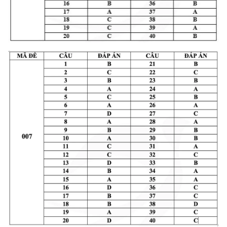
TIN MỚI
TIN ĐỊA PHƯƠNG
Trung du và miền núi phía Bắc
Đồng bằng sông Hồng
Bắc Trung Bộ
Duyên hải Nam Trung Bộ và Tây
Nguyên
Đông Nam Bộ
Đồng bằng sông Cửu Long
Chuyên trang Hà Nội
Chuyên trang TP. Hồ Chí Minh