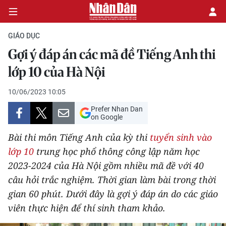
GIÁO DỤC
Gợi ý đáp án các mã đề Tiếng Anh thi
CHÍNH TRỊ
lớp 10 của Hà Nội
KINH TẾ
10/06/2023 10:05
Prefer Nhan Dan
VĂN HÓA
on Google
Bài thi môn Tiếng Anh của kỳ thi
tuyển sinh vào
XÃ HỘI
lớp 10
trung học phổ thông công lập năm học
2023-2024 của Hà Nội gồm nhiều mã đề với 40
PHÁP LUẬT
câu hỏi trắc nghiệm. Thời gian làm bài trong thời
DU LỊCH
gian 60 phút. Dưới đây là gợi ý đáp án do các giáo
viên thực hiện để thí sinh tham khảo.
THẾ GIỚI