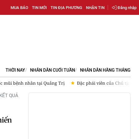
MUA BÁO
TIN MỚI
TIN ĐỊA PHƯƠNG
NHẬN TIN
Đăng nhập
THỜI NAY
NHÂN DÂN CUỐI TUẦN
NHÂN DÂN HẰNG THÁNG
ốc mũi bệnh nhân tại Quảng Trị
Đặc phái viên của Chủ tịch 
KẾT QUẢ
hiến