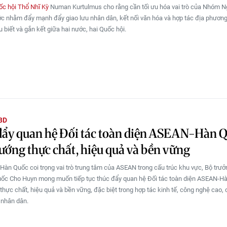
ốc hội Thổ Nhĩ Kỳ
Numan Kurtulmus cho rằng cần tối ưu hóa vai trò của Nhóm Ng
ớc nhằm đẩy mạnh đẩy giao lưu nhân dân, kết nối văn hóa và hợp tác địa phươn
 biết và gắn kết giữa hai nước, hai Quốc hội.
BD
đẩy quan hệ Đối tác toàn diện ASEAN-Hàn 
ướng thực chất, hiệu quả và bền vững
Hàn Quốc coi trọng vai trò trung tâm của ASEAN trong cấu trúc khu vực, Bộ trư
uốc Cho Huyn mong muốn tiếp tục thúc đẩy quan hệ Đối tác toàn diện ASEAN-H
thực chất, hiệu quả và bền vững, đặc biệt trong hợp tác kinh tế, công nghệ cao,
u nhân dân.