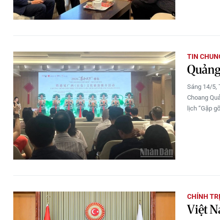
TIN CHUN
Quảng 
Sáng 14/5, 
Choang Quản
lịch “Gặp g
CHÍNH TR
Việt N