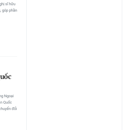
hị sĩ hữu
g, góp phần
Quốc
ởng Ngoại
àn Quốc
 chuyển đổi