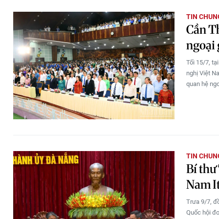
TIN CHUN
Cần Th
ngoại 
Tối 15/7, tạ
nghị Việt N
quan hệ ngo
TIN CHUN
Bí thư
Nam I
Trưa 9/7, đ
Quốc hội đơ