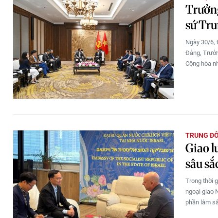
Trưởng
sứ Tr
Ngày 30/6, 
Đảng, Trưởn
Cộng hòa nh
TRUNG Đ
Giao l
sâu sắ
Trong thời 
ngoại giao 
phần làm sâ