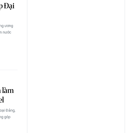
p Đại
rung ương
ền nước
n làm
el
goại Đảng,
ọng góp