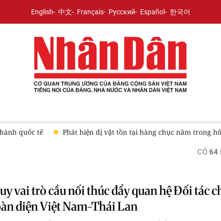
English
中文
Français
Русский
Español
한국어
 hành quốc tế
Phát hiện dị vật tồn tại hàng chục năm trong h
CÓ
64
uy vai trò cầu nối thúc đẩy quan hệ Đối tác c
oàn diện Việt Nam-Thái Lan