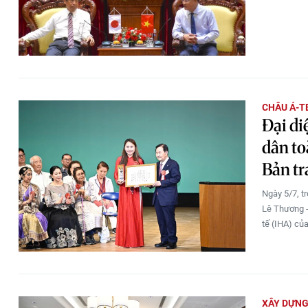
CHÂU Á-T
Đại di
dân to
Bản tr
Ngày 5/7, t
Lê Thương -
tế (IHA) củ
XÂY DỰN