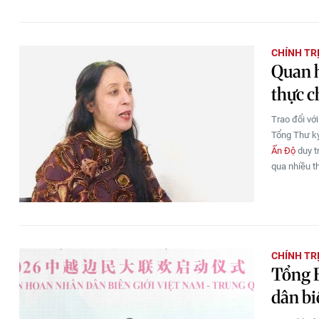
CHÍNH TR
Quan h
thực c
Trao đổi vớ
Tổng Thư ký
Ấn Độ
duy tr
qua nhiều t
CHÍNH TR
Tổng B
dân b