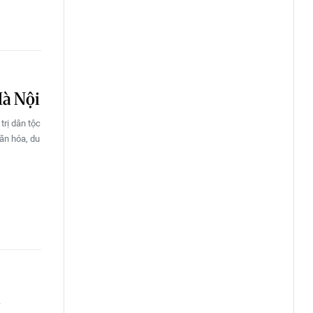
Hà Nội
trị dân tộc
văn hóa, du
i