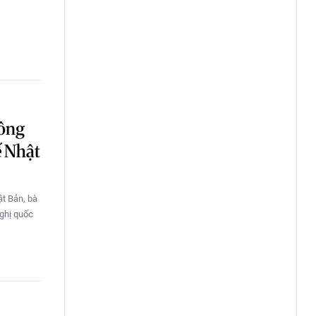
Công
ế Nhật
ật Bản, bà
ghị quốc