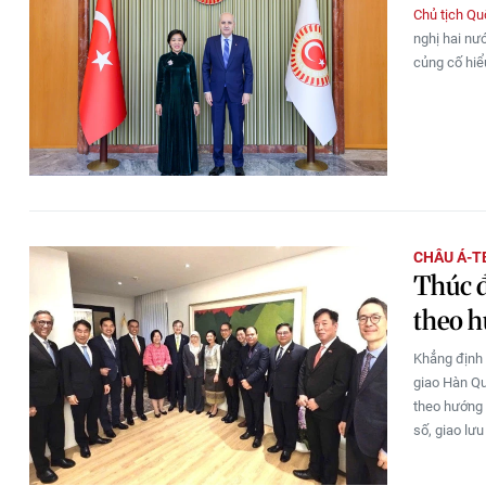
Chủ tịch Qu
nghị hai nư
củng cố hiểu
CHÂU Á-T
Thúc 
theo h
Khẳng định 
giao Hàn Q
theo hướng 
số, giao lư