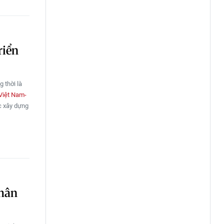
iển
 thời là
Việt Nam-
ợc xây dựng
nhân