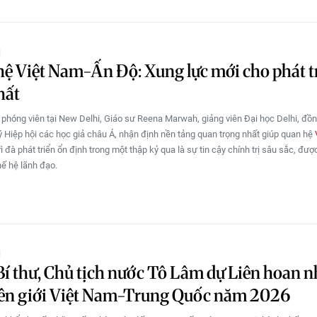
Ị
ệ Việt Nam-Ấn Độ: Xung lực mới cho phát tr
hất
i phóng viên tại New Delhi, Giáo sư Reena Marwah, giảng viên Đại học Delhi, đồng
 Hiệp hội các học giả châu Á, nhận định nền tảng quan trọng nhất giúp quan hệ
ì đà phát triển ổn định trong một thập kỷ qua là sự tin cậy chính trị sâu sắc, đư
hế hệ lãnh đạo.
Ị
í thư, Chủ tịch nước Tô Lâm dự Liên hoan 
iên giới Việt Nam-Trung Quốc năm 2026