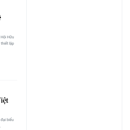
ệ
p Hội Hữu
thiết lập
iệt
 đại biểu
.