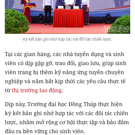
TIN MỚI
TIN ĐỊA PHƯƠNG
Trung du và miền núi phía Bắc
Ký kết bản ghi nhớ hợp tác với đối tác chiến lược.
Đồng bằng sông Hồng
Tại các gian hàng, các nhà tuyển dụng và sinh
Bắc Trung Bộ
viên có dịp gặp gỡ, trao đổi, giao lưu, giúp sinh
viên trang bị thêm kỹ năng ứng tuyển chuyên
Duyên hải Nam Trung Bộ và Tây
nghiệp và nắm bắt kịp thời các yêu cầu thực tế
Nguyên
từ
thị trường lao động
.
Đông Nam Bộ
Dịp này, Trường đại học Đồng Tháp thực hiện
Đồng bằng sông Cửu Long
ký kết bản ghi nhớ hợp tác với các đối tác chiến
Chuyên trang Hà Nội
lược, nhằm mở rộng cơ hội thực tập và bảo đảm
đầu ra bền vững cho sinh viên.
Chuyên trang TP. Hồ Chí Minh