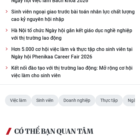
Ngày hội việc làm Bách khoa 2026
ENGLISH
Sinh viên ngoại giao trước bài toán nhân lực chất lượng
中文
cao kỷ nguyên hội nhập
Hà Nội tổ chức Ngày hội gắn kết giáo dục nghề nghiệp
FRANÇAIS
với thị trường lao động
РУССКИЙ
Hơn 5.000 cơ hội việc làm và thực tập cho sinh viên tại
Ngày hội Phenikaa Career Fair 2026
ESPAÑOL
Kết nối đào tạo với thị trường lao động: Mở rộng cơ hội
việc làm cho sinh viên
한국어
Việc làm
Sinh viên
Doanh nghiệp
Thực tập
Ngày h
CÓ THỂ BẠN QUAN TÂM