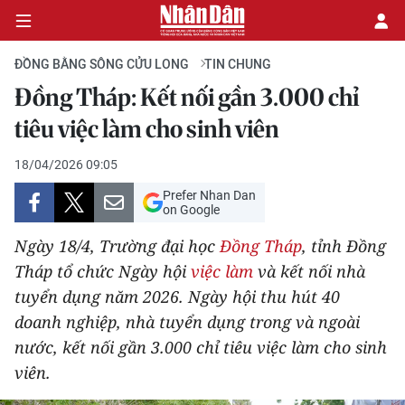
ĐỒNG BẰNG SÔNG CỬU LONG
TIN CHUNG
Đồng Tháp: Kết nối gần 3.000 chỉ
CHÍNH TRỊ
tiêu việc làm cho sinh viên
KINH TẾ
18/04/2026 09:05
Prefer Nhan Dan
VĂN HÓA
on Google
Ngày 18/4, Trường đại học
Đồng Tháp
, tỉnh Đồng
XÃ HỘI
Tháp tổ chức Ngày hội
việc làm
và kết nối nhà
tuyển dụng năm 2026. Ngày hội thu hút 40
PHÁP LUẬT
doanh nghiệp, nhà tuyển dụng trong và ngoài
DU LỊCH
nước, kết nối gần 3.000 chỉ tiêu việc làm cho sinh
viên.
THẾ GIỚI