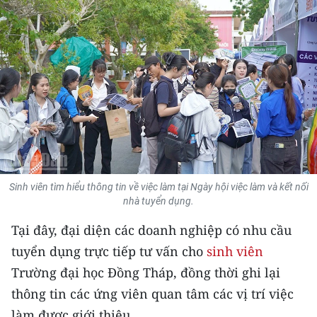
THỂ THAO
GIÁO DỤC
Y TẾ
KHOA HỌC - CÔNG NGHỆ
MÔI TRƯỜNG
BẠN ĐỌC
Sinh viên tìm hiểu thông tin về việc làm tại Ngày hội việc làm và kết nối
nhà tuyển dụng.
KIỂM CHỨNG THÔNG TIN
Tại đây, đại diện các doanh nghiệp có nhu cầu
tuyển dụng trực tiếp tư vấn cho
sinh viên
TRI THỨC CHUYÊN SÂU
Trường đại học Đồng Tháp, đồng thời ghi lại
54 DÂN TỘC VIỆT NAM
thông tin các ứng viên quan tâm các vị trí việc
làm được giới thiệu.