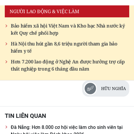
NGƯỜI LAO ĐỘNG & VIỆC LÀM
CHUYÊN ĐỀ
Bảo hiểm xã hội Việt Nam và Kho bạc Nhà nước ký
CÁC CHUYÊN TRANG
kết Quy chế phối hợp
Hà Nội thu hút gần 8,6 triệu người tham gia bảo
VỀ BÁO NHÂN DÂN
hiểm y tế
THỜI NAY
Hơn 7.200 lao động ở Nghệ An được hưởng trợ cấp
thất nghiệp trong 6 tháng đầu năm
NHÂN DÂN CUỐI TUẦN
HỮU NGHĨA
NHÂN DÂN HẰNG THÁNG
MUA BÁO
TIN LIÊN QUAN
ĐỌC BÁO IN
Đà Nẵng: Hơn 8.000 cơ hội việc làm cho sinh viên tại