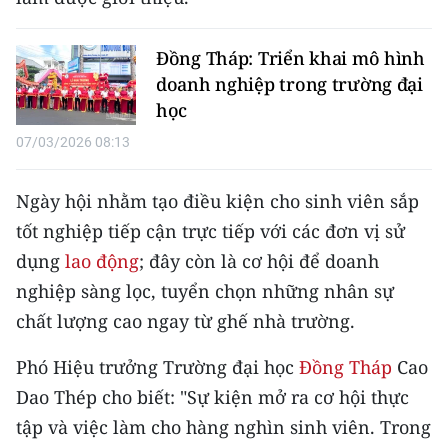
CHƯƠNG TRÌNH OCOP - MỖI XÃ
MỘT SẢN PHẨM
Đồng Tháp: Triển khai mô hình
doanh nghiệp trong trường đại
RADIO
học
07/03/2026 08:13
MEDIA CENTER
E-Magazine
Ngày hội nhằm tạo điều kiện cho sinh viên sắp
tốt nghiệp tiếp cận trực tiếp với các đơn vị sử
Video
dụng
lao động
; đây còn là cơ hội để doanh
Media Chính trị
nghiệp sàng lọc, tuyển chọn những nhân sự
chất lượng cao ngay từ ghế nhà trường.
Media Kinh tế
Phó Hiệu trưởng Trường đại học
Đồng Tháp
Cao
Media Văn hóa
Dao Thép cho biết: "Sự kiện mở ra cơ hội thực
Media Xã hội
tập và việc làm cho hàng nghìn sinh viên. Trong