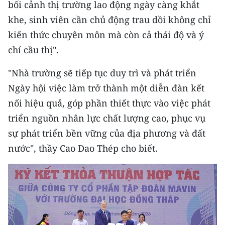
bối cảnh thị trường lao động ngày càng khắt
Media Pháp luật
khe, sinh viên cần chủ động trau dồi không chỉ
Media Du lịch
kiến thức chuyên môn mà còn cả thái độ và ý
Media Thế giới
chí cầu thị".
Media Thể thao
"Nhà trường sẽ tiếp tục duy trì và phát triển
Ngày hội việc làm trở thành một diễn đàn kết
Media Giáo dục
nối hiệu quả, góp phần thiết thực vào việc phát
Media Y tế
triển nguồn nhân lực chất lượng cao, phục vụ
sự phát triển bền vững của địa phương và đất
Media Khoa học - Công nghệ
nước", thầy Cao Dao Thép cho biết.
Media Môi trường
Ảnh
Infographic