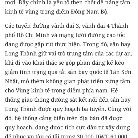
mới. Đây chính là yếu tố then chốt để nâng tầm
kinh tế vùng trọng điểm Đông Nam Bộ.
CHUYÊN ĐỀ
Các tuyến đường vành đai 3, vành đai 4 Thành
CÁC CHUYÊN TRANG
phố Hồ Chí Minh và mạng lưới đường cao tốc
đang được gấp rút thực hiện. Trong đó, sân bay
VỀ BÁO NHÂN DÂN
Long Thành giữ vai trò trung tâm của các dự án,
khi đi vào khai thác sẽ góp phần đáng kể kéo
THỜI NAY
giảm tình trạng quá tải sân bay quốc tế Tân Sơn
NHÂN DÂN CUỐI TUẦN
Nhất, mở thêm không gian phát triển xứng tầm
cho Vùng kinh tế trọng điểm phía nam. Hệ
NHÂN DÂN HẰNG THÁNG
thống giao thông đường sắt kết nối đến sân bay
MUA BÁO
Long Thành được quy hoạch ba tuyến. Cùng với
đó, hệ thống cảng biển trên địa bàn đã được
ĐỌC BÁO IN
quy hoạch, đang được tích cực đầu tư xây dựng
để phục vụ tàu có tải trọng 30.000 DWT-60.000