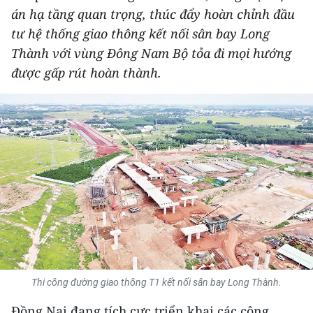
án hạ tầng quan trọng, thúc đẩy hoàn chỉnh đầu
THỂ THAO
tư hệ thống giao thông kết nối sân bay Long
GIÁO DỤC
Thành với vùng Đông Nam Bộ tỏa đi mọi hướng
được gấp rút hoàn thành.
Y TẾ
KHOA HỌC - CÔNG NGHỆ
MÔI TRƯỜNG
BẠN ĐỌC
KIỂM CHỨNG THÔNG TIN
TRI THỨC CHUYÊN SÂU
Thi công đường giao thông T1 kết nối sân bay Long Thành.
54 DÂN TỘC VIỆT NAM
Đồng Nai đang tích cực triển khai các công