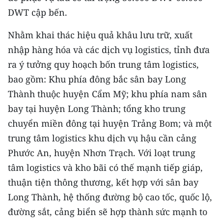
ENGLISH
DWT cập bến.
中文
Nhằm khai thác hiệu quả khâu lưu trữ, xuất
nhập hàng hóa và các dịch vụ logistics, tỉnh đưa
FRANÇAIS
ra ý tưởng quy hoạch bốn trung tâm logistics,
РУССКИЙ
bao gồm: Khu phía đông bắc sân bay Long
Thành thuộc huyện Cẩm Mỹ; khu phía nam sân
ESPAÑOL
bay tại huyện Long Thành; tổng kho trung
chuyển miền đông tại huyện Trảng Bom; và một
한국어
trung tâm logistics khu dịch vụ hậu cần cảng
Phước An, huyện Nhơn Trạch. Với loạt trung
tâm logistics và kho bãi có thế mạnh tiếp giáp,
thuận tiện thông thương, kết hợp với sân bay
Long Thành, hệ thống đường bộ cao tốc, quốc lộ,
đường sắt, cảng biển sẽ hợp thành sức mạnh to