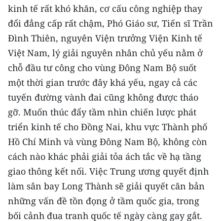
Media Pháp luật
kinh tế rất khó khăn, cơ cấu công nghiệp thay
đổi đẳng cấp rất chậm, Phó Giáo sư, Tiến sĩ Trần
Media Du lịch
Đình Thiên, nguyên Viện trưởng Viện Kinh tế
Media Thế giới
Việt Nam, lý giải nguyên nhân chủ yếu nằm ở
chỗ đầu tư công cho vùng Đông Nam Bộ suốt
Media Thể thao
một thời gian trước đây khá yếu, ngay cả các
Media Giáo dục
tuyến đường vành đai cũng không được tháo
gỡ. Muốn thúc đẩy tầm nhìn chiến lược phát
Media Y tế
triển kinh tế cho Đồng Nai, khu vực Thành phố
Media Khoa học - Công nghệ
Hồ Chí Minh và vùng Đông Nam Bộ, không còn
cách nào khác phải giải tỏa ách tắc về hạ tầng
Media Môi trường
giao thông kết nối. Việc Trung ương quyết định
Ảnh
làm sân bay Long Thành sẽ giải quyết căn bản
Infographic
những vấn đề tồn đọng ở tầm quốc gia, trong
bối cảnh đua tranh quốc tế ngày càng gay gắt.