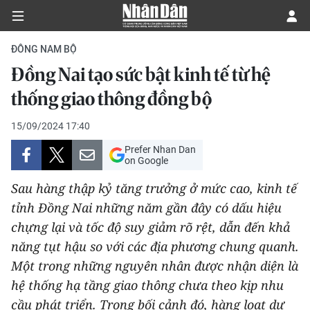
ĐÔNG NAM BỘ
Đồng Nai tạo sức bật kinh tế từ hệ
CHÍNH TRỊ
thống giao thông đồng bộ
KINH TẾ
15/09/2024 17:40
Prefer Nhan Dan
VĂN HÓA
on Google
Sau hàng thập kỷ tăng trưởng ở mức cao, kinh tế
XÃ HỘI
tỉnh Đồng Nai những năm gần đây có dấu hiệu
chựng lại và tốc độ suy giảm rõ rệt, dẫn đến khả
PHÁP LUẬT
năng tụt hậu so với các địa phương chung quanh.
DU LỊCH
Một trong những nguyên nhân được nhận diện là
hệ thống hạ tầng giao thông chưa theo kịp nhu
THẾ GIỚI
cầu phát triển. Trong bối cảnh đó, hàng loạt dự