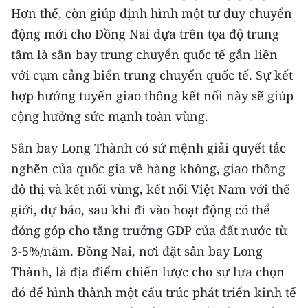
Hơn thế, còn giúp định hình một tư duy chuyển
TIN MỚI
động mới cho Đồng Nai dựa trên tọa độ trung
TIN ĐỊA PHƯƠNG
tâm là sân bay trung chuyển quốc tế gắn liền
với cụm cảng biển trung chuyển quốc tế. Sự kết
Trung du và miền núi phía Bắc
hợp hướng tuyến giao thông kết nối này sẽ giúp
Đồng bằng sông Hồng
cộng hưởng sức mạnh toàn vùng.
Bắc Trung Bộ
Sân bay Long Thành có sứ mệnh giải quyết tắc
nghẽn của quốc gia về hàng không, giao thông
Duyên hải Nam Trung Bộ và Tây
Nguyên
đô thị và kết nối vùng, kết nối Việt Nam với thế
giới, dự báo, sau khi đi vào hoạt động có thể
Đông Nam Bộ
đóng góp cho tăng trưởng GDP của đất nước từ
Đồng bằng sông Cửu Long
3-5%/năm. Đồng Nai, nơi đặt sân bay Long
Thành, là địa điểm chiến lược cho sự lựa chọn
Chuyên trang Hà Nội
đó để hình thành một cấu trúc phát triển kinh tế
Chuyên trang TP. Hồ Chí Minh