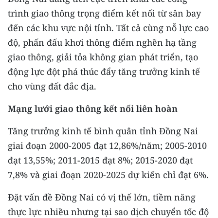
CHƯƠNG TRÌNH OCOP - MỖI XÃ
trình giao thông trọng điểm kết nối từ sân bay
MỘT SẢN PHẨM
đến các khu vực nội tỉnh. Tất cả cùng nỗ lực cao
độ, phấn đấu khơi thông điểm nghẽn hạ tầng
RADIO
giao thông, giải tỏa không gian phát triển, tạo
MEDIA CENTER
động lực đột phá thúc đẩy tăng trưởng kinh tế
cho vùng đất đắc địa.
E-Magazine
Mạng lưới giao thông kết nối liên hoàn
Video
Tăng trưởng kinh tế bình quân tỉnh Đồng Nai
Media Chính trị
giai đoạn 2000-2005 đạt 12,86%/năm; 2005-2010
Media Kinh tế
đạt 13,55%; 2011-2015 đạt 8%; 2015-2020 đạt
7,8% và giai đoạn 2020-2025 dự kiến chỉ đạt 6%.
Media Văn hóa
Đặt vấn đề Đồng Nai có vị thế lớn, tiềm năng
Media Xã hội
thực lực nhiều nhưng tại sao dịch chuyển tốc độ