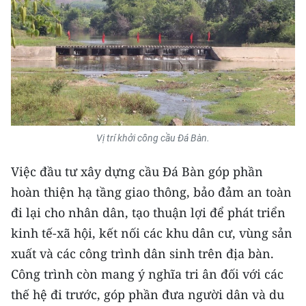
ENGLISH
中文
FRANÇAIS
РУССКИЙ
ESPAÑOL
Vị trí khởi công cầu Đá Bàn.
Việc đầu tư xây dựng cầu Đá Bàn góp phần
한국어
hoàn thiện hạ tầng giao thông, bảo đảm an toàn
đi lại cho nhân dân, tạo thuận lợi để phát triển
kinh tế-xã hội, kết nối các khu dân cư, vùng sản
xuất và các công trình dân sinh trên địa bàn.
Công trình còn mang ý nghĩa tri ân đối với các
thế hệ đi trước, góp phần đưa người dân và du