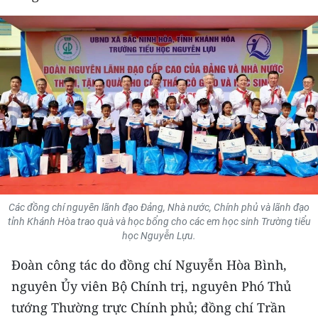
THỂ THAO
GIÁO DỤC
Y TẾ
KHOA HỌC - CÔNG NGHỆ
MÔI TRƯỜNG
BẠN ĐỌC
Các đồng chí nguyên lãnh đạo Đảng, Nhà nước, Chính phủ và lãnh đạo
KIỂM CHỨNG THÔNG TIN
tỉnh Khánh Hòa trao quà và học bổng cho các em học sinh Trường tiểu
học Nguyễn Lựu.
TRI THỨC CHUYÊN SÂU
Đoàn công tác do đồng chí Nguyễn Hòa Bình,
nguyên Ủy viên Bộ Chính trị, nguyên Phó Thủ
54 DÂN TỘC VIỆT NAM
tướng Thường trực Chính phủ; đồng chí Trần