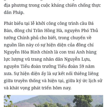
địa phương trong cuộc kháng chiến chống thực
CHUYÊN ĐỀ
dân Pháp.
CÁC CHUYÊN TRANG
Phát biểu tại lễ khởi công công trình cầu Đá
Bàn, đồng chí Trần Hồng Hà, nguyên Phó Thủ
VỀ BÁO NHÂN DÂN
tướng Chính phủ cho biết, trong chuyến về
nguồn lần này có sự hiện diện của đồng chí
THỜI NAY
Nguyễn Hòa Bình chính là con trai Anh hùng
lực lượng vũ trang nhân dân Nguyễn Lựu,
NHÂN DÂN CUỐI TUẦN
nguyên Tiểu đoàn trưởng Tiểu đoàn 59 năm
NHÂN DÂN HẰNG THÁNG
xưa. Sự hiện diện ấy là sự kết nối thiêng liêng
giữa truyền thống và hiện tại, giữa ký ức lịch sử
MUA BÁO
và khát vọng phát triển hôm nay.
ĐỌC BÁO IN