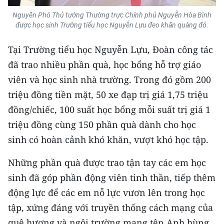
Media Pháp luật
Nguyên Phó Thủ tướng Thường trực Chính phủ Nguyễn Hòa Bình
Media Du lịch
được học sinh Trường tiểu học Nguyễn Lựu đeo khăn quàng đỏ.
Media Thế giới
Tại Trường tiểu học Nguyễn Lựu, Đoàn công tác
đã trao nhiều phần quà, học bổng hỗ trợ giáo
Media Thể thao
viên và học sinh nhà trường. Trong đó gồm 200
Media Giáo dục
triệu đồng tiền mặt, 50 xe đạp trị giá 1,75 triệu
đồng/chiếc, 100 suất học bổng mỗi suất trị giá 1
Media Y tế
triệu đồng cùng 150 phần quà dành cho học
Media Khoa học - Công nghệ
sinh có hoàn cảnh khó khăn, vượt khó học tập.
Media Môi trường
Những phần quà được trao tận tay các em học
sinh đã góp phần động viên tinh thần, tiếp thêm
Ảnh
động lực để các em nỗ lực vươn lên trong học
Infographic
tập, xứng đáng với truyền thống cách mạng của
quê hương và ngôi trường mang tên Anh hùng