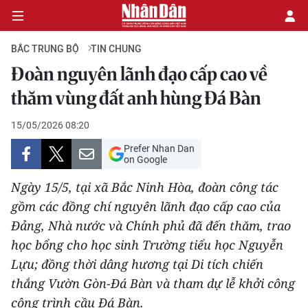
BẮC TRUNG BỘ
TIN CHUNG
Đoàn nguyên lãnh đạo cấp cao về
CHÍNH TRỊ
thăm vùng đất anh hùng Đá Bàn
KINH TẾ
15/05/2026 08:20
Prefer Nhan Dan
VĂN HÓA
on Google
Ngày 15/5, tại xã Bắc Ninh Hòa, đoàn công tác
XÃ HỘI
gồm các đồng chí nguyên lãnh đạo cấp cao của
Đảng, Nhà nước và Chính phủ đã đến thăm, trao
PHÁP LUẬT
học bổng cho học sinh Trường tiểu học Nguyễn
DU LỊCH
Lựu; đồng thời dâng hương tại Di tích chiến
thắng Vườn Gòn-Đá Bàn và tham dự lễ khởi công
THẾ GIỚI
công trình cầu Đá Bàn.