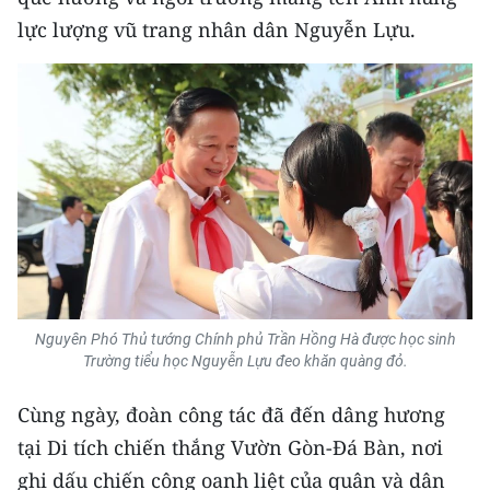
TIN MỚI
lực lượng vũ trang nhân dân Nguyễn Lựu.
TIN ĐỊA PHƯƠNG
Trung du và miền núi phía Bắc
Đồng bằng sông Hồng
Bắc Trung Bộ
Duyên hải Nam Trung Bộ và Tây
Nguyên
Đông Nam Bộ
Nguyên Phó Thủ tướng Chính phủ Trần Hồng Hà được học sinh
Trường tiểu học Nguyễn Lựu đeo khăn quàng đỏ.
Đồng bằng sông Cửu Long
Cùng ngày, đoàn công tác đã đến dâng hương
Chuyên trang Hà Nội
tại Di tích chiến thắng Vườn Gòn-Đá Bàn, nơi
ghi dấu chiến công oanh liệt của quân và dân
Chuyên trang TP. Hồ Chí Minh