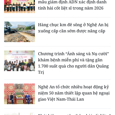
mẫu giám định ADN xác định danh
tính hài cốt liệt sĩ trong năm 2026
Hàng chục km đê sông ở Nghệ An bị
xuống cấp cần sớm được nâng cấp
Chương trình “Ánh sáng và Nụ cười”
khám bệnh miễn phí và tặng gần
1.700 suất quà cho người dân Quảng
Trị
Nghệ An tổ chức nhiều hoạt động kỷ
niệm 50 năm thiết lập quan hệ ngoại
giao Việt Nam-Thái Lan