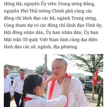
CHƯƠNG TRÌNH OCOP - MỖI XÃ
Hồng Hà, nguyên Ủy viên Trung ương Đảng,
MỘT SẢN PHẨM
nguyên Phó Thủ tướng Chính phủ cùng các
đồng chí lãnh đạo các bộ, ngành Trung ương.
RADIO
Cùng tham dự có các đồng chí lãnh đạo Tỉnh ủy,
Hội đồng nhân dân, Ủy ban nhân dân, Ủy ban
MEDIA CENTER
Mặt trận Tổ quốc Việt Nam tỉnh cùng đại diện
E-Magazine
lãnh đạo các sở, ngành, địa phương.
Video
Media Chính trị
Media Kinh tế
Media Văn hóa
Media Xã hội