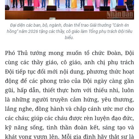
Đại diện các ban, bộ, ngành, đoàn thể trao Giải thưởng "Cánh én
hồng" năm 2026 tặng các thầy, cô giáo làm Tổng phụ trách Đội tiêu
biểu.
Phó Thủ tướng mong muốn tổ chức Đoàn, Đội
cùng các thầy giáo, cô giáo, anh chị phụ trách
Đội tiếp tục đổi mới nội dung, phương thức hoạt
động để các phong trào của Đội ngày càng gần
gũi, hấp dẫn, thiết thực hơn với thiếu nhi, luôn
là những người truyền cảm hứng, yêu thương,
lắng nghe, đồng hành và chắp cánh ước mơ cho
các cháu; giúp các cháu được rèn luyện đạo đức,
kỹ năng sống, tinh thần đoàn kết, sáng tạo và
khát vọng vươn lên. Mỗi gia đình hãy thật sự là