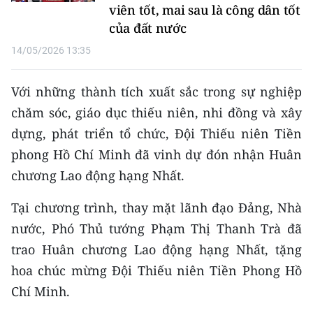
ENGLISH
viên tốt, mai sau là công dân tốt
của đất nước
中文
14/05/2026 13:35
FRANÇAIS
Với những thành tích xuất sắc trong sự nghiệp
РУССКИЙ
chăm sóc, giáo dục thiếu niên, nhi đồng và xây
dựng, phát triển tổ chức, Đội Thiếu niên Tiền
ESPAÑOL
phong Hồ Chí Minh đã vinh dự đón nhận Huân
chương Lao động hạng Nhất.
한국어
Tại chương trình, thay mặt lãnh đạo Đảng, Nhà
nước, Phó Thủ tướng Phạm Thị Thanh Trà đã
trao Huân chương Lao động hạng Nhất, tặng
hoa chúc mừng Đội Thiếu niên Tiền Phong Hồ
Chí Minh.