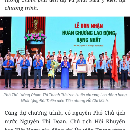
THỂ THAO
chương trình.
GIÁO DỤC
Y TẾ
KHOA HỌC - CÔNG NGHỆ
MÔI TRƯỜNG
BẠN ĐỌC
KIỂM CHỨNG THÔNG TIN
Phó Thủ tướng Phạm Thị Thanh Trà trao Huân chương Lao động hạng
Nhất tặng Đội Thiếu niên Tiền phong Hồ Chí Minh.
TRI THỨC CHUYÊN SÂU
Cùng dự chương trình, có nguyên Phó Chủ tịch
54 DÂN TỘC VIỆT NAM
nước Nguyễn Thị Doan, Chủ tịch Hội Khuyến