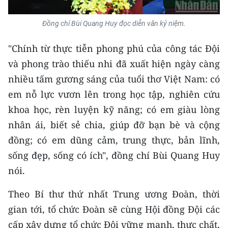
TIN MỚI
Đồng chí Bùi Quang Huy đọc diễn văn kỷ niệm.
TIN ĐỊA PHƯƠNG
"Chính từ thực tiễn phong phú của công tác Đội
Trung du và miền núi phía Bắc
và phong trào thiếu nhi đã xuất hiện ngày càng
nhiều tấm gương sáng của tuổi thơ Việt Nam: có
Đồng bằng sông Hồng
em nỗ lực vươn lên trong học tập, nghiên cứu
Bắc Trung Bộ
khoa học, rèn luyện kỹ năng; có em giàu lòng
nhân ái, biết sẻ chia, giúp đỡ bạn bè và cộng
Duyên hải Nam Trung Bộ và Tây
Nguyên
đồng; có em dũng cảm, trung thực, bản lĩnh,
sống đẹp, sống có ích", đồng chí Bùi Quang Huy
Đông Nam Bộ
nói.
Đồng bằng sông Cửu Long
Theo Bí thư thứ nhất Trung ương Đoàn, thời
Chuyên trang Hà Nội
gian tới, tổ chức Đoàn sẽ cùng Hội đồng Đội các
cấp xây dựng tổ chức Đội vững mạnh, thực chất,
Chuyên trang TP. Hồ Chí Minh