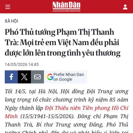
XÃ HỘI
Phó Thủ tướng Phạm Thị Thanh
CHÍNH TRỊ
Trà: Mọi trẻ em Việt Nam đều phải
được lớn lên trong tình yêu thương
KINH TẾ
14/05/2026 14:45
VĂN HÓA
Prefer Nhan Dan
on Google
XÃ HỘI
Tối 14/5, tại Hà Nội, Hội đồng Đội Trung ương
PHÁP LUẬT
long trọng tổ chức chương trình kỷ niệm 85 năm
Ngày thành lập
Đội Thiếu niên Tiền phong Hồ Chí
DU LỊCH
Minh
(15/5/1941-15/5/2026). Đồng chí Phạm Thị
Thanh Trà, Bí thư Trung ương Đảng, Phó Thủ
THẾ GIỚI
tướng Chính phủ đến dự và phát biểu ý kiến tại