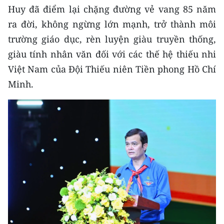
Media Pháp luật
Huy đã điểm lại chặng đường vẻ vang 85 năm
ra đời, không ngừng lớn mạnh, trở thành môi
Media Du lịch
trường giáo dục, rèn luyện giàu truyền thống,
Media Thế giới
giàu tính nhân văn đối với các thế hệ thiếu nhi
Việt Nam của Đội Thiếu niên Tiền phong Hồ Chí
Media Thể thao
Minh.
Media Giáo dục
Media Y tế
Media Khoa học - Công nghệ
Media Môi trường
Ảnh
Infographic