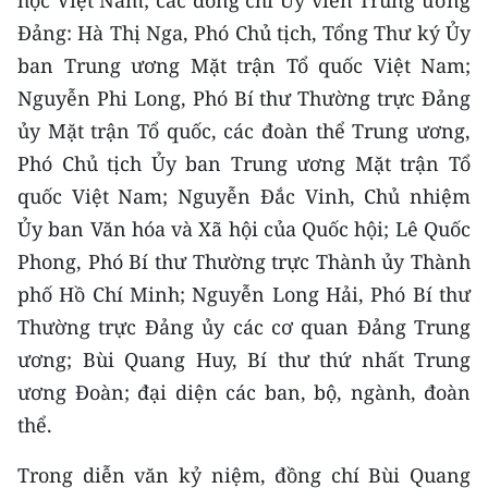
học Việt Nam; các đồng chí Ủy viên Trung ương
CHƯƠNG TRÌNH OCOP - MỖI XÃ
Đảng: Hà Thị Nga, Phó Chủ tịch, Tổng Thư ký Ủy
MỘT SẢN PHẨM
ban Trung ương Mặt trận Tổ quốc Việt Nam;
Nguyễn Phi Long, Phó Bí thư Thường trực Đảng
RADIO
ủy Mặt trận Tổ quốc, các đoàn thể Trung ương,
MEDIA CENTER
Phó Chủ tịch Ủy ban Trung ương Mặt trận Tổ
quốc Việt Nam; Nguyễn Đắc Vinh, Chủ nhiệm
E-Magazine
Ủy ban Văn hóa và Xã hội của Quốc hội; Lê Quốc
Video
Phong, Phó Bí thư Thường trực Thành ủy Thành
phố Hồ Chí Minh; Nguyễn Long Hải, Phó Bí thư
Media Chính trị
Thường trực Đảng ủy các cơ quan Đảng Trung
Media Kinh tế
ương; Bùi Quang Huy, Bí thư thứ nhất Trung
ương Đoàn; đại diện các ban, bộ, ngành, đoàn
Media Văn hóa
thể.
Media Xã hội
Trong diễn văn kỷ niệm, đồng chí Bùi Quang