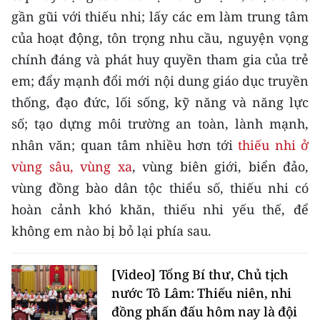
gần gũi với thiếu nhi; lấy các em làm trung tâm
CHUYÊN ĐỀ
của hoạt động, tôn trọng nhu cầu, nguyện vọng
chính đáng và phát huy quyền tham gia của trẻ
CÁC CHUYÊN TRANG
em; đẩy mạnh đổi mới nội dung giáo dục truyền
thống, đạo đức, lối sống, kỹ năng và năng lực
VỀ BÁO NHÂN DÂN
số; tạo dựng môi trường an toàn, lành mạnh,
nhân văn; quan tâm nhiều hơn tới
thiếu nhi ở
THỜI NAY
vùng sâu, vùng xa
, vùng biên giới, biển đảo,
NHÂN DÂN CUỐI TUẦN
vùng đồng bào dân tộc thiểu số, thiếu nhi có
hoàn cảnh khó khăn, thiếu nhi yếu thế, để
NHÂN DÂN HẰNG THÁNG
không em nào bị bỏ lại phía sau.
MUA BÁO
[Video] Tổng Bí thư, Chủ tịch
ĐỌC BÁO IN
nước Tô Lâm: Thiếu niên, nhi
đồng phấn đấu hôm nay là đội