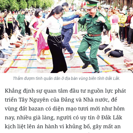
THỂ THAO
GIÁO DỤC
Y TẾ
KHOA HỌC - CÔNG NGHỆ
MÔI TRƯỜNG
BẠN ĐỌC
Thắm đượm tình quân dân ở địa bàn vùng biên tỉnh Đắk Lắk.
Khẳng định sự quan tâm đầu tư nguồn lực phát
KIỂM CHỨNG THÔNG TIN
triển Tây Nguyên của Đảng và Nhà nước, để
TRI THỨC CHUYÊN SÂU
vùng đất bazan có diện mạo tươi mới như hôm
nay, nhiều già làng, người có uy tín ở Đắk Lắk
54 DÂN TỘC VIỆT NAM
kịch liệt lên án hành vi khủng bố, gây mất an