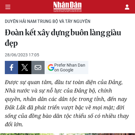
DUYÊN HẢI NAM TRUNG BỘ VÀ TÂY NGUYÊN
Đoàn kết xây dựng buôn làng giàu
CHÍNH TRỊ
đẹp
KINH TẾ
28/06/2023 17:05
Prefer Nhan Dan
VĂN HÓA
on Google
Được sự quan tâm, đầu tư toàn diện của Đảng,
XÃ HỘI
Nhà nước và sự nỗ lực của Đảng bộ, chính
quyền, nhân dân các dân tộc trong tỉnh, đến nay
PHÁP LUẬT
Đắk Lắk đã phát triển vượt bậc về mọi mặt; đời
DU LỊCH
sống của đồng bào dân tộc thiểu số có nhiều thay
đổi lớn.
THẾ GIỚI