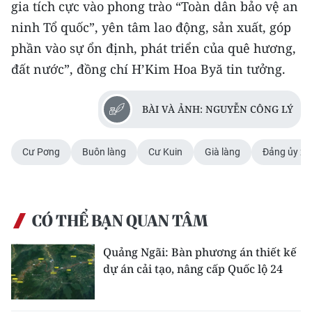
gia tích cực vào phong trào “Toàn dân bảo vệ an
ninh Tổ quốc”, yên tâm lao động, sản xuất, góp
phần vào sự ổn định, phát triển của quê hương,
đất nước”, đồng chí H’Kim Hoa Byă tin tưởng.
BÀI VÀ ẢNH: NGUYỄN CÔNG LÝ
Cư Pơng
Buôn làng
Cư Kuin
Già làng
Đảng ủy xã
CÓ THỂ BẠN QUAN TÂM
Quảng Ngãi: Bàn phương án thiết kế
dự án cải tạo, nâng cấp Quốc lộ 24