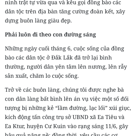
ninh trật tự vừa qua và kêu gọi đồng bào các
CHƯƠNG TRÌNH OCOP - MỖI XÃ
MỘT SẢN PHẨM
dân tộc trên địa bàn tăng cường đoàn kết, xây
dựng buôn làng giàu đẹp.
RADIO
Phải luôn đi theo con đường sáng
MEDIA CENTER
Những ngày cuối tháng 6, cuộc sống của đồng
bào các dân tộc ở Đắk Lắk đã trở lại bình
E-Magazine
thường, người dân yên tâm lên nương, lên rẫy
Video
sản xuất, chăm lo cuộc sống.
Media Chính trị
Trở về các buôn làng, chúng tôi được nghe bà
con dân làng bất bình lên án vụ việc một số đối
Media Kinh tế
tượng bị những kẻ “lầm đường, lạc lối” xúi giục,
Media Văn hóa
kích động tấn công trụ sở UBND xã Ea Tiêu và
Media Xã hội
Ea Ktur, huyện Cư Kuin vào rạng sáng 11/6, gây
hậu quả nặng nề; đồng thời, yêu cầu các cơ