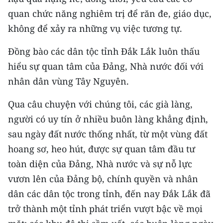
Media Pháp luật
quan chức năng nghiêm trị để răn đe, giáo dục,
Media Du lịch
không để xảy ra những vụ việc tương tự.
Media Thế giới
Đồng bào các dân tộc tỉnh Đắk Lắk luôn thấu
hiểu sự quan tâm của Đảng, Nhà nước đối với
Media Thể thao
nhân dân vùng Tây Nguyên.
Media Giáo dục
Qua câu chuyện với chúng tôi, các già làng,
Media Y tế
người có uy tín ở nhiều buôn làng khẳng định,
sau ngày đất nước thống nhất, từ một vùng đất
Media Khoa học - Công nghệ
hoang sơ, heo hút, được sự quan tâm đầu tư
Media Môi trường
toàn diện của Đảng, Nhà nước và sự nỗ lực
vươn lên của Đảng bộ, chính quyền và nhân
Ảnh
dân các dân tộc trong tỉnh, đến nay Đắk Lắk đã
Infographic
trở thành một tỉnh phát triển vượt bậc về mọi