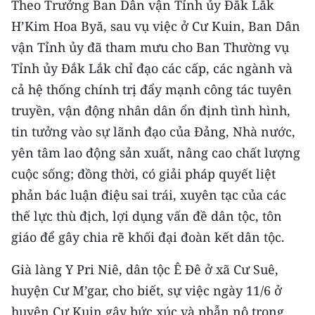
Theo Trưởng Ban Dân vận Tỉnh ủy Đắk Lắk
H’Kim Hoa Byă, sau vụ việc ở Cư Kuin, Ban Dân
vận Tỉnh ủy đã tham mưu cho Ban Thường vụ
Tỉnh ủy Đắk Lắk chỉ đạo các cấp, các ngành và
cả hệ thống chính trị đẩy mạnh công tác tuyên
truyền, vận động nhân dân ổn định tình hình,
tin tưởng vào sự lãnh đạo của Đảng, Nhà nước,
yên tâm lao động sản xuất, nâng cao chất lượng
cuộc sống; đồng thời, có giải pháp quyết liệt
phản bác luận điệu sai trái, xuyên tạc của các
thế lực thù địch, lợi dụng vấn đề dân tộc, tôn
giáo để gây chia rẽ khối đại đoàn kết dân tộc.
Già làng Y Pri Niê, dân tộc Ê Đê ở xã Cư Suê,
huyện Cư M’gar, cho biết, sự việc ngày 11/6 ở
huyện Cư Kuin gây bức xúc và phẫn nộ trong