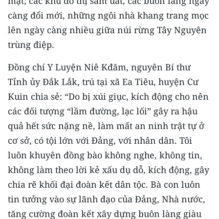
mặt; các khu đô thị sầm uất, các buôn làng ngày
TIN MỚI
càng đổi mới, những ngôi nhà khang trang mọc
lên ngày càng nhiều giữa núi rừng Tây Nguyên
TIN ĐỊA PHƯƠNG
trùng điệp.
Trung du và miền núi phía Bắc
Đồng chí Y Luyện Niê Kđăm, nguyên Bí thư
Đồng bằng sông Hồng
Tỉnh ủy Đắk Lắk, trú tại xã Ea Tiêu, huyện Cư
Kuin chia sẻ: “Do bị xúi giục, kích động cho nên
Bắc Trung Bộ
các đối tượng “lầm đường, lạc lối” gây ra hậu
Duyên hải Nam Trung Bộ và Tây
quả hết sức nặng nề, làm mất an ninh trật tự ở
Nguyên
cơ sở, có tội lớn với Đảng, với nhân dân. Tôi
Đông Nam Bộ
luôn khuyên đồng bào không nghe, không tin,
không làm theo lời kẻ xấu dụ dỗ, kích động, gây
Đồng bằng sông Cửu Long
chia rẽ khối đại đoàn kết dân tộc. Bà con luôn
Chuyên trang Hà Nội
tin tưởng vào sự lãnh đạo của Đảng, Nhà nước,
tăng cường đoàn kết xây dựng buôn làng giàu
Chuyên trang TP. Hồ Chí Minh