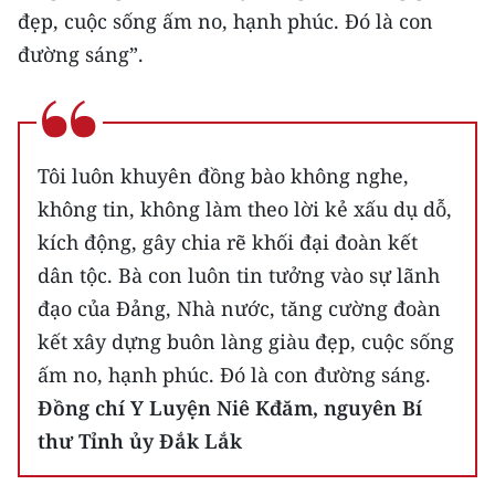
đẹp, cuộc sống ấm no, hạnh phúc. Đó là con
CHUYÊN ĐỀ
đường sáng”.
CÁC CHUYÊN TRANG
VỀ BÁO NHÂN DÂN
Tôi luôn khuyên đồng bào không nghe,
không tin, không làm theo lời kẻ xấu dụ dỗ,
THỜI NAY
kích động, gây chia rẽ khối đại đoàn kết
dân tộc. Bà con luôn tin tưởng vào sự lãnh
NHÂN DÂN CUỐI TUẦN
đạo của Đảng, Nhà nước, tăng cường đoàn
NHÂN DÂN HẰNG THÁNG
kết xây dựng buôn làng giàu đẹp, cuộc sống
ấm no, hạnh phúc. Đó là con đường sáng.
MUA BÁO
Đồng chí Y Luyện Niê Kđăm, nguyên Bí
ĐỌC BÁO IN
thư Tỉnh ủy Đắk Lắk