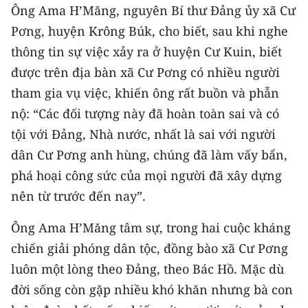
ENGLISH
Ông Ama H’Măng, nguyên Bí thư Đảng ủy xã Cư
Pơng, huyện Krông Búk, cho biết, sau khi nghe
中文
thông tin sự việc xảy ra ở huyện Cư Kuin, biết
được trên địa bàn xã Cư Pơng có nhiều người
FRANÇAIS
tham gia vụ việc, khiến ông rất buồn và phẫn
РУССКИЙ
nộ: “Các đối tượng này đã hoàn toàn sai và có
tội với Đảng, Nhà nước, nhất là sai với người
ESPAÑOL
dân Cư Pơng anh hùng, chúng đã làm vấy bẩn,
한국어
phá hoại công sức của mọi người đã xây dựng
nên từ trước đến nay”.
Ông Ama H’Măng tâm sự, trong hai cuộc kháng
chiến giải phóng dân tộc, đồng bào xã Cư Pơng
luôn một lòng theo Đảng, theo Bác Hồ. Mặc dù
đời sống còn gặp nhiều khó khăn nhưng bà con