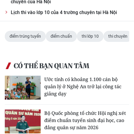
chuyên của Hà Nội
ENGLISH
Lịch thi vào lớp 10 của 4 trường chuyên tại Hà Nội
中文
FRANÇAIS
điểm trúng tuyển
điểm chuẩn
thi lớp 10
thi chuyên
РУССКИЙ
ESPAÑOL
CÓ THỂ BẠN QUAN TÂM
한국어
Ước tính có khoảng 1.100 cán bộ
quản lý ở Nghệ An trở lại công tác
giảng dạy
Bộ Quốc phòng tổ chức Hội nghị xét
điểm chuẩn tuyển sinh đại học, cao
đẳng quân sự năm 2026