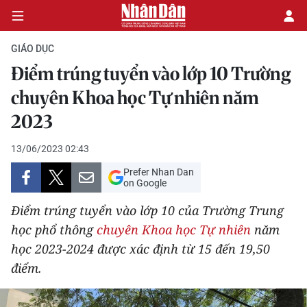
GIÁO DỤC
Điểm trúng tuyển vào lớp 10 Trường
CHÍNH TRỊ
chuyên Khoa học Tự nhiên năm
2023
KINH TẾ
13/06/2023 02:43
VĂN HÓA
Prefer Nhan Dan
on Google
XÃ HỘI
Điểm trúng tuyển vào lớp 10 của Trường Trung
PHÁP LUẬT
học phổ thông
chuyên Khoa học Tự nhiên
năm
học 2023-2024 được xác định từ 15 đến 19,50
DU LỊCH
điểm.
THẾ GIỚI