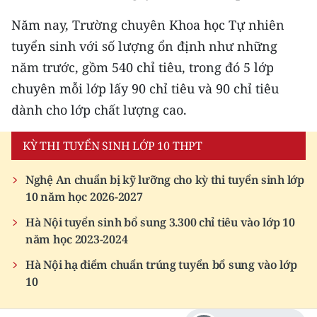
TIN MỚI
Năm nay, Trường chuyên Khoa học Tự nhiên
tuyển sinh với số lượng ổn định như những
TIN ĐỊA PHƯƠNG
năm trước, gồm 540 chỉ tiêu, trong đó 5 lớp
Trung du và miền núi phía Bắc
chuyên mỗi lớp lấy 90 chỉ tiêu và 90 chỉ tiêu
dành cho lớp chất lượng cao.
Đồng bằng sông Hồng
Bắc Trung Bộ
KỲ THI TUYỂN SINH LỚP 10 THPT
Duyên hải Nam Trung Bộ và Tây
Nghệ An chuẩn bị kỹ lưỡng cho kỳ thi tuyển sinh lớp
Nguyên
10 năm học 2026-2027
Đông Nam Bộ
Hà Nội tuyển sinh bổ sung 3.300 chỉ tiêu vào lớp 10
năm học 2023-2024
Đồng bằng sông Cửu Long
Hà Nội hạ điểm chuẩn trúng tuyển bổ sung vào lớp
10
Chuyên trang Hà Nội
Chuyên trang TP. Hồ Chí Minh