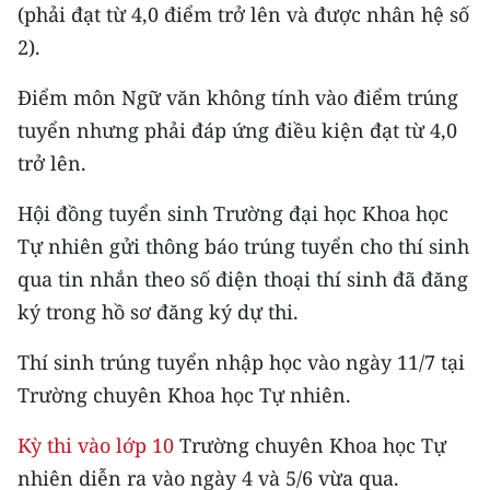
Media Pháp luật
(phải đạt từ 4,0 điểm trở lên và được nhân hệ số
2).
Media Du lịch
Điểm môn Ngữ văn không tính vào điểm trúng
Media Thế giới
tuyển nhưng phải đáp ứng điều kiện đạt từ 4,0
Media Thể thao
trở lên.
Media Giáo dục
Hội đồng tuyển sinh Trường đại học Khoa học
Tự nhiên gửi thông báo trúng tuyển cho thí sinh
Media Y tế
qua tin nhắn theo số điện thoại thí sinh đã đăng
Media Khoa học - Công nghệ
ký trong hồ sơ đăng ký dự thi.
Media Môi trường
Thí sinh trúng tuyển nhập học vào ngày 11/7 tại
Trường chuyên Khoa học Tự nhiên.
Ảnh
Infographic
Kỳ thi vào lớp 10
Trường chuyên Khoa học Tự
nhiên diễn ra vào ngày 4 và 5/6 vừa qua.