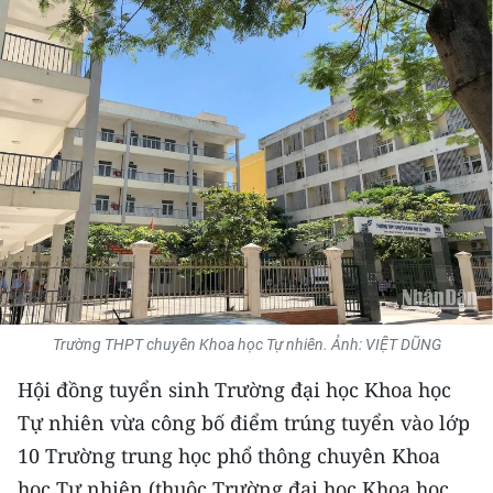
THỂ THAO
GIÁO DỤC
Y TẾ
KHOA HỌC - CÔNG NGHỆ
MÔI TRƯỜNG
BẠN ĐỌC
KIỂM CHỨNG THÔNG TIN
Trường THPT chuyên Khoa học Tự nhiên. Ảnh: VIỆT DŨNG
Hội đồng tuyển sinh Trường đại học Khoa học
TRI THỨC CHUYÊN SÂU
Tự nhiên vừa công bố điểm trúng tuyển vào lớp
54 DÂN TỘC VIỆT NAM
10 Trường trung học phổ thông chuyên Khoa
học Tự nhiên (thuộc Trường đại học Khoa học