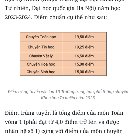
CHƯƠNG TRÌNH OCOP - MỖI XÃ
Tự nhiên, Đại học quốc gia Hà Nội) năm học
MỘT SẢN PHẨM
2023-2024. Điểm chuẩn cụ thể như sau:
RADIO
MEDIA CENTER
E-Magazine
Video
Media Chính trị
Điểm trúng tuyển vào lớp 10 Trường trung học phổ thông chuyên
Media Kinh tế
Khoa học Tự nhiên năm 2023
Media Văn hóa
Điểm trúng tuyển là tổng điểm của môn Toán
vòng 1 (phải đạt từ 4,0 điểm trở lên và được
Media Xã hội
nhân hệ số 1) cộng với điểm của môn chuyên