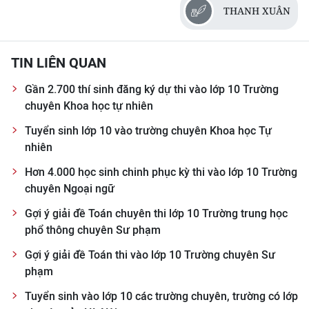
THANH XUÂN
CHUYÊN ĐỀ
TIN LIÊN QUAN
CÁC CHUYÊN TRANG
Gần 2.700 thí sinh đăng ký dự thi vào lớp 10 Trường
chuyên Khoa học tự nhiên
VỀ BÁO NHÂN DÂN
Tuyển sinh lớp 10 vào trường chuyên Khoa học Tự
THỜI NAY
nhiên
Hơn 4.000 học sinh chinh phục kỳ thi vào lớp 10 Trường
NHÂN DÂN CUỐI TUẦN
chuyên Ngoại ngữ
NHÂN DÂN HẰNG THÁNG
Gợi ý giải đề Toán chuyên thi lớp 10 Trường trung học
phổ thông chuyên Sư phạm
MUA BÁO
Gợi ý giải đề Toán thi vào lớp 10 Trường chuyên Sư
phạm
ĐỌC BÁO IN
Tuyển sinh vào lớp 10 các trường chuyên, trường có lớp